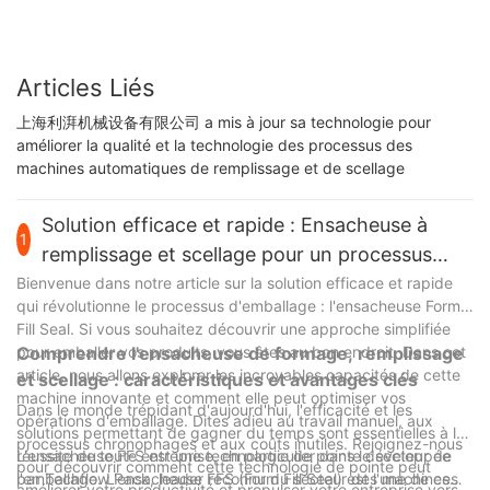
Articles Liés
上海利湃机械设备有限公司 a mis à jour sa technologie pour
améliorer la qualité et la technologie des processus des
machines automatiques de remplissage et de scellage
Solution efficace et rapide : Ensacheuse à
1
remplissage et scellage pour un processus
d&#39;emballage simplifié
Bienvenue dans notre article sur la solution efficace et rapide
qui révolutionne le processus d'emballage : l'ensacheuse Form
Fill Seal. Si vous souhaitez découvrir une approche simplifiée
pour emballer vos produits, vous êtes au bon endroit. Dans cet
Comprendre l'ensacheuse de formage, remplissage
article, nous allons explorer les incroyables capacités de cette
et scellage : caractéristiques et avantages clés
machine innovante et comment elle peut optimiser vos
Dans le monde trépidant d'aujourd'hui, l'efficacité et les
opérations d'emballage. Dites adieu au travail manuel, aux
solutions permettant de gagner du temps sont essentielles à la
processus chronophages et aux coûts inutiles. Rejoignez-nous
réussite de toute entreprise, en particulier dans le secteur de
L'ensacheuse FFS est une technologie de pointe développée
pour découvrir comment cette technologie de pointe peut
l'emballage. L'ensacheuse FFS (Form Fill Seal) est l'une de ces
par Techflow Pack, leader reconnu du secteur des machines
améliorer votre productivité et propulser votre entreprise vers