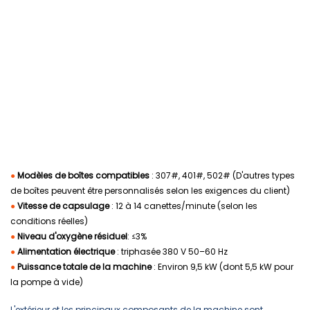
●
Modèles de boîtes compatibles
: 307#, 401#, 502# (D'autres types
de boîtes peuvent être personnalisés selon les exigences du client)
●
Vitesse de capsulage
: 12 à 14 canettes/minute (selon les
conditions réelles)
●
Niveau d'oxygène résiduel
: ≤3%
●
Alimentation électrique
: triphasée 380 V 50–60 Hz
●
Puissance totale de la machine
: Environ 9,5 kW (dont 5,5 kW pour
la pompe à vide)
L'extérieur et les principaux composants de la machine sont