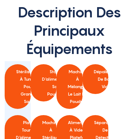
Description Des
Principaux
Équipements
Stérilisateur
Station
Machine
Dépalettiseur
À Tunnel
D'alimentation
À
De Boîtes
Pour
Sans
Mélanger
Vides
Grands
Poussière
Le Lait En
Sacs
Poudre
Plateau
Machine
Alimentateur
Séparateur
Tournant
À
À Vide Avec
De
D'alimentation
Stériliser
Plateforme
Détection