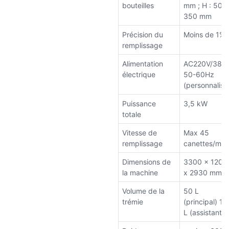
bouteilles
mm ; H : 50-
350 mm
Précision du
Moins de 1%
remplissage
Alimentation
AC220V/380
électrique
50-60Hz
(personnalisé
Puissance
3,5 kW
totale
Vitesse de
Max 45
remplissage
canettes/min
Dimensions de
3300 x 1200
la machine
x 2930 mm
Volume de la
50 L
trémie
(principal) 10
L (assistant)