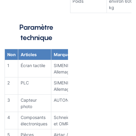
Poids
environ 600
kg
Paramètre
technique
Non
Articles
Marque
1
Écran tactile
SIMENIS /
Allemagne
2
PLC
SIMENIS /
Allemagne
3
Capteur
AUTONICS/SICK
photo
4
Composants
Schneider/France
électroniques
et OMRON/Japon
5
Pièces
Airtac /SMC