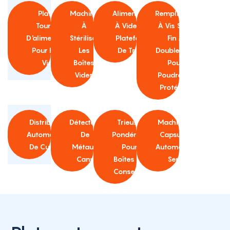
Plateau
Machine
Alimentateur
Remplisseur
Tournant
À
À Vide Avec
À Vis Sans
D'alimentation
Stériliser
Plateforme
Fin À
Pour Boîtes
Les
De Travail
Double Tête
Vides
Boîtes
Pour
Vides
Poudre De
Protéines
Distributeur
Détecteur
Trieuse
Machine De
Automatique
De
Pondérale
Capsulage
De Cuillères
Métaux
Pour
Automatique
Cans
Boîtes De
Servo
Conserve