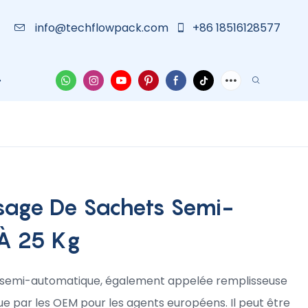
info@techflowpack.com
+86 18516128577
Solution
À Propos De Nous
Cas
Nouvelles
No
sage De Sachets Semi-
À 25 Kg
 semi-automatique, également appelée remplisseuse
 par les OEM pour les agents européens. Il peut être