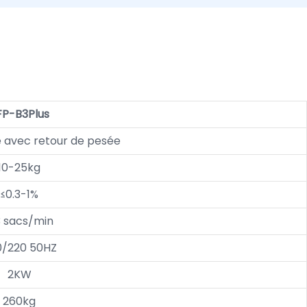
FP-B3Plus
ve avec retour de pesée
10-25kg
≤0.3-1%
3 sacs/min
0/220 50HZ
2KW
260kg