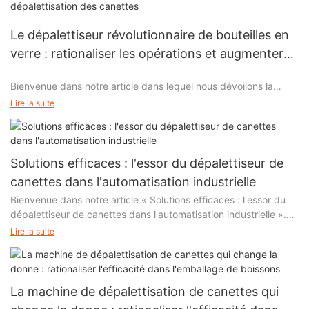
dépalettisation des canettes
Le dépalettiseur révolutionnaire de bouteilles en
verre : rationaliser les opérations et augmenter
l'efficacité
Bienvenue dans notre article dans lequel nous dévoilons la
solution révolutionnaire qui révolutionne le monde de la
Lire la suite
dépalettisation des bouteilles en verre. Intitulé « Le
dépalettiseur révolutionnaire de bouteilles en verre : rationaliser
les opérations et augmenter l'efficacité », cet article perspicace
se penche sur les technologies et les stratégies de pointe qui
Solutions efficaces : l'essor du dépalettiseur de
ont transformé la façon dont les entreprises gèrent la
canettes dans l'automatisation industrielle
dépalettisation des bouteilles, conduisant à des niveaux de
Bienvenue dans notre article « Solutions efficaces : l'essor du
productivité et d'efficacité sans précédent. Si vous êtes
dépalettiseur de canettes dans l'automatisation industrielle ».
intrigué par l'idée de rationaliser vos opérations et d'améliorer
Dans le paysage industriel dynamique d'aujourd'hui, où
l'efficacité globale de votre entreprise, rejoignez-nous pour
Lire la suite
efficacité et productivité sont primordiales, le dépalettiseur de
découvrir comment ce dépalettiseur révolutionnaire remodèle
canettes s'est imposé comme une solution révolutionnaire. En
l'industrie. Préparez-vous à être inspiré et découvrez les
automatisant le déchargement des canettes des palettes, cette
possibilités infinies qu'il offre.
technologie révolutionne la gestion des lignes de production
La machine de dépalettisation de canettes qui
des industries. Rejoignez-nous pour une plongée dans l'univers