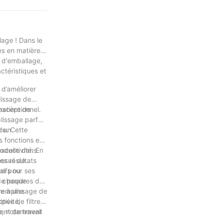
lage ! Dans le
mes en matière
s d'emballage,
ctéristiques et
 d’améliorer
lissage de
matière de
exceptionnel.
lissage parfait
t un
le. Cette
s fonctions et
oductivité. En
excelle dans
es résultats
essus de
sifs ou
ue pour ses
ue chaque
 de poudres de
re à une
 remplissage de
tivité,
pée de filtres
ent de travail
ge, notamment