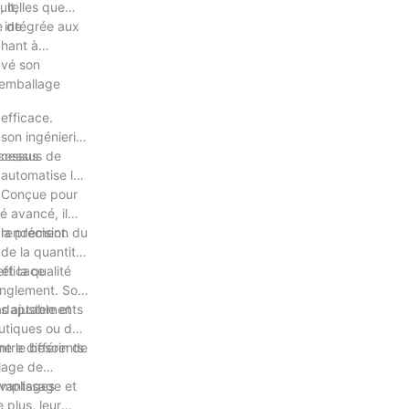
uit,
, telles que
t intégrée aux
e de
chant à
uvé son
l'emballage
efficace.
son ingénierie
ocessus de
ocessus
 automatise le
. Conçue pour
é avancé, il
e rendement.
la précision du
de la quantité
et la qualité
efficace
ranglement. Son
es ajustements
adaptable et
eutiques ou de
ntre différents
ne le besoin de
llage de
avantages
emplissage et
 plus, leur