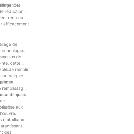
erformances
allage. Sa
de réduction
ient renforce
er efficacement
allage de
 technologie
 aux
rocessus de
inte, cette
lles.
able de remplir
rmaceutiques
igences
ipients
e remplissage
es coûts, mais
r et d'ajuster
nce
ccessible aux
ipée de
 d'œuvre.
s emballés.
 résister aux
garantissant
nt des