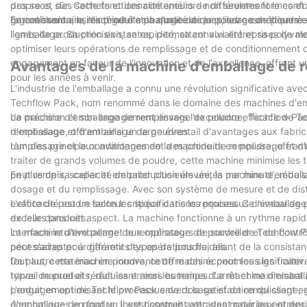
propre et sûr. Cette fonctionnalité améliore non seulement le con
des sacs, des sachets et des conteneurs de différentes formes et ta
garantissant ainsi l'intégrité et la qualité de la poudre conditionnée
l’agroalimentaire, les produits pharmaceutiques, les cosmétiques e
En conclusion, la machine d'emballage de remplissage de poudre ef
lignes de production existantes, permettant aux entreprises de m
l'emballage. Sa précision, sa rapidité, sa convivialité et sa polyva
optimiser leurs opérations de remplissage et de conditionnement 
engagement en faveur de l'innovation et de l'excellence, offrant u
Avantages de la machine d'emballage de 
pour les années à venir.
L'industrie de l'emballage a connu une révolution significative av
Techflow Pack, nom renommé dans le domaine des machines d'emba
de précision et son engagement envers l'excellence, Techflow Pa
La machine d'emballage de remplissage de poudre efficace de Tech
remplissage et d'emballage de poudres.
d'emballage, offrant ainsi un large éventail d'avantages aux fabri
remplissage et le conditionnement des produits en poudre, offrant 
L’un des principaux avantages de la machine de remplissage et d
traiter de grands volumes de poudre, cette machine minimise les t
peut remplir, sceller et emballer plusieurs unités par minute, réd
En plus de sa capacité de production élevée, la machine d'embal
dosage et du remplissage. Avec son système de mesure et de distri
exacte de poudre selon les spécifications requises. Ce niveau de pré
L'efficacité est un facteur critique dans les processus d'emballa
de leurs produits.
excelle dans cet aspect. La machine fonctionne à un rythme rapide
interface intuitive permet aux opérateurs de surveiller et de cont
La machine d'emballage de remplissage de poudre de Techflow Pac
nécessaires pour garantir des opérations fluides.
peut s’adapter à différents types de poudre, allant de la consistan
tout autre matériau en poudre, cette machine peut tous les traiter
De plus, cette machine innovante offre des économies significative
types de produits, réduisant ainsi les temps d'arrêt et maximisant 
travail manuel et réduit les erreurs humaines. La machine d'emba
produit en optimisant le processus de dosage et de remplissage, 
L'engagement de Techflow Pack envers la satisfaction du client es
économiques en font un investissement attrayant pour les entrepri
d'emballage de poudre. Il est construit avec des matériaux et des 