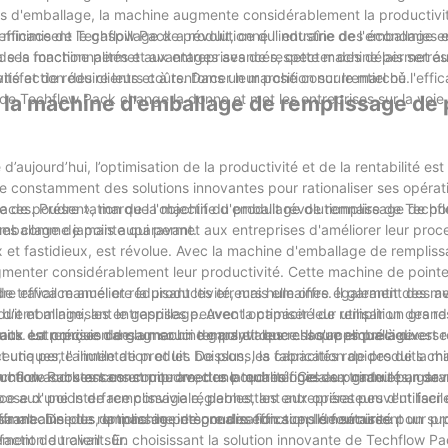
s d'emballage, la machine augmente considérablement la productivité
 minimisent le gaspillage de produit, ce qui entraîne des économies 
ficace de Techflow Pack a révolutionné l'industrie de l'emballage e
 de la machine permet aux entreprises de respecter des délais serrés
e à ses fonctionnalités et avantages avancés, cette machine permet a
isfaction des clients et à renforcer leur position sur le marché.
ité et de réduire leurs coûts. Dans un marché concurrentiel où l'effic
de Techflow Pack change la donne et met les entreprises sur la voie
 à la machine d'emballage de remplissage de
aujourd’hui, l’optimisation de la productivité et de la rentabilité est
che constamment des solutions innovantes pour rationaliser ses opérat
aces. Présentation de la machine d'emballage de remplissage de po
e de poudre », marque l'objectif du produit révolutionnaire de Tech
crues comme jamais auparavant.
ballage de pointe qui permet aux entreprises d'améliorer leur proc
 et fastidieux, est révolue. Avec la machine d'emballage de remplis
gmenter considérablement leur productivité. Cette machine de point
de travail manuel et réduisant les erreurs humaines. Il garantit des m
 efficace améliore la productivité, mais elle offre également des 
duit et minimisant le gaspillage. Avec la capacité de remplir un gran
 d'emballage, les entreprises peuvent optimiser leur utilisation des r
 aux entreprises de gagner un temps et des ressources précieux.
uits. La précision de la machine garantit que chaque emballage est r
 est conçue dans un souci de polyvalence. Il s'applique à diverses
t une perte inutile de produit. De plus, les capacités rapides de la m
tiques, l'alimentation et les boissons, la fabrication de produits chi
tion accrues sans compromettre la qualité. Cela se traduit par de m
mme de substances en poudre, des poudres fines aux granulés, garan
flow Pack est construite avec une technologie de pointe et un savo
âce aux poids de remplissage réglables, les entreprises peuvent facile
dispose d'une interface conviviale, permettant aux opérateurs d'utiliser 
frant ainsi des options de personnalisation supplémentaires.
male. De plus, la machine intègre des fonctions de sécurité pour pr
 sa machine de remplissage de poudre efficace. Ils fournissent un su
ment de travail sûr.
action du client. En choisissant la solution innovante de Techflow Pa