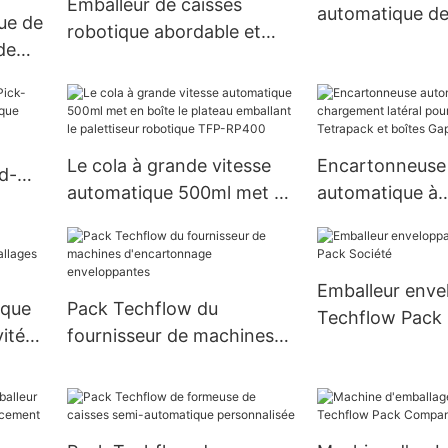
Emballeur de caisses
automatique de
ue de
robotique abordable et
remplissage à v
de
automatique pour ligne
e
d'emballage de pochettes
de
FFS
Le cola à grande vitesse
Encartonneuse
d-
automatique 500ml met en
automatique à
boîte le plateau emballant
chargement lat
le palettiseur robotique
boîtes Tetrapac
TFP-RP400
Gaptop
Emballeur enve
ique
Pack Techflow du
Techflow Pack 
vité
fournisseur de machines
d'encartonnage
ons
enveloppantes