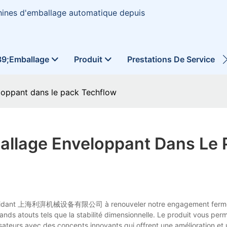
hines d'emballage automatique depuis
39;emballage
Produit
Prestations De Service
loppant dans le pack Techflow
allage Enveloppant Dans Le 
ail en aidant 上海利湃机械设备有限公司 à renouveler notre engagement ferme
ands atouts tels que la stabilité dimensionnelle. Le produit vous pe
utilisateurs avec des concepts innovants qui offrent une amélioration et