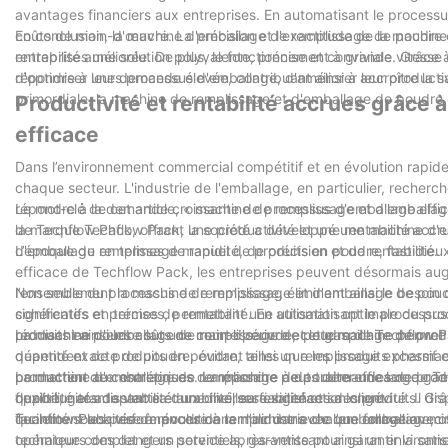
avantages financiers aux entreprises. En automatisant le processu
coûts de main-d'œuvre. La précision et l'exactitude de la machine
En conclusion, la machine d'emballage de remplissage de poudre ef
rentabilité améliorée. De plus, le fonctionnement à grande vitesse
entreprises une solution polyvalente, précise et conviviale. Grâc
répondre à une demande élevée, contribuant ainsi à accroître la sat
d'optimiser leurs processus d'emballage, d'améliorer leur productiv
primordiale, la machine de remplissage et d'emballage de poudre 
Productivité et rentabilité accrues grâce
efficace
Dans l’environnement commercial compétitif et en évolution rapide d’
chaque secteur. L'industrie de l'emballage, en particulier, recher
répondre à la demande croissante de processus d'emballage effic
Le mot-clé de cet article, « machine de remplissage et d'emballag
de Techflow Pack, offrant une productivité et une rentabilité ac
la marque Techflow Pack, la société a développé une machine d'em
d'emballage en termes de rapidité, de précision et de rentabilité.
L’époque du remplissage manuel de produits en poudre, fastidieux
efficace de Techflow Pack, les entreprises peuvent désormais au
l’ensemble du processus de remplissage, éliminant ainsi le besoin 
Non seulement la machine de remplissage et d'emballage de poudre
cohérentes et précises, permettant une utilisation optimale du pro
significatifs en termes de rentabilité. En automatisant le processus
produits en poudre sur une courte période, cette machine permet
réduisant ainsi les coûts de main-d'œuvre et le gaspillage de prod
La machine d'emballage de remplissage de poudre de Techflow Pack
quantité exacte de poudre, évitant ainsi un remplissage excessif e
dépendent de produits en poudre, telles que les produits pharmaceu
permettent aux entreprises de répondre à des demandes de produc
production de cosmétiques. La machine peut traiter une large ga
La machine d'emballage de remplissage de poudre efficace de Tech
opportunités de vente et une meilleure satisfaction client.
flexibilité et adaptabilité aux diverses exigences des produits. Gr
qualité, garantissant sa durabilité, sa fiabilité et sa longévité. Il 
quantité souhaitée de poudre à remplir dans chaque emballage, of
facilement les performances de la machine avec une formation mini
Techflow Pack vise à révolutionner l’industrie de l’emballage avec
opérateurs des dangers potentiels, garantissant ainsi un environne
technique complet et un service après-vente pour garantir la satisf