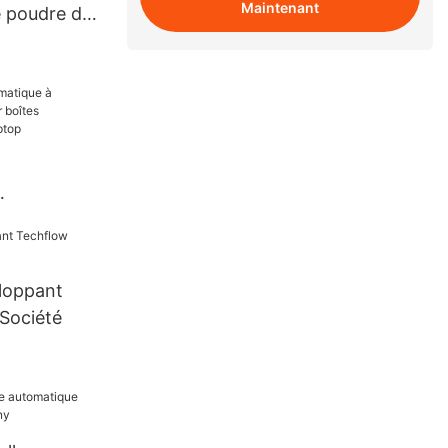
Maintenant
 poudre de
is unique
éral pour
k et boîtes
loppant
Société