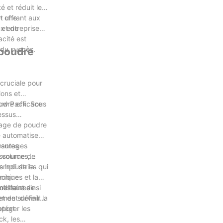
 et réduit les
et une
n offrant aux
 et de
ux entreprises
acité est
 du succès.
 poudre
 cruciale pour
ions et
udre efficace
flow Pack. Sous
essus
sage de poudre
e automatise
esures
avantages
d volume de
essources,
empli de la
 industries qui
achine
miques et la
eilleures
tissant ainsi
ir-faire de
ment définir la
et de surveiller
otéger les
pport
ck, les