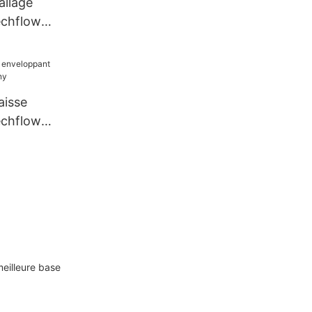
llage
echflow
aisse
echflow
eilleure base