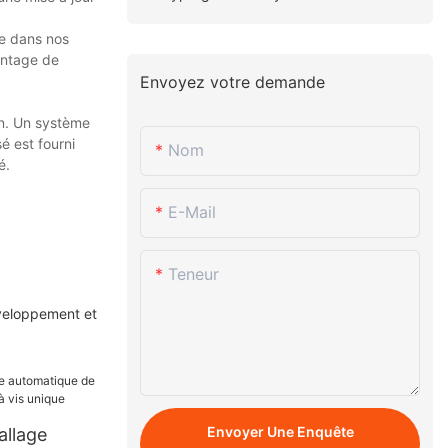
ce dans nos
antage de
Envoyez votre demande
son. Un système
é est fourni
Nom
é.
E-Mail
Teneur
veloppement et
Envoyer Une Enquête
llage