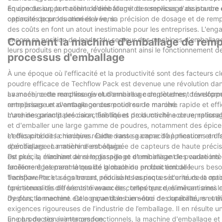
équipe de support client dédiée fournit des services d'assistanc
En conclusion, la machine d'emballage de remplissage de poudre e
optimales pour les années à venir.
capacité de production élevée, sa précision de dosage et de rempl
des coûts en font un atout inestimable pour les entreprises. L'eng
encore sa position de leader du secteur des machines d'emballage
Comment la machine d'emballage de rempl
leurs produits en poudre, révolutionnant ainsi le fonctionnement de 
processus d'emballage
À une époque où l'efficacité et la productivité sont des facteurs 
poudre efficace de Techflow Pack est devenue une révolution dans 
avancée, cette machine révolutionnaire a complètement transformé 
La machine de remplissage et d'emballage de poudres, développé
entreprises un avantage concurrentiel sur le marché.
remplissage et d'emballage des poudres de manière rapide et effic
machine garantit précision, fiabilité et productivité accrue, rationa
L’une des principales caractéristiques de la machine de rempliss
et d'emballer une large gamme de poudres, notamment des épices,
et des produits chimiques. Cette vaste gamme d’applications en fai
L'efficacité de la machine réside dans sa capacité à mesurer et di
spécifiques en matière d’emballage.
d'emballage. La machine est équipée de capteurs de haute précis
est précis, éliminant ainsi le gaspillage et minimisant les variati
De plus, la machine de remplissage et d'emballage de poudre intè
améliore également la qualité globale du produit emballé.
facilement les paramètres de la machine en fonction de leurs bes
transparente et sans tracas, réduisant les risques d'erreurs et optim
Techflow Pack a également priorisé les aspects sécurité de la m
opérateurs de différents niveaux de compétence, éliminant ainsi l
fonctionnalités de sécurité avancées, telles que des mécanismes 
dysfonctionnement. Cela garantit le bien-être des opérateurs et 
De plus, la machine est conçue dans un souci de durabilité, en ut
exigences rigoureuses de l’industrie de l’emballage. Il en résulte 
une production ininterrompue.
En plus de ses avantages fonctionnels, la machine d'emballage e