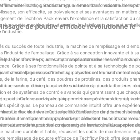
e et de maintenance, garantissant que la machine fonctionne à ses p
fficace de Techflow Pack change la donne dans l'industrie de l'emb
issage, son efficacité, sa polyvalence et ses avantages en matière 
agement de Techflow Pack envers l'excellence et la satisfaction du cl
. Avec cette machine révolutionnaire, les fabricants peuvent emball
issage de poudre efficace révolutionne le
l’industrie.
clés du succès de toute industrie, la machine de remplissage et d'emb
l'industrie de l'emballage. Grâce à sa conception innovante et à sa
la façon dont les poudres sont remplies et emballées, offrant ainsi
e par Techflow Pack, est conçue pour automatiser l'ensemble du p
ace. Grâce à ses fonctionnalités de pointe et à sa technologie de po
lisant ainsi le processus d'emballage pour les entreprises de toutes tai
age et d’emballage de poudre est sa polyvalence. La machine est cap
 de la farine, du café, des poudres de protéines, des produits pha
t une solution idéale pour diverses industries, répondant à leurs ex
stribuer avec précision la quantité souhaitée de poudre dans des réc
ion et de systèmes de contrôle avancés qui garantissent que chaqu
ons de poids. Ce niveau de précision permet non seulement de réduire l
gre une interface conviviale qui permet aux opérateurs de programme
oins spécifiques. Le panneau de commande intuitif offre une expérie
isant le flux de travail. Cette facilité d'utilisation rend la machine a
achine. La machine de remplissage et d'emballage de poudre est équ
e besoin d'une formation approfondie et réduisant les coûts de main
d'arrêt automatique et des capteurs qui détectent toute anomalie ou
évite tout accident potentiel ou dommage à la machine ou aux produit
ilisant des matériaux et des composants de haute qualité capables de
une machine durable et fiable, réduisant les coûts de maintenance et 
t de remplissage de poudre efficace de Techflow Pack offre égaleme