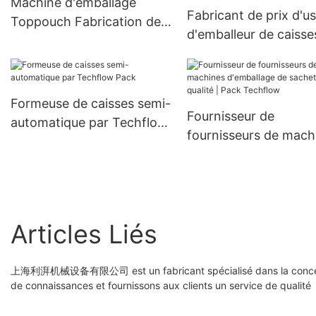
Machine d'emballage
sac debout préfabriqué
Fabricant de prix d'us
Toppouch Fabrication de
d'emballeur de caisse
packs Techflow
sélection et de place
personnalisé | Pack
Techflow
Formeuse de caisses semi-
Fournisseur de
automatique par Techflow
fournisseurs de mach
Pack
d'emballage de sache
qualité | Pack Techfl
Articles Liés
上海利湃机械设备有限公司 est un fabricant spécialisé dans la conception 
de connaissances et fournissons aux clients un service de qualité