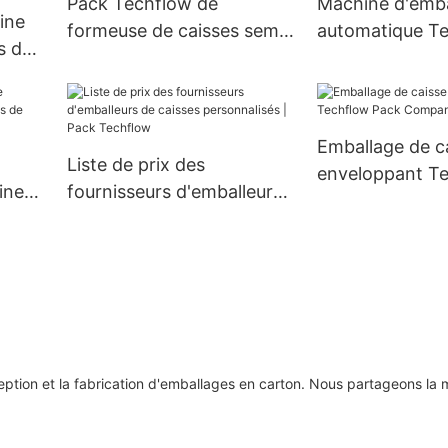
Pack Techflow de
Machine d'emba
ine
formeuse de caisses semi-
automatique T
s de
automatique personnalisée
Pack Company
ment
Emballage de c
Liste de prix des
enveloppant T
ines
fournisseurs d'emballeurs
Pack Company
ts de
de caisses personnalisés |
ow
Pack Techflow
et la fabrication d'emballages en carton. Nous partageons la m