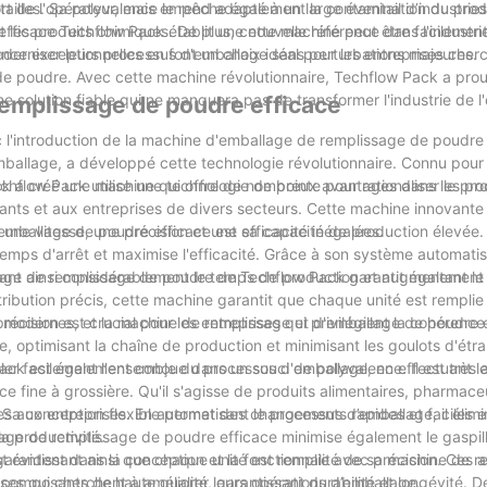
fort de l'opérateur, mais empêche également la contamination du prod
illes. Sa polyvalence le rend adapté à un large éventail d’industries
.
t les produits chimiques. De plus, cette machine peut être facilemen
ficace Techflow Pack établit une nouvelle référence dans l'industri
oderniser leurs processus d'emballage sans perturbations majeures.
lence exceptionnelles en font un choix idéal pour les entreprises cher
de poudre. Avec cette machine révolutionnaire, Techflow Pack a pro
ne solution fiable qui ne manquera pas de transformer l'industrie de 
remplissage de poudre efficace
ec l'introduction de la machine d'emballage de remplissage de poudre 
llage, a développé cette technologie révolutionnaire. Connu pour 
ck a créé une machine qui offre de nombreux avantages dans les pr
flow Pack utilise une technologie de pointe pour rationaliser le pr
cants et aux entreprises de divers secteurs. Cette machine innovante
une vitesse, une précision et une efficacité inégalées.
’emballage de poudre efficace est sa capacité de production élevée
emps d'arrêt et maximise l'efficacité. Grâce à son système automatis
uisant ainsi considérablement le temps de production et augmentant l
lage de remplissage de poudre de Techflow Pack garantit également 
bution précis, cette machine garantit que chaque unité est remplie 
cision est crucial pour les entreprises qui privilégient la cohérence 
ge modernes, et la machine de remplissage et d'emballage de poudre 
, optimisant la chaîne de production et minimisant les goulots d'ét
rôler facilement l'ensemble du processus d'emballage, en effectuant l
k est également conçue dans un souci de polyvalence. Il est très 
ce fine à grossière. Qu'il s'agisse de produits alimentaires, pharmac
. Sa conception flexible permet des changements rapides et faciles e
s aux entreprises. En automatisant le processus d’emballage, il élimi
la productivité.
llage de remplissage de poudre efficace minimise également le gaspi
garantissant ainsi que chaque unité est remplie avec précision. Ces 
t évident dans la conception et la fonctionnalité de sa machine de r
ses qui cherchent à améliorer leurs opérations d’emballage.
composants de haute qualité, garantissant durabilité et longévité. De