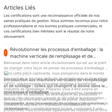
Articles Liés
Les certifications sont une reconnaissance officielle de nos
saines pratiques de gestion. Nous sommes reconnus pour notre
professionnalisme et nos bonnes pratiques commerciales, et
ces certifications bien méritées sont le résultat de notre
dévouement.
Révolutionner les processus d'emballage : la
1
machine verticale de remplissage et de
scellage
Bienvenue dans notre article révolutionnaire qui est sur le point
de changer votre façon de penser les processus d'emballage !
Dans cette pièce captivante, nous plongerons dans le monde
fascinant de la machine verticale de remplissage et de scellage
Introduction aux machines verticales de remplissage
(VFFS), une incroyable innovation destinée à transformer
et de scellage : celles qui changent la donne dans les
l'industrie de l'emballage. Préparez-vous à être surpris en
processus d'emballage
Dans le monde en évolution rapide d'aujourd'hui, l'emballage
découvrant les subtilités, les avantages et les possibilités
joue un rôle crucial pour garantir la sécurité et la présentation
illimitées qu'offre cette technologie de pointe. Découvrez
des produits. Avec les progrès technologiques, les processus
Comprendre la machine verticale de scellage et de remplissage
comment la machine VFFS améliore non seulement la
d’emballage ont considérablement évolué, conduisant à une
de formulaires:
productivité, mais économise également les ressources et offre