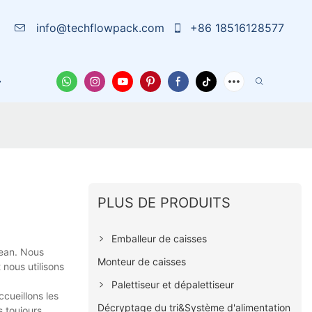
info@techflowpack.com
+86 18516128577
La Solution
À Propos De Nous
Cas
Nouvelles
PLUS DE PRODUITS
Emballeur de caisses
ean. Nous
Monteur de caisses
 nous utilisons
Palettiseur et dépalettiseur
cueillons les
Décryptage du tri&Système d'alimentation
s toujours