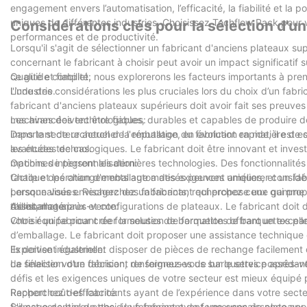
engagement envers l’automatisation, l’efficacité, la fiabilité et l
uniques de différentes industries. Choisissez Techflow Pack pour
Considérations clés pour la sélection d'un
performances et de productivité.
Lorsqu'il s'agit de sélectionner un fabricant d'anciens plateaux su
concernant le fabricant à choisir peut avoir un impact significatif s
ce guide complet, nous explorerons les facteurs importants à pre
Qualité et fiabilité:
l'industrie.
L’une des considérations les plus cruciales lors du choix d’un fabri
fabricant d'anciens plateaux supérieurs doit avoir fait ses preuv
machines doivent être fiables, durables et capables de produire d
Les avancées technologiques:
important de rechercher la réputation du fabricant en matière de quali
Dans le secteur actuel de l'emballage, en évolution rapide, il est
les études de cas.
avancées technologiques. Le fabricant doit être innovant et inves
machines intègrent les dernières technologies. Des fonctionnali
Options de personnalisation:
tactile et les changements automatisés peuvent améliorer considér
Chaque opération d'emballage a des exigences uniques, et un fabri
Lorsque vous envisagez des fabricants, recherchez ceux qui prop
personnalisées. Recherchez un fabricant qui propose une gamme d'o
d’emballage.
tailles, matériaux et configurations de plateaux. Le fabricant doi
Assistance après-vente:
votre équipe pour créer la solution de formation de barquettes par
Choisir un fabricant de formeuses de barquettes offrant un excell
d’emballage. Le fabricant doit proposer une assistance technique
Ils doivent également disposer de pièces de rechange facilement 
Expertise industrielle:
de finaliser votre décision, renseignez-vous sur le service après-v
La sélection d’un fabricant de formeuses de barquettes possédant 
défis et les exigences uniques de votre secteur est mieux équipé 
Recherchez des fabricants ayant de l’expérience dans votre secteur 
Rapport coût-efficacité:
formage de barquettes. Un fabricant ayant une connaissance appro
S'il est essentiel de choisir un fabricant de formeuses de plateaux