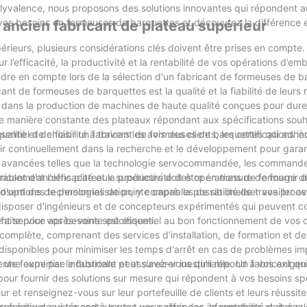
a polyvalence, nous proposons des solutions innovantes qui répondent 
 vos besoins en formeuses de barquettes et découvrez la différence
 ancien fabricant de plateau supérieur
périeurs, plusieurs considérations clés doivent être prises en compte.
ur l’efficacité, la productivité et la rentabilité de vos opérations d’e
ndre en compte lors de la sélection d'un fabricant de formeuses de 
cant de formeuses de barquettes est la qualité et la fiabilité de leur
es dans la production de machines de haute qualité conçues pour dure
e manière constante des plateaux répondant aux spécifications souhai
té et de fiabilité à travers les avis des clients, les certifications ind
 essentiel de choisir un fabricant de formeuses de barquettes qui adhè
tir continuellement dans la recherche et le développement pour garan
tés avancées telles que la technologie servocommandée, les command
ablement l'efficacité et la productivité des opérations de formage d
cant d'anciens plateaux supérieurs doit être en mesure de fournir d
osent des technologies de pointe capables de rationaliser vos proc
ptions de personnalisation, y compris la possibilité de travailler av
t disposer d'ingénieurs et de concepteurs expérimentés qui peuvent c
faite pour vos besoins spécifiques.
ent service après-vente est essentiel au bon fonctionnement de vos 
 complète, comprenant des services d’installation, de formation et 
disponibles pour minimiser les temps d'arrêt en cas de problèmes im
ente fourni par le fabricant et assurez-vous qu'il répond à vos exige
une expertise industrielle peut s’avérer inestimable. Un fabricant q
pour fournir des solutions sur mesure qui répondent à vos besoins sp
et renseignez-vous sur leur portefeuille de clients et leurs réussite
fondie de votre secteur peut vous offrir des informations et des s
 supérieurs qui répond à toutes vos exigences, la rentabilité doit éga