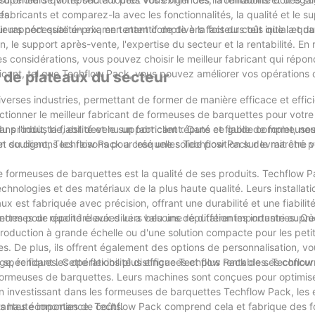
es.
s fabricants et comparez-la avec les fonctionnalités, la qualité et le s
r rapport qualité-prix, en tenant compte à la fois du coût initial et du
ieurs nécessite un examen attentif de divers facteurs tels que la quali
on, le support après-vente, l'expertise du secteur et la rentabilité. En
s considérations, vous pouvez choisir le meilleur fabricant qui répon
cant, tel que Techflow Pack, vous pouvez améliorer vos opérations 
s de plateaux du secteur
erses industries, permettant de former de manière efficace et effic
ectionner le meilleur fabricant de formeuses de barquettes pour votre e
u produit, la fiabilité et le support client. Dans ce guide complet, no
 l'industrie, est devenu un fabricant réputé et fiable de formeuse
t soulignons les raisons pour lesquelles Techflow Pack devrait être 
n du client, Techflow Pack a créé une solide position sur le marché 
de formeuses de barquettes est la qualité de ses produits. Techflow P
chnologies et des matériaux de la plus haute qualité. Leurs installat
est fabriquée avec précision, offrant une durabilité et une fiabilit
ormes de qualité élevées lui a valu une réputation importante aupr
es pour répondre aux divers besoins de différentes industries. Q
oduction à grande échelle ou d'une solution compacte pour les petits
. De plus, ils offrent également des options de personnalisation, v
spécifiques. Cette flexibilité distingue Techflow Pack de ses concur
ge, rendant les opérations plus efficaces et plus rentables. Techflow
 formeuses de barquettes. Leurs machines sont conçues pour optimise
 En investissant dans les formeuses de barquettes Techflow Pack, les 
rtantes économies de coûts.
la plus haute importance. Techflow Pack comprend cela et fabrique des