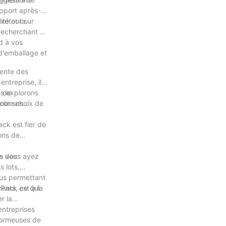
upport après-
 retour sur
té et la
 recherchant et
d à vos
d'emballage et
iente des
ntreprise, il
us explorons
s de
votre choix de
pour ses
ack est fier de
ions de
é
ès des
ue vous ayez
 lots,
ous permettant
rents, ce qui
 Pack est à la
r la
entreprises
 formeuses de