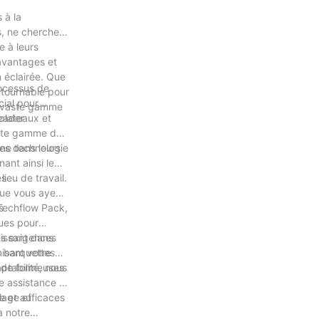
 à la
s, ne cherchez
e à leurs
 avantages et
n éclairée. Que
rocessus de
ntournable pour
cial pour
la vaste gamme
 plateaux et
eader
vaste gamme de
es dans leurs
une technologie
ant ainsi le
ieu de travail.
es
Que vous ayez
s
 Techflow Pack,
ues pour
tissant dans
es exigences
isant votre
s barquettes
ptabilité, nous
s de formeuses
e assistance et
e et au
lage efficaces
à notre