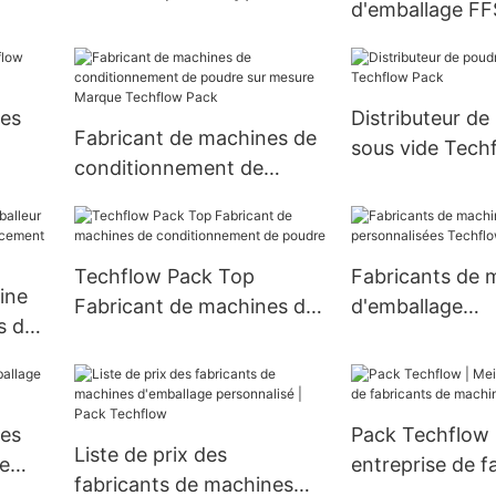
d'emballage FF
00g
godet, pour l'alimentation
gros une machi
et le transport de
conditionneme
matériaux en poudre,
automatisée de
vente en gros
nes
Distributeur de
sac debout pré
Fabricant de machines de
sous vide Tech
conditionnement de
poudre sur mesure Marque
Techflow Pack
Techflow Pack Top
Fabricants de 
ine
Fabricant de machines de
d'emballage
s de
conditionnement de
personnalisées
ment
poudre
Pack
nes
Pack Techflow |
Liste de prix des
e
entreprise de f
fabricants de machines
de machines d’