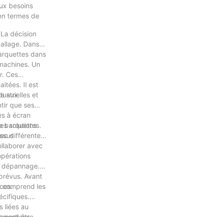
aux besoins
 en termes de
 La décision
mballage. Dans
barquettes dans
s machines. Un
r. Ces
tées. Il est
ustrielles et
re aux
tir que ses
es à écran
e barquettes.
es solutions
essus
ec différentes
ollaborer avec
opérations
de dépannage.
prévus. Avant
nces.
ui comprend les
écifiques.
s liées au
uggestions
lement être