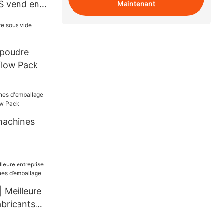
S vend en
Maintenant
ne de
nt
 poudre de
 poudre
fabriqué
flow Pack
machines
 Techflow
 Meilleure
abricants
emballage