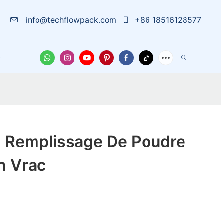
info@techflowpack.com
+86 18516128577
La Solution
À Propos De Nous
Cas
Nouvelles
 Remplissage De Poudre
n Vrac