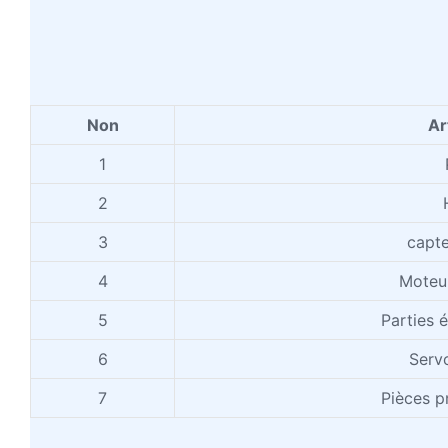
Non
Ar
1
2
3
capt
4
Moteur
5
Parties 
6
Serv
7
Pièces p