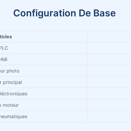
Configuration De Base
ticles
PLC
HMI
eur photo
 principal
éléctroniques
o moteur
neumatiques