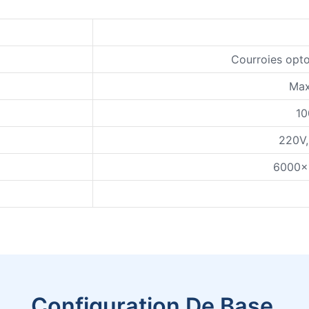
Courroies opto
Max
10
220V,
6000x1
Configuration De Base