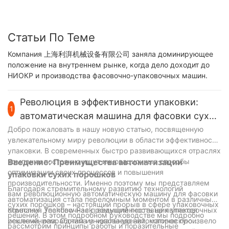
Статьи По Теме
Компания 上海利湃机械设备有限公司 заняла доминирующее
положение на внутреннем рынке, когда дело доходит до
НИОКР и производства фасовочно-упаковочных машин.
Революция в эффективности упаковки:
1
автоматическая машина для фасовки сухих
порошков
Добро пожаловать в нашу новую статью, посвященную
увлекательному миру революции в области эффективности
упаковки. В современных быстро развивающихся отраслях
компании постоянно ищут инновационные способы
Введение: Преимущества автоматизации
оптимизации своих процессов и повышения
упаковки сухих порошков
производительности. Именно поэтому мы представляем
Благодаря стремительному развитию технологий
вам революционную автоматическую машину для фасовки
автоматизация стала переломным моментом в различных
сухих порошков – настоящий прорыв в сфере упаковочных
отраслях. Упаковочная промышленность не является
Компания Techflow Pack, ведущий поставщик упаковочных
решений. В этом подробном руководстве мы подробно
исключением. Одним из нововведений, которое произвело
решений, разработала уникальную автоматическую
рассмотрим принципы работы и поразительные