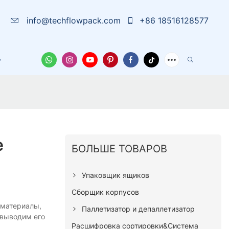
info@techflowpack.com
+86 18516128577
 Нас
Чехол
Новости
Свяжитесь С Нами
е
БОЛЬШЕ ТОВАРОВ
Упаковщик ящиков
Сборщик корпусов
материалы,
Паллетизатор и депаллетизатор
 выводим его
Расшифровка сортировки&Система