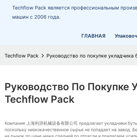
Techflow Pack является профессиональным произ
машин с 2006 года.
ГЛАВНАЯ
Упаковоч
Techflow Pack
Руководство по покупке укладчика б
Руководство По Покупке 
Techflow Pack
Компания 上海利湃机械设备有限公司 предлагает укладчики бутылок 
поскольку низкокачественное сырье не попадает на завод. 
на рынок по цене ниже средней по отрасли и прилагаем усил