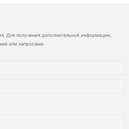
я поддонов,
в из
агрузки и
и другую
ашины
ью
ия. Для получения дополнительной информации,
т на складе.
ами или запросами.
ащения
операционной
ы на складах?
ость:
редовой
ивает более
ботку
 выгрузить