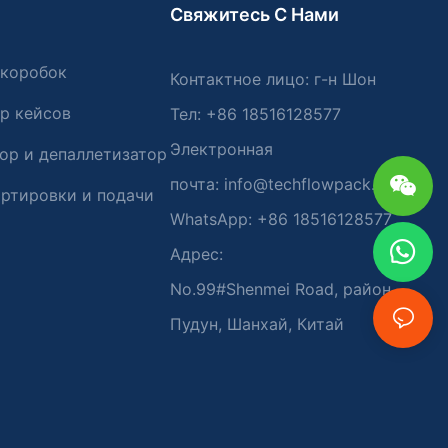
Свяжитесь С Нами
 Перемещение
 коробок
Контактное лицо: г-н Шон
т привести к
 аппарата и
р кейсов
Тел: +86 18516128577
етайзеры
Электронная
ного
ор и депаллетизатор
на рабочем
почта:
info@techflowpack.com
ут создать
ртировки и подачи
еду, внедрив
WhatsApp: +86 18516128577
позволяющие
Адрес:
читься на
ачах и
No.99#Shenmei Road, район
астных
шибки.
Пудун, Шанхай, Китай
транства:
нимают
 складе.
о и