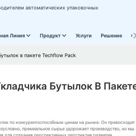
водителем автоматических упаковочных
ная Линия
Продукт
Услуги
Решение
О
утылок в пакете Techflow Pack
Укладчика Бутылок В Пакет
по конкурентоспособным ценам на рынке. Он превосходит 
Безусловно, премиальное сырье удорожает производство, но мы
ия для создания перспективных перспектив развития.