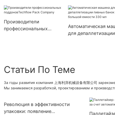
роботизированный
упаковщика лотка для
укладчик поддонов 
банок колы на 500 мл
RP для банок колы
Производители
емкостью 500 мл40
Автоматическая ма
профессиональных
для депаллетизации
поддоновTechflow Pack
пивных банок боль
Company
емкости 330 мл
Статьи По Теме
За годы развития компания 上海利湃机械设备有限公司 зарекомендова
Мы занимаемся разработкой, проектированием и производст
Революция в эффективности
упаковки: появление
Паллетайз