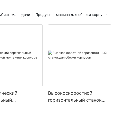
&Система подачи
Продукт
машина для сборки корпусов
почему они
ь является
ажнейших
революцию в
я
атьи является
ние о
в их важность
оптимизации
ический
Высокоскоростной
льный
горизонтальный станок
иводной
для сборки корпусов
ик корпусов