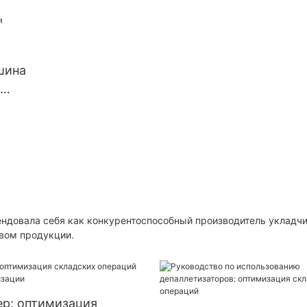
Pack
Techflow Pack
TFP-
0
шина
шой
ла себя как конкурентоспособный производитель укладчик
вом продукции.
ер: оптимизация