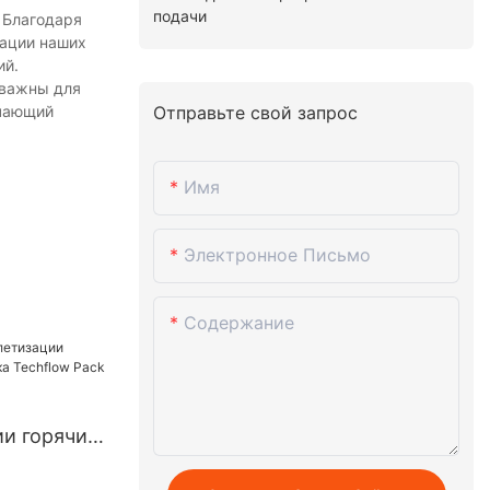
подачи
. Благодаря
зации наших
ий.
 важны для
ечающий
Отправьте свой запрос
Имя
Электронное Письмо
Содержание
и горячих
а Techflow