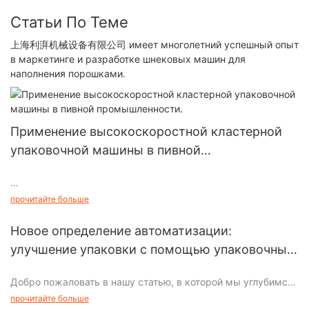
Статьи По Теме
上海利湃机械设备有限公司 имеет многолетний успешный опыт
в маркетинге и разработке шнековых машин для
наполнения порошками.
Применение высокоскоростной кластерной
упаковочной машины в пивной
промышленности.
прочитайте больше
В связи с быстрым развитием китайского рынка напитков,
некоторые крупные иностранные покупатели напитков
Новое определение автоматизации:
создали производственные базы в Китае и также добились
улучшение упаковки с помощью упаковочных
хорошего развития. Они привезли из-за границы
машин для стоячей упаковки
«мультикомбинированную упаковку», а это означает, что
Добро пожаловать в нашу статью, в которой мы углубимся
кластерная упаковка принесет революционные изменения
в революционную концепцию, которая меняет упаковочную
на китайском потребительском рынке. В настоящее время
прочитайте больше