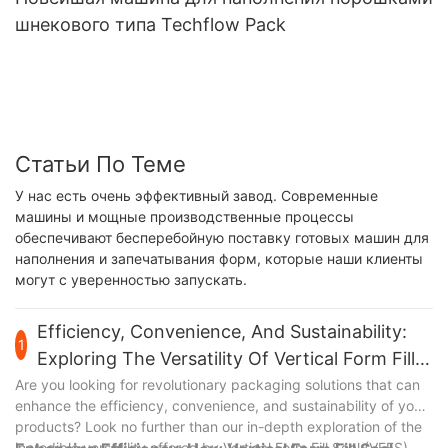
шнекового типа Techflow Pack
Статьи По Теме
У нас есть очень эффективный завод. Современные
машины и мощные производственные процессы
обеспечивают бесперебойную поставку готовых машин для
наполнения и запечатывания форм, которые наши клиенты
могут с уверенностью запускать.
Efficiency, Convenience, And Sustainability:
1
Exploring The Versatility Of Vertical Form Fill
Seal Packaging Equipment
Are you looking for revolutionary packaging solutions that can
enhance the efficiency, convenience, and sustainability of your
products? Look no further than our in-depth exploration of the
incredible versatility offered by Vertical Form Fill Seal (VFFS)