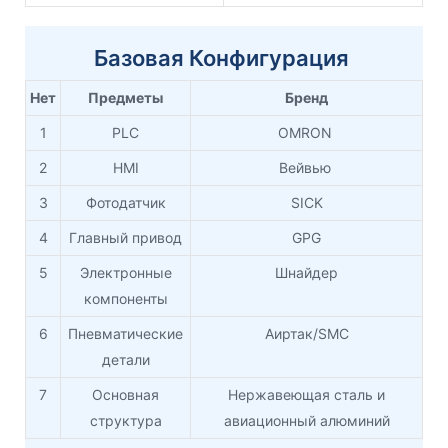
Базовая Конфигурация
Нет
Предметы
Бренд
1
PLC
OMRON
2
HMI
Вейвью
3
Фотодатчик
SICK
4
Главный привод
GPG
5
Электронные
Шнайдер
компоненты
6
Пневматические
Аиртак/SMC
детали
7
Основная
Нержавеющая сталь и
структура
авиационный алюминий