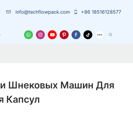
info@techflowpack.com
+86 18516128577
 Нас
Чехол
Новости
Свяжитесь С Нами
и Шнековых Машин Для
я Капсул