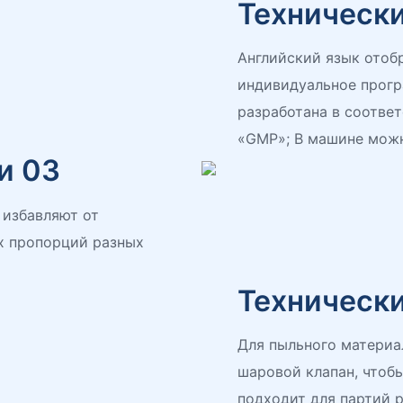
Техническ
Английский язык отоб
индивидуальное прогр
разработана в соотве
«GMP»; В машине можн
и 03
 избавляют от
х пропорций разных
Техническ
Для пыльного материа
шаровой клапан, чтоб
подходит для партий 