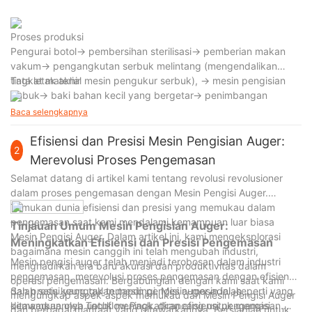
Proses produksi
Pengurai botol→ pembersihan sterilisasi→ pemberian makan
vakum→ pengangkutan serbuk melintang (mengendalikan
tingkat material mesin pengukur serbuk), → mesin pengisian
Tata letak akhir
bubuk→ baki bahan kecil yang bergetar→ penimbangan
kombinasi mikro→ gelas ukur putar→ mesin pengisian kontinu
Baca selengkapnya
berkecepatan tinggi→ unit injeksi nitrogen→ mesin pembatasan
dan pembatasan→ pembersihan badan botol
Efisiensi dan Presisi Mesin Pengisian Auger:
2
Merevolusi Proses Pengemasan
Selamat datang di artikel kami tentang revolusi revolusioner
dalam proses pengemasan dengan Mesin Pengisi Auger.
Temukan dunia efisiensi dan presisi yang memukau dalam
pengemasan saat kami mendalami kemampuan luar biasa
Tinjauan Umum Mesin Pengisian Auger:
Mesin Pengisi Auger. Dalam artikel ini, kami mengeksplorasi
Meningkatkan Efisiensi dan Presisi Pengemasan
bagaimana mesin canggih ini telah mengubah industri,
Mesin pengisi auger telah menjadi terobosan dalam industri
menghadirkan era baru akurasi dan produktivitas dalam
pengemasan, merevolusi proses pengemasan dengan efisiensi
operasi pengemasan. Bergabunglah dengan kami saat kami
dan presisi yang tak tertandingi. Mesin-mesin ini, seperti yang
Salah satu keunggulan mesin pengisi auger adalah
mengungkap aspek-aspek memukau dari Mesin Pengisi Auger
ditawarkan oleh Techflow Pack, dirancang untuk mengisi
kemampuannya untuk meningkatkan efisiensi pengemasan.
dan berbagai manfaat yang ditawarkannya. Bersiaplah untuk