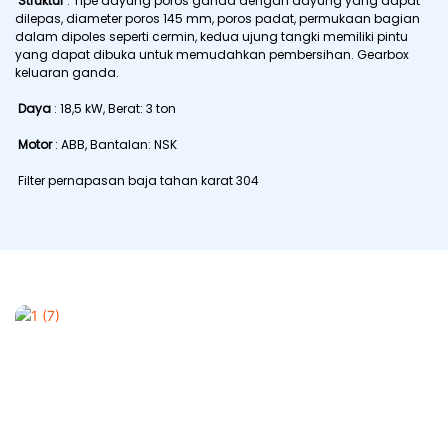
Struktur
: Tipe dayung poros ganda dengan dayung yang dapat
dilepas, diameter poros 145 mm, poros padat, permukaan bagian
dalam dipoles seperti cermin, kedua ujung tangki memiliki pintu
yang dapat dibuka untuk memudahkan pembersihan. Gearbox
keluaran ganda.
Daya
: 18,5 kW, Berat: 3 ton
Motor
: ABB, Bantalan: NSK
Filter pernapasan baja tahan karat 304