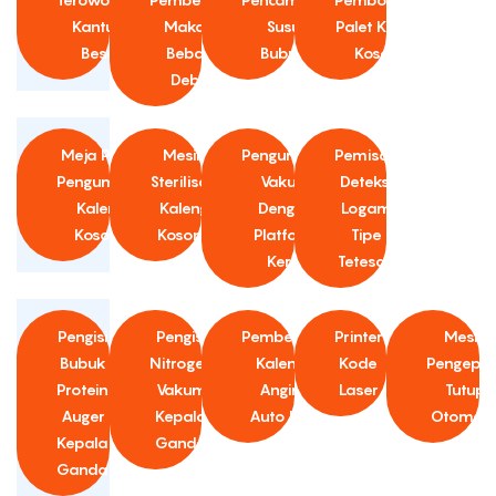
Kantung
Makan
Susu
Palet Kaleng
Besar
Bebas
Bubuk
Kosong
Debu
Meja Putar
Mesin
Pengumpan
Pemisah
Pengumpan
Sterilisasi
Vakum
Deteksi
Kaleng
Kaleng
Dengan
Logam
Kosong
Kosong
Platform
Tipe
Kerja
Tetesan
Pengisi
Pengisi
Pembersih
Printer
Mesin
Bubuk
Nitrogen
Kaleng
Kode
Pengepre
Protein
Vakum
Angin
Laser
Tutup
Auger
Kepala
Auto Ion
Otomati
Kepala
Ganda
Ganda