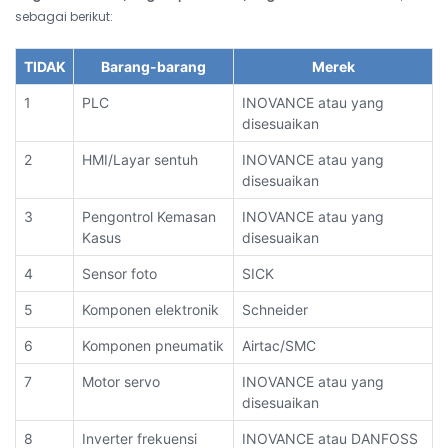
sebagai berikut:
TIDAK
Barang-barang
Merek
1
PLC
INOVANCE atau yang
disesuaikan
2
HMI/Layar sentuh
INOVANCE atau yang
disesuaikan
3
Pengontrol Kemasan
INOVANCE atau yang
Kasus
disesuaikan
4
Sensor foto
SICK
5
Komponen elektronik
Schneider
6
Komponen pneumatik
Airtac/SMC
7
Motor servo
INOVANCE atau yang
disesuaikan
8
Inverter frekuensi
INOVANCE atau DANFOSS