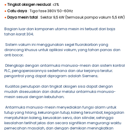
●
Tingkat oksigen residual
: ≤3%
●
Catu daya
: Tiga fase 380V 50–60Hz
●
Daya mesin total
: Sekitar 9,5 kW (termasuk pompa vakum 5,5 kW)
Bagian luar dan komponen utama mesin ini terbuat dari baja
tahan karat 304;
Sistem vakum ini menggunakan segel fluorokarbon yang
dirancang khusus untuk aplikasi vakum, yang tahan panas dan
anti bocor;
Dilengkapi dengan antarmuka manusia-mesin dan sistem kontrol
PLC, pengoperasiannya sederhana dan alur kerjanya teratur;
pengontrol yang dapat diprogram adalah Siemens;
Kualitas penutupan dan tingkat oksigen sisa dapat dengan
mudah disesuaikan dan diatur melalui antarmuka manusia-
mesin sesuai dengan kebutuhan;
Antarmuka manusia-mesin menyediakan fungsi alarm untuk
tutup yang hilang, kekurangan tutup, kaleng tersumbat, kegagalan
menjatuhkan kaleng, kerusakan servo, dan silinder, sehingga
kesalahan terlihat jelas dan secara signifikan mengurangi waktu
pemecahan masalah, dan dengan demikian meningkatkan