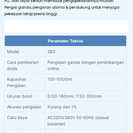
PLC dan layar sentuh membuat pengoperasiannya mudah.
Pengisi ganda, pengisian utama & pendukung untuk menjaga
pekerjaan tetap presisi tinggi.
Parameter Teknis
Model
2B3
Cara pemberian
Pengisian ganda dengan penimbangan
dosis
online.
Kapasitas
100-5000ml
Pengisian
Ukuran botol
D:50-180mm; T:50-350mm
Akurasi pengisian
Kurang dari 1%
Catu daya
AC220V/380V 50-60Hz (sesuai
pesanan)