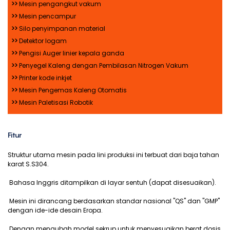
>>
Mesin pengangkut vakum
>>
Mesin pencampur
>>
Silo penyimpanan material
>>
Detektor logam
>>
Pengisi Auger linier kepala ganda
>>
Penyegel Kaleng dengan Pembilasan Nitrogen Vakum
>>
Printer kode inkjet
>>
Mesin Pengemas Kaleng Otomatis
>>
Mesin Paletisasi Robotik
Fitur
Struktur utama mesin pada lini produksi ini terbuat dari baja tahan
karat S.S304.
Bahasa Inggris ditampilkan di layar sentuh (dapat disesuaikan).
Mesin ini dirancang berdasarkan standar nasional "QS" dan "GMP"
dengan ide-ide desain Eropa.
Dengan mengubah model sekrup untuk menyesuaikan berat dosis