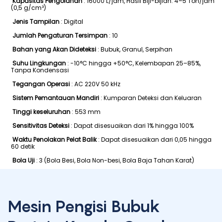
Kapasitas Pengolahan
: 16000 L/jam, Hasil Biji-bijian: 4–5 Ton/jam
(0,5 g/cm³)
Jenis Tampilan
: Digital
Jumlah Pengaturan Tersimpan
: 10
Bahan yang Akan Dideteksi
: Bubuk, Granul, Serpihan
Suhu Lingkungan
: -10°C hingga +50°C, Kelembapan 25–85%,
Tanpa Kondensasi
Tegangan Operasi
: AC 220V 50 kHz
Sistem Pemantauan Mandiri
: Kumparan Deteksi dan Keluaran
Tinggi keseluruhan
: 553 mm
Sensitivitas Deteksi
: Dapat disesuaikan dari 1% hingga 100%
Waktu Penolakan Pelat Balik
: Dapat disesuaikan dari 0,05 hingga
60 detik
Bola Uji
: 3 (Bola Besi, Bola Non-besi, Bola Baja Tahan Karat)
Mesin Pengisi Bubuk