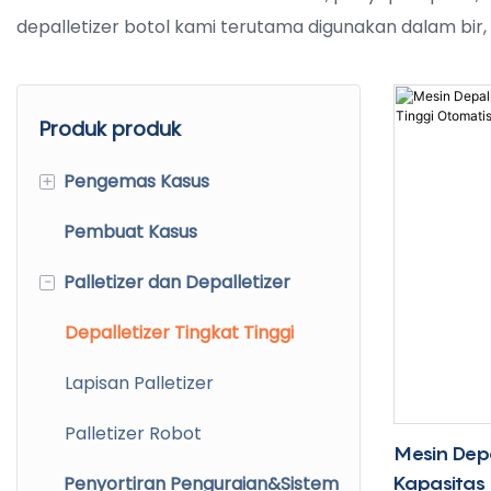
depalletizer botol kami terutama digunakan dalam bir, 
Produk produk
+
Pengemas Kasus
Pembuat Kasus
Pengemas Baki
-
Palletizer dan Depalletizer
Pilih dan Tempatkan Case
Packer
Depalletizer Tingkat Tinggi
Bungkus Di Sekitar Pengemas
Lapisan Palletizer
Kasus
Palletizer Robot
Mesin Pengemas Cluster
Mesin Depa
Berkecepatan Tinggi
Kapasitas 
Penyortiran Penguraian&Sistem