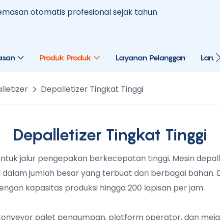
masan otomatis profesional sejak tahun
asan
Produk Produk
Layanan Pelanggan
Larut
lletizer
Depalletizer Tingkat Tinggi
Depalletizer Tingkat Tinggi
 untuk jalur pengepakan berkecepatan tinggi. Mesin depal
 dalam jumlah besar yang terbuat dari berbagai bahan. D
ngan kapasitas produksi hingga 200 lapisan per jam.
 konveyor palet pengumpan, platform operator, dan meja a