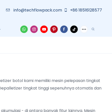
info@techflowpack.com
+86 18516128577
an
Tentang Kami
Wadah Pelindung
Berita Besar
letizer botol kami memiliki mesin pelepasan tingkat
epalletizer tingkat tinggi sepenuhnya otomatis dan
kumulasi - di antara banyak fitur lainnya. Mesin