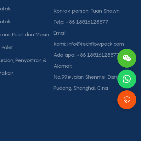
otak
Kontak person: Tuan Shawn
otak
Telp: +86 18516128577
Email
mas Palet dan Mesin
kami:
info@techflowpack.com
Palet
Ada apa: +86 18516128577
raian, Penyortiran &
Alamat:
Makan
No.99#Jalan Shenmei, Distrik
Pudong, Shanghai, Cina