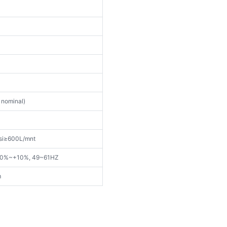
 nominal)
si≥600L/mnt
-10%~+10%, 49~61HZ
m