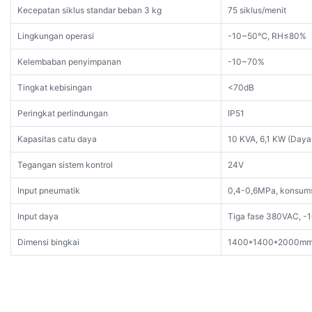
Kecepatan siklus standar beban 3 kg
75 siklus/menit
Lingkungan operasi
-10~50℃, RH≤80%
Kelembaban penyimpanan
-10~70%
Tingkat kebisingan
<70dB
Peringkat perlindungan
IP51
Kapasitas catu daya
10 KVA, 6,1 KW (Daya
Tegangan sistem kontrol
24V
Input pneumatik
0,4-0,6MPa, konsum
Input daya
Tiga fase 380VAC, 
Dimensi bingkai
1400*1400*2000m