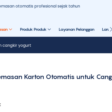
masan otomatis profesional sejak tahun
asan
Produk Produk
Layanan Pelanggan
Larut
n cangkir yogurt
gemasan Karton Otomatis untuk Cangk
t