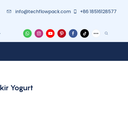
info@techflowpack.com
+86 18516128577
an
Tentang Kami
Wadah Pelindung
Berita Besar
ir Yogurt