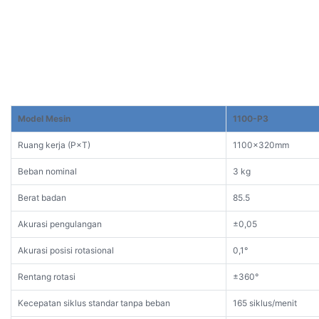
Model Mesin
1100-P3
Ruang kerja (P×T)
1100x320mm
Beban nominal
3 kg
Berat badan
85.5
Akurasi pengulangan
±0,05
Akurasi posisi rotasional
0,1°
Rentang rotasi
±360°
Kecepatan siklus standar tanpa beban
165 siklus/menit