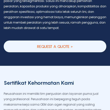
pasar yang tersegmentasi. Solusi ini mencakup pemilihan
peralatan, kapasitas produksi yang diharapkan, kompatibilitas dan
peralihan spesifikasi, optimalisasi tata letak seluruh lini, dan
anggaran investasi yang hemat biaya, memungkinkan pelanggan
untuk membeli peralatan yang lebih sesuai, ramah pengguna, dan
lebih mudah dirawat di satu tempat.
REQUEST A QUOTE >
Sertifikat Kehormatan Kami
Perusahaan ini memiliki tim penjualan dan layanan purna jual
yang profesional. Perusahaan ini berpegang teguh pada
mekanisme kerja sama OEM dan agen regional yang saling
menguntungkan dan saling menguntungkan, memberdayakan