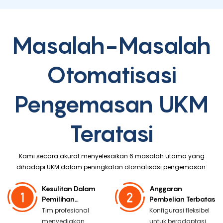
Masalah-Masalah
Otomatisasi
Pengemasan UKM
Teratasi
Kami secara akurat menyelesaikan 6 masalah utama yang
dihadapi UKM dalam peningkatan otomatisasi pengemasan:
Kesulitan Dalam
Anggaran
Pemilihan
Pembelian Terbatas
Peralatan
Tim profesional
Konfigurasi fleksibel
menyediakan
untuk beradaptasi