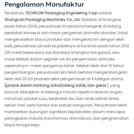
Pengalaman Manufaktur
Pendahulu
TECHFLOW Packaging Engineering Corp
adalah
Shangcan Packaging Machinery Co., Ltd.
Didirikan di Shanghai
pada tahun 2006, perusahaan ini terutama bergerak di bidang
peralatan konveyor dan mesin pengemas otomatis standar. Untuk
mengendalikan biaya produksi dan mengelola tim dengan lebih
baik, perusahaan pindah ke pabriknya di Kunshan pada tahun 2012
(35 menit berkendara dari Bandara Shanghai Hongqiao), dan
mulai terlibat dalam segmen inti lini pengemasan otomatis
sepenuhnya—mesin pengemas kotak. Setelah lebih dari 10 tahun
pengembangan, perusahaan kini telah berhasil mengembangkan
lebih dari 20 lini produksi akhir pengemasan di 4 kategori utama
(produk dalam kantong, botol/kaleng, kotak, dan gelas
), yang
banyak diterapkan di berbagai industri seperti makanan ringan,
minuman, produk susu, kesehatan ibu dan anak, bahan kimia
sehari-hari, serta furnitur dan bahan bangunan. Perusahaan telah
memberikan dukungan signifikan kepada klien dalam mencapai
peningkatan industri, transformasi otomatisasi, dan penghematan
biaya tenaga kerja.