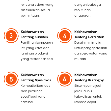
rencana seleksi yang
dengan berbagai
disesuaikan sesuai
kebutuhan
permintaan.
anggaran.
Kekhawatiran
Kekhawatiran
Tentang Kualitas
Tentang Peralatan
Peralatan Yang
Yang Kompleks Dan
Pemilihan komponen
Desain minimalis
Buruk Dan
Operator Yang
inti yang ketat dan
untuk pengoperasian
Pengoperasian
Tidak Terampil.
jaminan produksi
dan perawatan yang
Yang Tidak Stabil.
yang terstandarisasi.
mudah.
Kekhawatiran
Kekhawatiran
Tentang Spesifikasi
Tentang Kurangnya
Produk Yang
Layanan Purna Jual
Kompatibilitas luas
Sistem purna jual
Beragam Dan
Dan Kerusakan
dan peralihan
jarak jauh +
Peralihan Yang
Yang Tidak Dapat
spesifikasi yang
terlokalisasi untuk
Tidak Nyaman
Diatasi.
fleksibel
respons cepat.