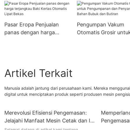
Penyampaian Bahan
Serbuk
Pasar Eropa Penjualan
Pengumpan Vakum
panas dengan harga
Otomatis Grosir untu
terjangkau Baki Kertas
Pengumpanan dan
Otomatis Lipat Bekas
Penyampaian Bahan
Bubuk dan Butiran
Artikel Terkait
Manusia adalah jantung dari perusahaan kami. Mereka menggunak
digital untuk menciptakan produk seperti produsen mesin pengis
Merevolusi Efisiensi Pengemasan:
Memperlanca
Jelajahi Manfaat Mesin Cetak dan Isi
Pengemasa
Vertikal
Serbuk Vert
Selamat datang di artikel kami tentang