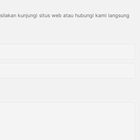
ng menawarkan
vitas tak
eknologi
silakan kunjungi situs web atau hubungi kami langsung
mesin ini
 solusi
stri, termasuk
 dan barang
terletak pada
atiskan
gkan
anual dan
salahan
 cerdasnya,
ra tepat
 dan menyegel
film, foil, dan
 tidak hanya
 tetapi juga
dan integritas