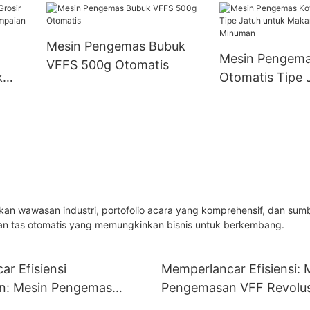
Tas Berdiri Pr
untuk Kotak Tetrapack
Otomatis
dan kotak Gaptop
Mesin Pengemas Bubuk
Mesin Pengema
VFFS 500g Otomatis
k
Otomatis Tipe 
Makanan dan 
an wawasan industri, portofolio acara yang komprehensif, dan sum
ian tas otomatis yang memungkinkan bisnis untuk berkembang.
r Efisiensi
Memperlancar Efisiensi: 
n: Mesin Pengemas
Pengemasan VFF Revolus
ikal
Untuk Solusi Pengemasa