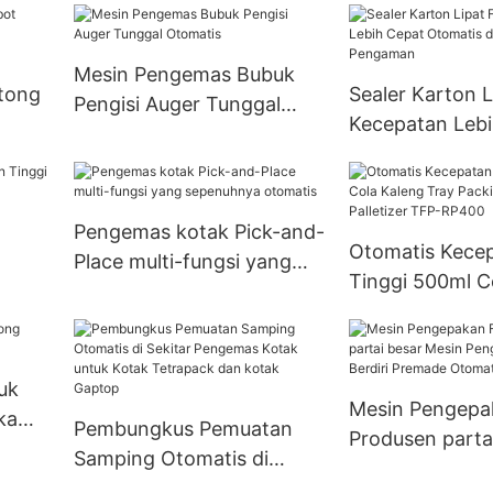
Mesin Pengemas Bubuk
tong
Sealer Karton L
Pengisi Auger Tunggal
Kecepatan Lebi
Otomatis
ur
Otomatis denga
g FFS
Pengaman
Pengemas kotak Pick-and-
Otomatis Kece
Place multi-fungsi yang
Tinggi 500ml C
cang
sepenuhnya otomatis
Tray Packing R
Palletizer TFP
uk
Mesin Pengepa
ka
Pembungkus Pemuatan
Produsen parta
Samping Otomatis di
Mesin Pengema
Sekitar Pengemas Kotak