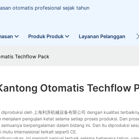
san otomatis profesional sejak tahun
masan
Produk Produk
Layanan Pelanggan
L
omatis Techflow Pack
Kantong Otomatis Techflow 
yang diproduksi oleh 上海利湃机械设备有限公司 dengan kualitas terbaiknya
menjalani pengujian ketat selama setiap proses produksi. Dan pros
g semuanya berpengalaman dalam bidang ini. Dan itu diproduksi sesu
 mutu internasional terkait seperti CE.
diluncurkan. Ini menjadi penjual terbaik selama beberapa tahun, ya