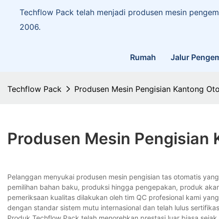
Techflow Pack telah menjadi produsen mesin pengema
2006.
Rumah
Jalur Penge
Techflow Pack
Produsen Mesin Pengisian Kantong Ot
Produsen Mesin Pengisian 
Pelanggan menyukai produsen mesin pengisian tas otomatis 
pemilihan bahan baku, produksi hingga pengepakan, produk akan 
pemeriksaan kualitas dilakukan oleh tim QC profesional kami yan
dengan standar sistem mutu internasional dan telah lulus sertifikasi
Produk Techflow Pack telah menorehkan prestasi luar biasa sejak 