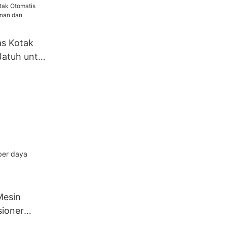
emade
s Kotak
Jatuh untuk
Minuman
ber daya
Mesin
ioner
n Optimal