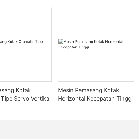
kan VFF:
engemasan
sangat
terus mencari
anakan operasi
i. Industri
nkan peran
k terkirim
yadari
olusi
chflow Pack
asang Kotak
Mesin Pemasang Kotak
kan Mesin
Tipe Servo Vertikal
Horizontal Kecepatan Tinggi
r, sebuah
cang untuk
Fill, adalah