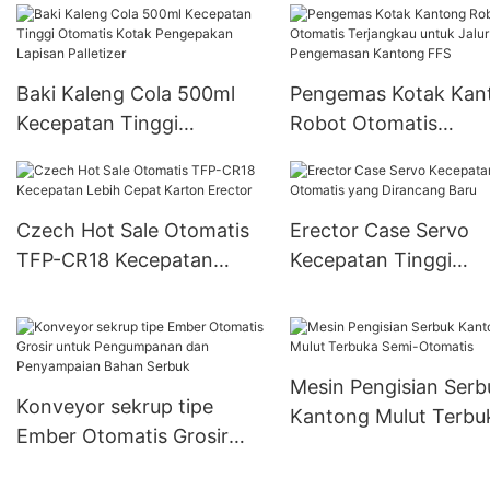
Karton Kaleng Bir 330ml-
500ml
Baki Kaleng Cola 500ml
Pengemas Kotak Kan
Kecepatan Tinggi
Robot Otomatis
Otomatis Kotak
Terjangkau untuk Jal
Pengepakan Lapisan
Pengemasan Kanton
Palletizer
Czech Hot Sale Otomatis
Erector Case Servo
TFP-CR18 Kecepatan
Kecepatan Tinggi
Lebih Cepat Karton
Otomatis yang Diran
Erector
Baru
Mesin Pengisian Serb
Konveyor sekrup tipe
Kantong Mulut Terbu
Ember Otomatis Grosir
Semi-Otomatis
untuk Pengumpanan dan