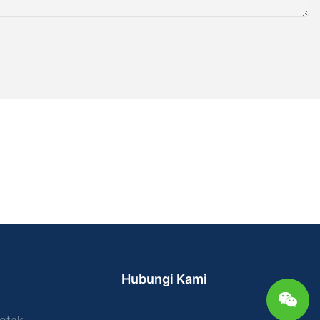
esin Pengemas
tak
pada
 paket per
ralatan
elisih yang
 tinggi
uk memenuhi
 menuntut
 produk yang
ermintaan
mas VFF
Hubungi Kami
 luar biasa,
plikasi
r, bubuk,
otak