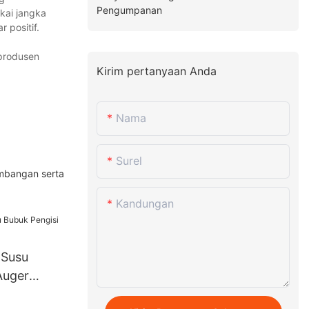
Pengumpanan
kai jangka
 positif.
 produsen
Kirim pertanyaan Anda
Nama
Surel
bangan serta
Kandungan
 Susu
Auger
s