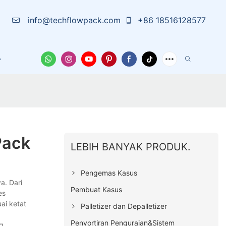
info@techflowpack.com
+86 18516128577
arutan
Tentang Kami
Wadah Pelindung
Berita
Pack
LEBIH BANYAK PRODUK.
Pengemas Kasus
. Dari
Pembuat Kasus
es
ai ketat
Palletizer dan Depalletizer
Penyortiran Penguraian&Sistem
ng