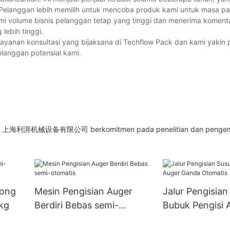
Pelanggan lebih memilih untuk mencoba produk kami untuk masa pa
mi volume bisnis pelanggan tetap yang tinggi dan menerima komentar
lebih tinggi.
yanan konsultasi yang bijaksana di Techflow Pack dan kami yakin
langgan potensial kami.
matis, 上海利湃机械设备有限公司 berkomitmen pada penelitian dan pengem
tong
Mesin Pengisian Auger
Jalur Pengisian
kg
Berdiri Bebas semi-
Bubuk Pengisi 
otomatis
Ganda Otomati