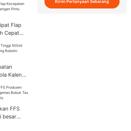
Kirim Pertanyaan Sekarang
ipat Flap
h Cepat
n Pintu
patan
ola Kaleng
obotic
-RP400
kan FFS
i besar
s Bubuk