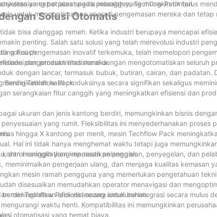
nyelesaian cepat atas segala masalah yang mungkin timbul.
dekatan yang berpusat pada pelanggan, Techflow Pack terus mende
isnis untuk mengoptimalkan operasi pengemasan mereka dan tetap
 dengan Solusi Otomatis
tidak bisa dianggap remeh. Ketika industri berupaya mencapai efisi
 semakin penting. Salah satu solusi yang telah merevolusi industri pe
dia solusi pengemasan inovatif terkemuka, telah memelopori peng
ding Pouch
fisiensi dan produktivitas mereka.
metode pengemasan tradisional dengan mengotomatiskan seluruh pr
duk dengan lancar, termasuk bubuk, butiran, cairan, dan padatan.
 meningkatkan hasil produksinya secara signifikan sekaligus memin
g Berdiri Techflow Pack
n serangkaian fitur canggih yang meningkatkan efisiensi dan produk
bagai ukuran dan jenis kantong berdiri, memungkinkan bisnis deng
 penyesuaian yang rumit. Fleksibilitas ini menyederhanakan proses
mis.
s hingga X kantong per menit, mesin Techflow Pack meningkatkan
l. Hal ini tidak hanya menghemat waktu tetapi juga memungkinkan
gu, dan meningkatkan kepuasan pelanggan.
em kontrol canggih yang memastikan pengisian, penyegelan, dan pel
uk, meminimalkan pengerjaan ulang, dan menjaga kualitas kemasan y
gkan mesin ramah pengguna yang memerlukan pengetahuan teknis
g mudah disesuaikan memudahkan operator menavigasi dan mengopti
n meningkatkan efisiensi secara keseluruhan.
erdiri Techflow Pack dirancang untuk berintegrasi secara mulus de
 mengurangi waktu henti. Kompatibilitas ini memungkinkan perusaha
lusi otomatisasi yang hemat biaya.
vasi