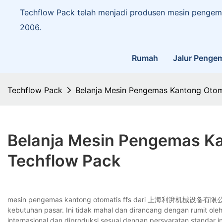
Techflow Pack telah menjadi produsen mesin pengema
2006.
Rumah
Jalur Penge
Techflow Pack
Belanja Mesin Pengemas Kantong Otoma
Belanja Mesin Pengemas Kan
Techflow Pack
mesin pengemas kantong otomatis ffs dari 上海利湃机械设备有限公司 ha
kebutuhan pasar. Ini tidak mahal dan dirancang dengan rumit oleh t
internasional dan diproduksi sesuai dengan persyaratan standar in