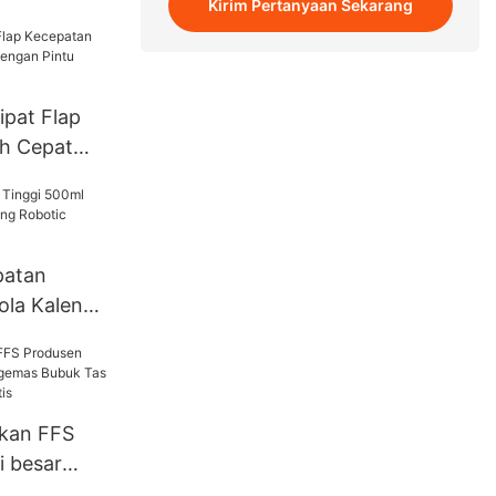
Kirim Pertanyaan Sekarang
ipat Flap
h Cepat
n Pintu
patan
ola Kaleng
obotic
-RP400
kan FFS
i besar
s Bubuk