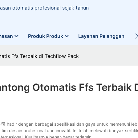
san otomatis profesional sejak tahun
masan
Produk Produk
Layanan Pelanggan
L
tis Ffs Terbaik di Techflow Pack
tong Otomatis Ffs Terbaik 
dir dengan berbagai spesifikasi dan gaya untuk memenuhi leb
im desain profesional dan inovatif. Ini telah melewati banyak sertifi
ternasional. Kualitasnya benar-benar terjamin.