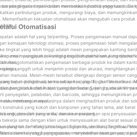
proses pengemasan mereka dan memberikan produk yang luar biasa 
 berada di garis depan dalam merevolusi industri pengemasan. Den
ngkatkan perlindungan produk, mengurangi biaya, dan memungkinkan 
ini. Memanfaatkan kekuatan otomatisasi akan mengubah cara produk
njutan.
alui Otomatisasi
cepatan adalah hal yang terpenting. Proses pengemasan manual da
gan kemajuan teknologi otomasi, proses pengemasan telah mengalami
e tingkat yang lebih tinggi adalah mesin pengepakan kantong berdi
lkan mesin pengepakan kantong berdiri mutakhir untuk menyederh
an sempurna merangkum teknologi pengubah permainan yang ditawark
ktivitas.
untuk mengotomatiskan pengemasan berbagai produk ke dalam kanton
pengemas.
ologi canggih untuk menjamin presisi dan akurasi, menghilangkan
lahan manusia. Mesin-mesin tersebut dilengkapi dengan sensor cang
ang tepat didistribusikan ke setiap kantong. Tingkat otomatisasi ini
am bahan pengemas, termasuk kertas, plastik, dan film laminasi.
iko pengisian berlebih atau pengisian kurang, yang pada akhirnya
han produk dan industri yang berbeda. Selain itu, mesin ini memi
ti penyegelan, pelabelan, dan barcode, sehingga memungkinkan p
atau intervensi manual.
 telah membangun reputasinya dalam menghadirkan produk dan solus
n konstruksi yang kokoh dan komponen yang tahan lama, alat berat i
an pengoperasian yang andal dan umur panjang.
h unik, dan oleh karena itu, mereka menawarkan opsi penyesuaian
a bekerja sama dengan klien untuk menyesuaikan alat berat sesuai 
eseluruhan dan efektivitas biaya. Selain itu, dedikasi Techflow Pac
faat yang tak terhitung jumlahnya bagi produsen dan pengemas. M
n teknis mereka yang berpengalaman memberikan bantuan purna jua
nifikan dalam teknologi pengemasan, menyederhanakan proses, dan