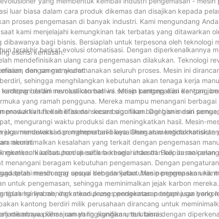
p revolusioner yang membentuk kembali industri pengemasan - mesi
ormasi luar biasa dalam cara produk dikemas dan disajikan kepada pel
tkan proses pengemasan di banyak industri. Kami mengundang Anda
saat kami menjelajahi kemungkinan tak terbatas yang ditawarkan ol
g dibawanya bagi bisnis. Bersiaplah untuk terpesona oleh teknologi 
n terakhir berkat evolusi otomatisasi. Dengan diperkenalkannya m
lang esensi kemasan.
lah mendefinisikan ulang cara pengemasan dilakukan. Teknologi revo
fisien, dan sangat akurat.
gemasan dengan menyederhanakan seluruh proses. Mesin ini diranca
berdiri, sehingga menghilangkan kebutuhan akan tenaga kerja manu
 kantong berdiri memastikan bahwa setiap kantong diisi dengan jum
g terdepan dalam revolusi otomasi ini. Mesin pengepakan kantong ber
antarmuka yang ramah pengguna. Mereka mampu menangani berbaga
 menawarkan fleksibilitas dan keserbagunaan bagi bisnis dari semua
n produktivitas dan efisiensi secara signifikan. Dengan mesin peng
pat, mengurangi waktu produksi dan meningkatkan hasil. Mesin-mesi
ereka mendeteksi dan memperbaiki kesalahan atau ketidakkonsiste
ch juga menawarkan penghematan biaya. Dengan mengotomatiskan 
ara akurat.
n meminimalkan kesalahan yang terkait dengan pengemasan manual.
ningkatkan kualitas produk secara keseluruhan dan kepuasan pelan
 memenuhi kebutuhan spesifik berbagai industri. Baik itu makanan
dapat menangani beragam kebutuhan pengemasan. Dengan pengatura
ngadaptasi mesin agar sesuai dengan kebutuhan pengemasan unik 
an juga telah mendorong upaya keberlanjutan. Mesin pengepakan kant
untuk pengemasan, sehingga meminimalkan jejak karbon mereka. S
mengurangi limbah, dan mendukung pendekatan pengemasan yang l
g tidak hanya meningkatkan proses pengemasan tetapi juga berkont
akan kantong berdiri milik perusahaan dirancang untuk meminimal
enjadikannya pilihan ramah lingkungan untuk bisnis.
telah membawa kemajuan yang signifikan, terutama dengan diperken