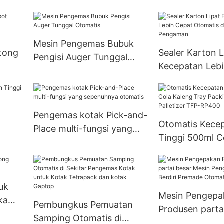
Mesin Pengemas Bubuk
tong
Sealer Karton L
Pengisi Auger Tunggal
Kecepatan Lebi
Otomatis
ur
Otomatis denga
g FFS
Pengaman
Pengemas kotak Pick-and-
Otomatis Kece
Place multi-fungsi yang
Tinggi 500ml C
cang
sepenuhnya otomatis
Tray Packing R
Palletizer TFP
uk
Mesin Pengepa
ka
Pembungkus Pemuatan
Produsen parta
Samping Otomatis di
Mesin Pengema