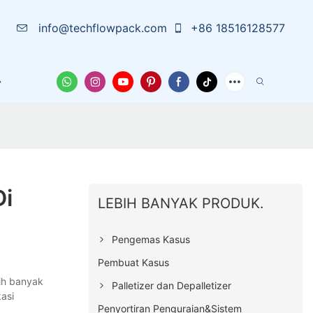
info@techflowpack.com
+86 18516128577
arutan
Tentang Kami
Wadah Pelindung
Berita
Di
LEBIH BANYAK PRODUK.
Pengemas Kasus
Pembuat Kasus
ih banyak
Palletizer dan Depalletizer
kasi
Penyortiran Penguraian&Sistem