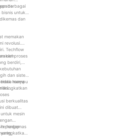
kepada
gan berbagai
bisnis untuk
 dikemas dan
pat memakan
 revolusi.
ri. Techflow
anakan proses
an oleh
g berdiri,
 kebutuhan
gih dan sistem
 tidak hanya
 Mereka mampu
 meningkatkan
liki
roses
i berkualitas
ni dibuat
 untuk mesin
dengan
k terhadap
esin pengemas
l yang
 meningkatkan