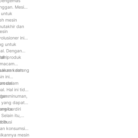
n pengemas
anggan. Mesin-
 untuk
eh mesin
mutakhir dan
esin
lusioner ini
ng untuk
al. Dengan
lah produk
diri
i macam
 ukuran dan
epakan kantong
n ini
nan dalam
proses
 Hal ini tidak
ggan.
 dan minuman,
n yang dapat
mereka.
ong berdiri
elain itu,
ebih
ribusi
kan konsumsi
alkannya mesin