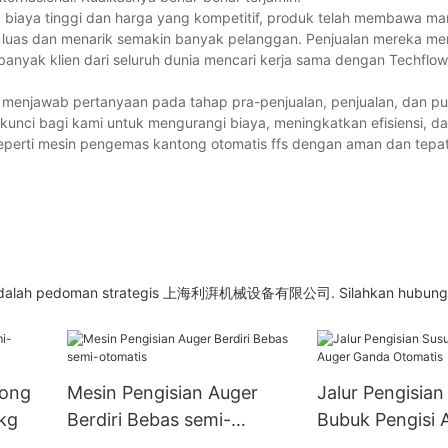
 biaya tinggi dan harga yang kompetitif, produk telah membawa ma
n luas dan menarik semakin banyak pelanggan. Penjualan mereka me
anyak klien dari seluruh dunia mencari kerja sama dengan Techflo
p menjawab pertanyaan pada tahap pra-penjualan, penjualan, dan purn
kunci bagi kami untuk mengurangi biaya, meningkatkan efisiensi, d
perti mesin pengemas kantong otomatis ffs dengan aman dan tepat
baik adalah pedoman strategis 上海利湃机械设备有限公司. Silahkan hubung
tong
Mesin Pengisian Auger
Jalur Pengisian
kg
Berdiri Bebas semi-
Bubuk Pengisi 
otomatis
Ganda Otomati