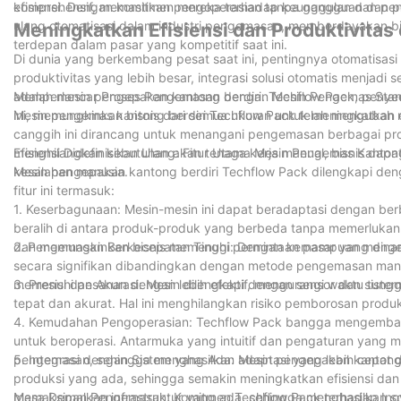
komprehensif, memastikan pengoperasian tanpa gangguan dan pe
efisiensi. Dengan komitmen mereka terhadap keunggulan dan pen
ulang otomatisasi dalam industri pengemasan, memberdayakan b
Meningkatkan Efisiensi dan Produktivitas
terdepan dalam pasar yang kompetitif saat ini.
Di dunia yang berkembang pesat saat ini, pentingnya otomatisasi 
produktivitas yang lebih besar, integrasi solusi otomatis menjadi
adalah mesin pengepakan kantong berdiri. Techflow Pack, penye
Memperlancar Proses Pengemasan dengan Mesin Pengemas Stan
ini, memungkinkan bisnis dari semua ukuran untuk meningkatkan e
Mesin pengemas kantong berdiri Techflow Pack telah mengubah 
canggih ini dirancang untuk menangani pengemasan berbagai pro
menghilangkan kebutuhan akan tenaga kerja manual, bisnis dapat
Efisiensi Didefinisikan Ulang: Fitur Utama Mesin Pengemas Kanton
kesalahan manusia.
Mesin pengepakan kantong berdiri Techflow Pack dilengkapi denga
fitur ini termasuk:
1. Keserbagunaan: Mesin-mesin ini dapat beradaptasi dengan ber
beralih di antara produk-produk yang berbeda tanpa memerlukan
dan memungkinkan bisnis memenuhi permintaan pasar yang dina
2. Pengemasan Berkecepatan Tinggi: Dengan kemampuan mengema
secara signifikan dibandingkan dengan metode pengemasan manua
memenuhi pesanan dengan lebih efektif, mengurangi waktu tung
3. Presisi dan Akurasi: Mesin dilengkapi dengan sensor dan sist
tepat dan akurat. Hal ini menghilangkan risiko pemborosan prod
4. Kemudahan Pengoperasian: Techflow Pack bangga mengemban
untuk beroperasi. Antarmuka yang intuitif dan pengaturan yan
pengemasan, sehingga menghasilkan adaptasi yang lebih cepat da
5. Integrasi dengan Sistem yang Ada: Mesin pengepakan kantong b
produksi yang ada, sehingga semakin meningkatkan efisiensi dan
memaksimalkan infrastruktur yang ada, sehingga menghasilkan so
Masa Depan Pengemasan: Komitmen Techflow Pack terhadap Ino