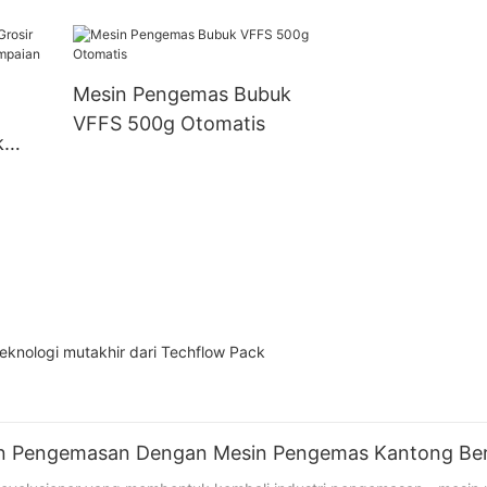
Sekitar Pengemas Kotak
Tas Berdiri Pr
untuk Kotak Tetrapack
Otomatis
dan kotak Gaptop
Mesin Pengemas Bubuk
VFFS 500g Otomatis
k
knologi mutakhir dari Techflow Pack
kan Pengemasan Dengan Mesin Pengemas Kantong Ber