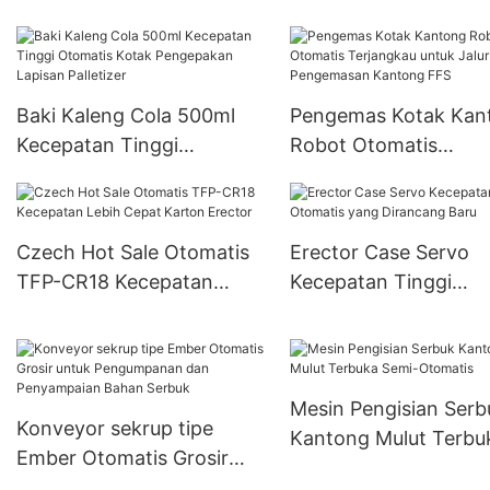
otomatis untuk Kemasan
Karton Kaleng Bir 330ml-
500ml
Baki Kaleng Cola 500ml
Pengemas Kotak Kan
Kecepatan Tinggi
Robot Otomatis
Otomatis Kotak
Terjangkau untuk Jal
Pengepakan Lapisan
Pengemasan Kanton
Palletizer
Czech Hot Sale Otomatis
Erector Case Servo
TFP-CR18 Kecepatan
Kecepatan Tinggi
Lebih Cepat Karton
Otomatis yang Diran
Erector
Baru
Mesin Pengisian Serb
Konveyor sekrup tipe
Kantong Mulut Terbu
Ember Otomatis Grosir
Semi-Otomatis
untuk Pengumpanan dan