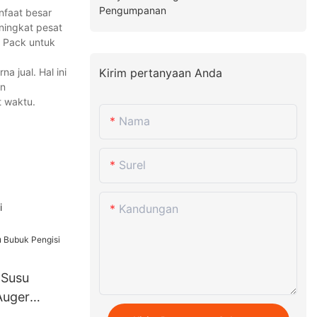
Pengumpanan
nfaat besar
ningkat pesat
w Pack untuk
a jual. Hal ini
Kirim pertanyaan Anda
an
 waktu.
Nama
Surel
i
Kandungan
 Susu
Auger
s