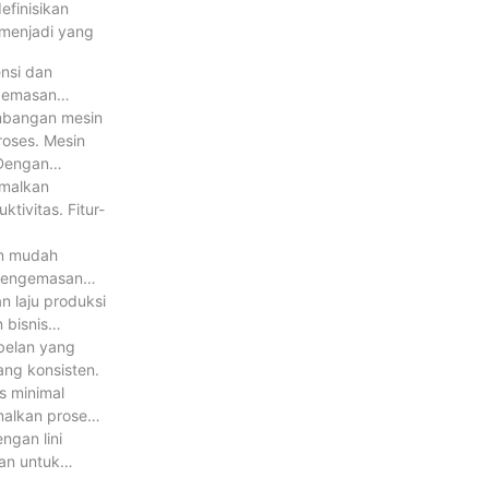
finisikan
 menjadi yang
ensi dan
ngemasan
embangan mesin
oses. Mesin
 Dengan
imalkan
tivitas. Fitur-
an mudah
 pengemasan
 laju produksi
 bisnis
abelan yang
ang konsisten.
 minimal
malkan proses
ngan lini
an untuk