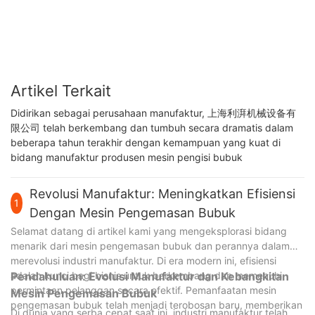
Artikel Terkait
Didirikan sebagai perusahaan manufaktur, 上海利湃机械设备有
限公司 telah berkembang dan tumbuh secara dramatis dalam
beberapa tahun terakhir dengan kemampuan yang kuat di
bidang manufaktur produsen mesin pengisi bubuk
Revolusi Manufaktur: Meningkatkan Efisiensi
1
Dengan Mesin Pengemasan Bubuk
Selamat datang di artikel kami yang mengeksplorasi bidang
menarik dari mesin pengemasan bubuk dan perannya dalam
merevolusi industri manufaktur. Di era modern ini, efisiensi
adalah kunci bagi bisnis untuk berkembang dan memenuhi
Pendahuluan: Evolusi Manufaktur dan Kebangkitan
permintaan pelanggan secara efektif. Pemanfaatan mesin
Mesin Pengemasan Bubuk
pengemasan bubuk telah menjadi terobosan baru, memberikan
Di dunia yang serba cepat saat ini, industri manufaktur telah