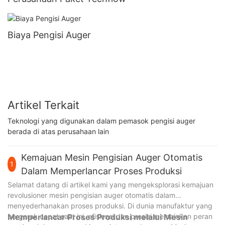
Biaya Pengisi Auger
Artikel Terkait
Teknologi yang digunakan dalam pemasok pengisi auger
berada di atas perusahaan lain
Kemajuan Mesin Pengisian Auger Otomatis
1
Dalam Memperlancar Proses Produksi
Selamat datang di artikel kami yang mengeksplorasi kemajuan
revolusioner mesin pengisian auger otomatis dalam
menyederhanakan proses produksi. Di dunia manufaktur yang
bergerak cepat saat ini, efisiensi dan presisi memainkan peran
Memperlancar Proses Produksi melalui Mesin