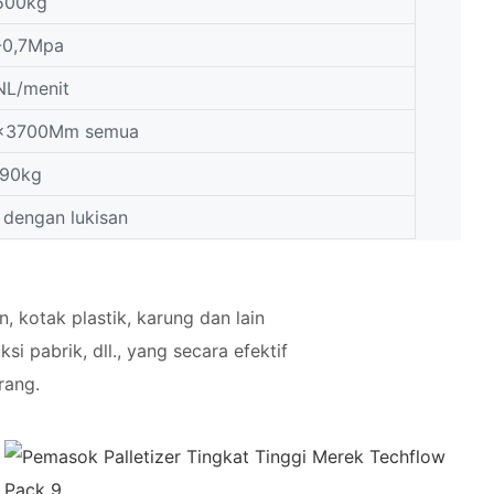
500kg
-0,7Mpa
NL/menit
x3700Mm semua
190kg
 dengan lukisan
, kotak plastik, karung dan lain
 pabrik, dll., yang secara efektif
rang.