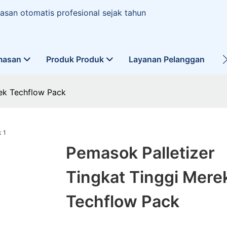
san otomatis profesional sejak tahun
masan
Produk Produk
Layanan Pelanggan
L
rek Techflow Pack
Pemasok Palletizer
Tingkat Tinggi Mere
Techflow Pack