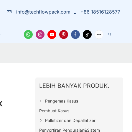
info@techflowpack.com
+86 18516128577
arutan
Tentang Kami
Wadah Pelindung
Berita
LEBIH BANYAK PRODUK.
k
Pengemas Kasus
Pembuat Kasus
Palletizer dan Depalletizer
Penyortiran Penguraian&Sistem