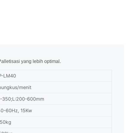
etisasi yang lebih optimal.
P-LM40
bungkus/menit
00-350;L:200-600mm
50-60Hz, 15Kw
150kg