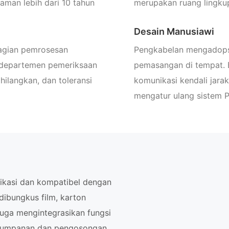
aman lebih dari 10 tahun
merupakan ruang lingkup
Desain Manusiawi
bagian pemrosesan
Pengkabelan mengadops
h departemen pemeriksaan
pemasangan di tempat. 
hilangkan, dan toleransi
komunikasi kendali jar
mengatur ulang sistem P
likasi dan kompatibel dengan
dibungkus film, karton
 juga mengintegrasikan fungsi
gumpanan dan pengosongan