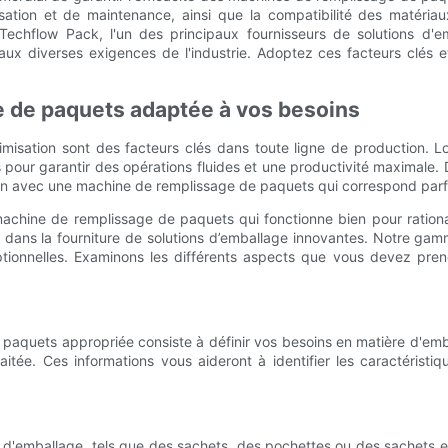
ilisation et de maintenance, ainsi que la compatibilité des matériau
ité. Techflow Pack, l'un des principaux fournisseurs de solution
 diverses exigences de l'industrie. Adoptez ces facteurs clés et 
e de paquets adaptée à vos besoins
optimisation sont des facteurs clés dans toute ligne de production. 
s pour garantir des opérations fluides et une productivité maximale.
ion avec une machine de remplissage de paquets qui correspond par
chine de remplissage de paquets qui fonctionne bien pour rational
 dans la fourniture de solutions d’emballage innovantes. Notre g
ptionnelles. Examinons les différents aspects que vous devez pre
 paquets appropriée consiste à définir vos besoins en matière d'emb
aitée. Ces informations vous aideront à identifier les caractérist
x d'emballage, tels que des sachets, des pochettes ou des sachets e