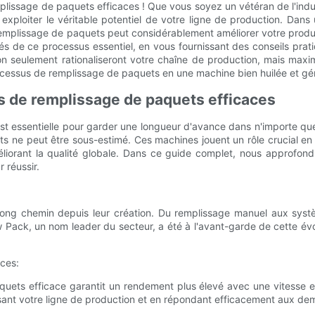
issage de paquets efficaces ! Que vous soyez un vétéran de l'indust
exploiter le véritable potentiel de votre ligne de production. Dans
plissage de paquets peut considérablement améliorer votre producti
s de ce processus essentiel, en vous fournissant des conseils prati
seulement rationaliseront votre chaîne de production, mais maximi
ocessus de remplissage de paquets en une machine bien huilée et gén
 de remplissage de paquets efficaces
 est essentielle pour garder une longueur d'avance dans n'importe que
s ne peut être sous-estimé. Ces machines jouent un rôle crucial en
méliorant la qualité globale. Dans ce guide complet, nous approfo
 réussir.
ng chemin depuis leur création. Du remplissage manuel aux systèm
ow Pack, un nom leader du secteur, a été à l'avant-garde de cette évo
ces:
uets efficace garantit un rendement plus élevé avec une vitesse et
isant votre ligne de production et en répondant efficacement aux d