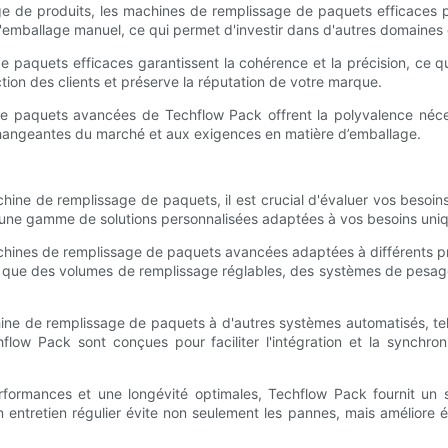
age de produits, les machines de remplissage de paquets efficaces
l'emballage manuel, ce qui permet d'investir dans d'autres domaines 
e paquets efficaces garantissent la cohérence et la précision, ce 
ction des clients et préserve la réputation de votre marque.
 de paquets avancées de Techflow Pack offrent la polyvalence néces
hangeantes du marché et aux exigences en matière d’emballage.
chine de remplissage de paquets, il est crucial d'évaluer vos besoin
 une gamme de solutions personnalisées adaptées à vos besoins uni
ines de remplissage de paquets avancées adaptées à différents produi
s que des volumes de remplissage réglables, des systèmes de pesage p
machine de remplissage de paquets à d'autres systèmes automatisés, t
low Pack sont conçues pour faciliter l'intégration et la synchron
performances et une longévité optimales, Techflow Pack fournit u
 entretien régulier évite non seulement les pannes, mais améliore 