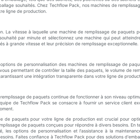
allage souhaités. Chez Techflow Pack, nos machines de remplissage
re ligne de production.
ion. La vitesse à laquelle une machine de remplissage de paquets p
t souhaité par minute et sélectionnez une machine qui peut atteind
 à grande vitesse et leur précision de remplissage exceptionnelle.
 options de personnalisation des machines de remplissage de paqu
ous permettant de contrôler la taille des paquets, le volume de rem
rantissant une intégration transparente dans votre ligne de product
e remplissage de paquets continue de fonctionner à son niveau optima
'équipe de Techflow Pack se consacre à fournir un service client e
moment.
 de paquets pour votre ligne de production est crucial pour optimis
lissage de paquets conçues pour répondre à divers besoins. En ten
acité, les options de personnalisation et l'assistance à la mainte
soins. Faites confiance à Techflow Pack pour des solutions d'emball