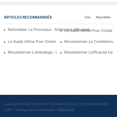
ARTICLES RECOMMANDÉS
Cas
Nouvelles
Rationaliser Le Processus : Atteindre L'efficacité Avec Les Ma
Le Guide Ultime Pour Choisir 
Le Guide Ultime Pour Choisir Une Entreprise D’équipement De R
Révolutionner Le Conditionnem
Révolutionner L'emballage : La Machine D'emballage De Sache
Révolutionner L'efficacité De
Copyright © 2026 TECHFLOW PACKAGING SOLUTIONS ENGINEERING
CORP.
|
Politique de confidentialité
Plan du site