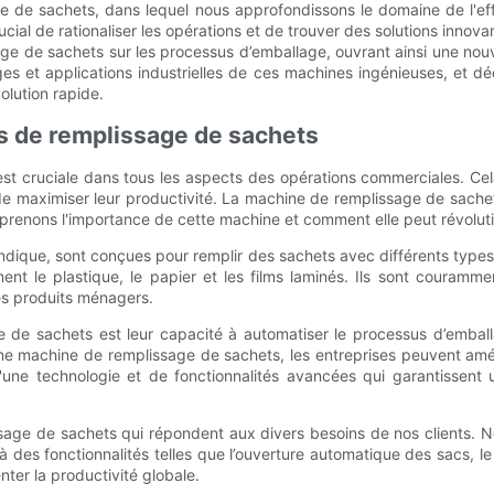
 de sachets, dans lequel nous approfondissons le domaine de l'effic
ucial de rationaliser les opérations et de trouver des solutions inno
e de sachets sur les processus d’emballage, ouvrant ainsi une nouvel
ages et applications industrielles de ces machines ingénieuses, et 
lution rapide.
 de remplissage de sachets
 est cruciale dans tous les aspects des opérations commerciales. Cel
t de maximiser leur productivité. La machine de remplissage de sache
prenons l'importance de cette machine et comment elle peut révolutio
dique, sont conçues pour remplir des sachets avec différents types
le plastique, le papier et les films laminés. Ils sont couramment 
es produits ménagers.
 de sachets est leur capacité à automatiser le processus d’embal
ne machine de remplissage de sachets, les entreprises peuvent amél
ne technologie et de fonctionnalités avancées qui garantissent u
e de sachets qui répondent aux divers besoins de nos clients. No
 des fonctionnalités telles que l’ouverture automatique des sacs, l
ter la productivité globale.