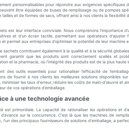
ement personnalisables pour répondre aux exigences spécifiques de
peuvent être équipées de buses de remplissage ou de pompes spécia
lles et de formes de sacs, offrant ainsi à nos clients la flexibili
ts est leur interface conviviale. Nous comprenons l’importance d’
ves et d'un écran tactile, permettant aux opérateurs d'ajuster fa
 et permet aux entreprises d’optimiser le potentiel de leur machine
de sachets contribuent également à la qualité et à la sécurité globa
t garantir que les produits sont correctement scellés et protég
tation et la pharmacie, où l’intégrité des produits est de la plus haute
 des outils essentiels pour rationaliser l’efficacité de l’embal
ns de fournir à nos clients les meilleures solutions disponibles s
minimiser les taux d'erreur, réduire les coûts de main-d'œuvre et am
eur de vos opérations d’emballage.
grâce à une technologie avancée
té est primordiale. La capacité de rationaliser les opérations et d’
’avance sur la concurrence. C'est là que les machines de remplissa
, l'un des principaux fournisseurs de solutions d'emballage, a perfec