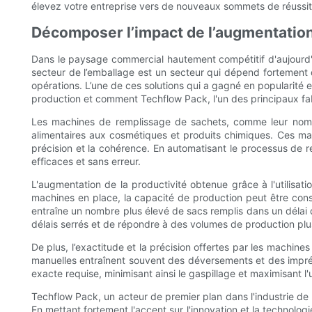
élevez votre entreprise vers de nouveaux sommets de réussit
Décomposer l’impact de l’augmentation 
Dans le paysage commercial hautement compétitif d'aujourd'hui
secteur de l’emballage est un secteur qui dépend fortement d
opérations. L’une de ces solutions qui a gagné en popularité e
production et comment Techflow Pack, l'un des principaux fab
Les machines de remplissage de sachets, comme leur nom l
alimentaires aux cosmétiques et produits chimiques. Ces mac
précision et la cohérence. En automatisant le processus de r
efficaces et sans erreur.
L'augmentation de la productivité obtenue grâce à l'utilisa
machines en place, la capacité de production peut être con
entraîne un nombre plus élevé de sacs remplis dans un délai
délais serrés et de répondre à des volumes de production plu
De plus, l’exactitude et la précision offertes par les machi
manuelles entraînent souvent des déversements et des impréc
exacte requise, minimisant ainsi le gaspillage et maximisant l'
Techflow Pack, un acteur de premier plan dans l'industrie de 
En mettant fortement l'accent sur l'innovation et la technolo