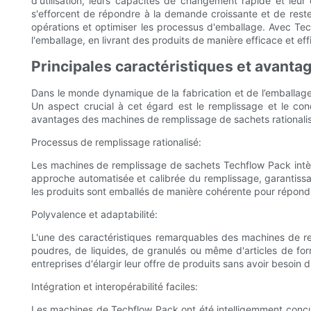
d'utilisation, leurs capacités de changement rapide et leur 
s'efforcent de répondre à la demande croissante et de reste
opérations et optimiser les processus d'emballage. Avec T
l'emballage, en livrant des produits de manière efficace et eff
Principales caractéristiques et avant
Dans le monde dynamique de la fabrication et de l’emballage
Un aspect crucial à cet égard est le remplissage et le con
avantages des machines de remplissage de sachets rationalisé
Processus de remplissage rationalisé:
Les machines de remplissage de sachets Techflow Pack intèg
approche automatisée et calibrée du remplissage, garantissa
les produits sont emballés de manière cohérente pour répon
Polyvalence et adaptabilité:
L'une des caractéristiques remarquables des machines de re
poudres, de liquides, de granulés ou même d'articles de for
entreprises d'élargir leur offre de produits sans avoir besoin
Intégration et interopérabilité faciles:
Les machines de Techflow Pack ont ​​été intelligemment conçue