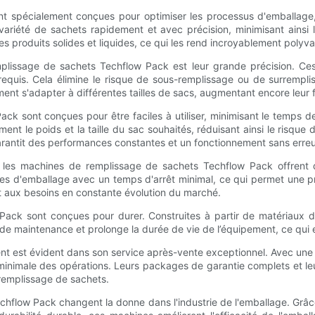
spécialement conçues pour optimiser les processus d'emballage, o
ariété de sachets rapidement et avec précision, minimisant ainsi l
s produits solides et liquides, ce qui les rend incroyablement polyva
emplissage de sachets Techflow Pack est leur grande précision. C
quis. Cela élimine le risque de sous-remplissage ou de surremplissa
t s'adapter à différentes tailles de sacs, augmentant encore leur flex
k sont conçues pour être faciles à utiliser, minimisant le temps d
ement le poids et la taille du sac souhaités, réduisant ainsi le risq
antit des performances constantes et un fonctionnement sans erreur,
e, les machines de remplissage de sachets Techflow Pack offrent
illes d'emballage avec un temps d'arrêt minimal, ce qui permet une
 aux besoins en constante évolution du marché.
ack sont conçues pour durer. Construites à partir de matériaux de
ins de maintenance et prolonge la durée de vie de l’équipement, ce qu
nt est évident dans son service après-vente exceptionnel. Avec une é
 minimale des opérations. Leurs packages de garantie complets et l
e remplissage de sachets.
flow Pack changent la donne dans l'industrie de l'emballage. Grâce à