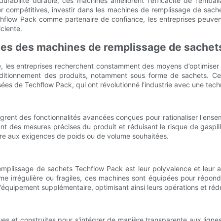
durabilité durable, ces machines améliorent l'efficacité de l'emba
r compétitives, investir dans les machines de remplissage de sachet
echflow Pack comme partenaire de confiance, les entreprises peuv
iciente.
ages des machines de remplissage de sachets
, les entreprises recherchent constamment des moyens d’optimiser l
ditionnement des produits, notamment sous forme de sachets. Cet 
es de Techflow Pack, qui ont révolutionné l'industrie avec une tech
rent des fonctionnalités avancées conçues pour rationaliser l'ens
nt des mesures précises du produit et réduisant le risque de gaspil
dre aux exigences de poids ou de volume souhaitées.
mplissage de sachets Techflow Pack est leur polyvalence et leur ad
me irrégulière ou fragiles, ces machines sont équipées pour répondr
 d'équipement supplémentaire, optimisant ainsi leurs opérations et rédu
s et construites pour s'intégrer de manière transparente aux lignes 