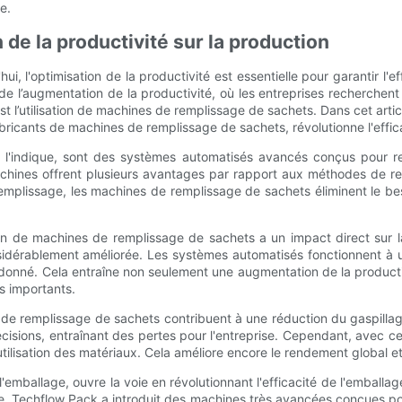
e.
de la productivité sur la production
, l'optimisation de la productivité est essentielle pour garantir l'e
e l’augmentation de la productivité, où les entreprises recherchent
st l’utilisation de machines de remplissage de sachets. Dans cet arti
ricants de machines de remplissage de sachets, révolutionne l'effica
'indique, sont des systèmes automatisés avancés conçus pour remp
hines offrent plusieurs avantages par rapport aux méthodes de rem
emplissage, les machines de remplissage de sachets éliminent le bes
tion de machines de remplissage de sachets a un impact direct sur 
sidérablement améliorée. Les systèmes automatisés fonctionnent à u
 donné. Cela entraîne non seulement une augmentation de la produc
s importants.
nes de remplissage de sachets contribuent à une réduction du gaspil
isions, entraînant des pertes pour l'entreprise. Cependant, avec c
utilisation des matériaux. Cela améliore encore le rendement global et 
l'emballage, ouvre la voie en révolutionnant l'efficacité de l'embal
gie, Techflow Pack a introduit des machines très avancées conçues p