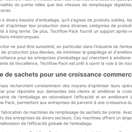
nnalités de pointe telles que des vitesses de remplissage réglabl
caces.
 divers besoins d'emballage, qu'il s'agisse de produits solides, l
s et d'optimiser leur production dans diverses catégories de produ
ilité à long terme. De plus, Techflow Pack fournit un support aprè
tions ininterrompues.
uction ne peut être surestimé, en particulier dans l’industrie de l’e
e production plus élevées, de minimiser le gaspillage et d'améliore
nfiance pour les entreprises d'emballage qui cherchent à améliorer
nte de l’excellence, Techflow Pack est prêt à ouvrir la voie à de nou
ge de sachets pour une croissance commerc
prises recherchent constamment des moyens d'optimiser leurs opér
rucial pour répondre aux demandes des clients et améliorer la croi
strie de l'emballage en rationalisant l'efficacité et en amélioran
low Pack, permettent aux entreprises de parvenir à une croissance du
abrication de machines de remplissage de sachets de pointe. Avec de
des entreprises de divers secteurs. Ces machines offrent un large 
mélioration de l'efficacité globale de l'emballage.