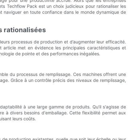
llage pour une productivité accrue. Alors que les entreprises
s Techflow Pack est un choix judicieux pour rationaliser les
ent naviguer en toute confiance dans le monde dynamique de
 rationalisées
eurs processus de production et d’augmenter leur efficacité.
article met en évidence les principales caractéristiques et
nologie de pointe et des performances inégalées.
emble du processus de remplissage. Ces machines offrent une
lage. Grâce à un contrôle précis des niveaux de remplissage,
aptabilité à une large gamme de produits. Qu'il s'agisse de
e à divers besoins d'emballage. Cette flexibilité permet aux
isant leurs coûts.
de production existantes, quelle que soit leur échelle ou leur