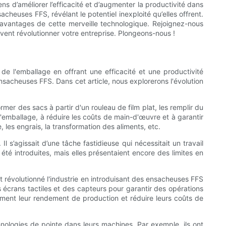
s d’améliorer l’efficacité et d’augmenter la productivité dans
heuses FFS, révélant le potentiel inexploité qu’elles offrent.
x avantages de cette merveille technologique. Rejoignez-nous
nt révolutionner votre entreprise. Plongeons-nous !
e l'emballage en offrant une efficacité et une productivité
nsacheuses FFS. Dans cet article, nous explorerons l'évolution
r des sacs à partir d'un rouleau de film plat, les remplir du
d'emballage, à réduire les coûts de main-d'œuvre et à garantir
, les engrais, la transformation des aliments, etc.
s’agissait d’une tâche fastidieuse qui nécessitait un travail
té introduites, mais elles présentaient encore des limites en
 révolutionné l'industrie en introduisant des ensacheuses FFS
crans tactiles et des capteurs pour garantir des opérations
ment leur rendement de production et réduire leurs coûts de
ologies de pointe dans leurs machines. Par exemple, ils ont