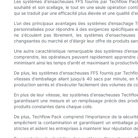
Les systèmes d'ensacheuses FFS fournis par Techflow Pack 
souhaité et son scellage, le tout en une seule opération co
qui se traduit par une efficacité plus élevée et une qualité d
L’un des principaux avantages des systèmes d’ensachage Te
personnalisées pour répondre à des exigences spécifiques en
ne s'écoulent pas librement, les systèmes d'ensacheuses
changeantes du marché et d'élargir leur offre de produits sans
Une autre caractéristique remarquable des systèmes d’ensac
comprendre, les opérateurs peuvent rapidement apprendre à u
minimisant ainsi les temps d’arrêt et maximisant la productivit
De plus, les systèmes d'ensacheuses FFS fournis par Techfl
vitesses d'emballage allant jusqu'à 40 sacs par minute, en 
production serrés et d’exécuter facilement des volumes de 
En plus de leur vitesse, les systèmes d'ensacheuses Techf
garantissant une mesure et un remplissage précis des produi
produits constantes dans chaque colis.
De plus, Techflow Pack comprend l'importance de la sécurité
empêchent la contamination et garantissent un emballage p
strictes et aident les entreprises à maintenir leur réputation