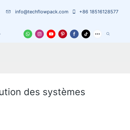
info@techflowpack.com
+86 18516128577
La Solution
À Propos De Nous
Cas
Nouvelles
volution des systèmes