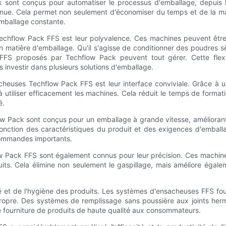
sont conçus pour automatiser le processus d'emballage, depuis l
ntinue. Cela permet non seulement d'économiser du temps et de la m
'emballage constante.
chflow Pack FFS est leur polyvalence. Ces machines peuvent être f
 matière d'emballage. Qu'il s'agisse de conditionner des poudres 
 FFS proposés par Techflow Pack peuvent tout gérer. Cette flex
 investir dans plusieurs solutions d'emballage.
heuses Techflow Pack FFS est leur interface conviviale. Grâce à un
tiliser efficacement les machines. Cela réduit le temps de format
é.
ow Pack sont conçus pour un emballage à grande vitesse, améliorant
fonction des caractéristiques du produit et des exigences d'embal
commandes importants.
low Pack FFS sont également connus pour leur précision. Ces machi
ts. Cela élimine non seulement le gaspillage, mais améliore égaleme
 et de l'hygiène des produits. Les systèmes d'ensacheuses FFS fourn
ropre. Des systèmes de remplissage sans poussière aux joints herm
 de fourniture de produits de haute qualité aux consommateurs.