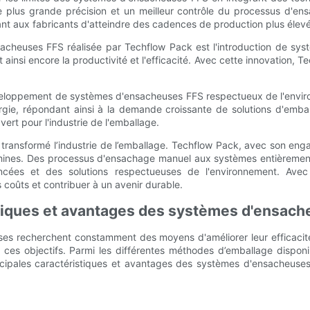
lus grande précision et un meilleur contrôle du processus d'ensac
nt aux fabricants d'atteindre des cadences de production plus élevé
sacheuses FFS réalisée par Techflow Pack est l'introduction de s
 ainsi encore la productivité et l'efficacité. Avec cette innovation
éveloppement de systèmes d'ensacheuses FFS respectueux de l'envir
ie, répondant ainsi à la demande croissante de solutions d'emba
ert pour l'industrie de l'emballage.
transformé l’industrie de l’emballage. Techflow Pack, avec son enga
 machines. Des processus d'ensachage manuel aux systèmes entièreme
vancées et des solutions respectueuses de l'environnement. Ave
coûts et contribuer à un avenir durable.
stiques et avantages des systèmes d'ensac
ises recherchent constamment des moyens d'améliorer leur efficacité 
 de ces objectifs. Parmi les différentes méthodes d’emballage dis
incipales caractéristiques et avantages des systèmes d'ensacheuse