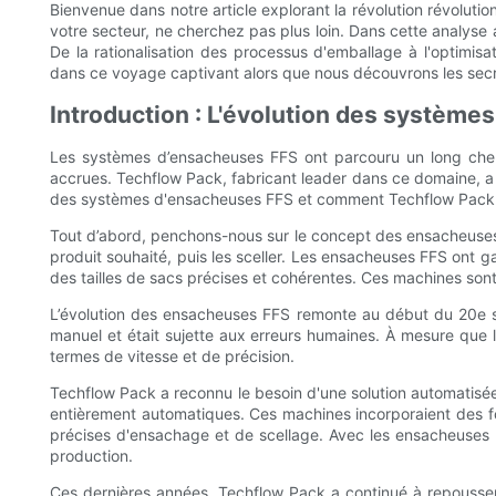
Bienvenue dans notre article explorant la révolution révoluti
votre secteur, ne cherchez pas plus loin. Dans cette analyse 
De la rationalisation des processus d'emballage à l'optimis
dans ce voyage captivant alors que nous découvrons les sec
Introduction : L'évolution des systèm
Les systèmes d’ensacheuses FFS ont parcouru un long chemin
accrues. Techflow Pack, fabricant leader dans ce domaine, a j
des systèmes d'ensacheuses FFS et comment Techflow Pack 
Tout d’abord, penchons-nous sur le concept des ensacheuses F
produit souhaité, puis les sceller. Les ensacheuses FFS ont g
des tailles de sacs précises et cohérentes. Ces machines sont l
L’évolution des ensacheuses FFS remonte au début du 20e sièc
manuel et était sujette aux erreurs humaines. À mesure que l
termes de vitesse et de précision.
Techflow Pack a reconnu le besoin d'une solution automatisée
entièrement automatiques. Ces machines incorporaient des f
précises d'ensachage et de scellage. Avec les ensacheuses 
production.
Ces dernières années, Techflow Pack a continué à repousser