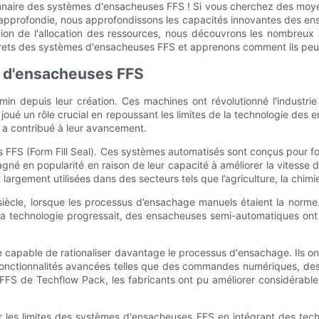
onnaire des systèmes d'ensacheuses FFS ! Si vous cherchez des moyen
approfondie, nous approfondissons les capacités innovantes des ensac
ation de l'allocation des ressources, nous découvrons les nombreu
rets des systèmes d'ensacheuses FFS et apprenons comment ils peuve
es d'ensacheuses FFS
 depuis leur création. Ces machines ont révolutionné l'industrie d
oué un rôle crucial en repoussant les limites de la technologie des e
a contribué à leur avancement.
FS (Form Fill Seal). Ces systèmes automatisés sont conçus pour forme
agné en popularité en raison de leur capacité à améliorer la vitesse 
argement utilisées dans des secteurs tels que l’agriculture, la chimie
le, lorsque les processus d’ensachage manuels étaient la norme. Il 
a technologie progressait, des ensacheuses semi-automatiques ont é
 capable de rationaliser davantage le processus d'ensachage. Ils ont
onctionnalités avancées telles que des commandes numériques, des é
FFS de Techflow Pack, les fabricants ont pu améliorer considérable
 les limites des systèmes d'ensacheuses FFS en intégrant des techn