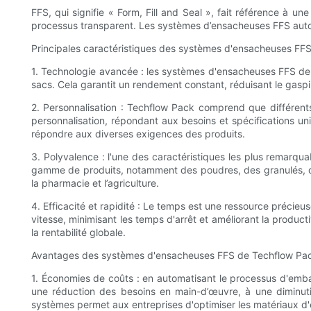
FFS, qui signifie « Form, Fill and Seal », fait référence à u
processus transparent. Les systèmes d’ensacheuses FFS automa
Principales caractéristiques des systèmes d'ensacheuses FF
1. Technologie avancée : les systèmes d'ensacheuses FFS de 
sacs. Cela garantit un rendement constant, réduisant le gaspill
2. Personnalisation : Techflow Pack comprend que différent
personnalisation, répondant aux besoins et spécifications un
répondre aux diverses exigences des produits.
3. Polyvalence : l'une des caractéristiques les plus remar
gamme de produits, notamment des poudres, des granulés, des li
la pharmacie et l’agriculture.
4. Efficacité et rapidité : Le temps est une ressource précie
vitesse, minimisant les temps d'arrêt et améliorant la produ
la rentabilité globale.
Avantages des systèmes d'ensacheuses FFS de Techflow Pa
1. Économies de coûts : en automatisant le processus d'emba
une réduction des besoins en main-d’œuvre, à une diminuti
systèmes permet aux entreprises d'optimiser les matériaux d