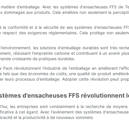
en matière d’emballage. Avec les systèmes d'ensacheuses FFS de T
 les dommages aux produits. Cela améliore non seulement la percepti
é à la conformité et à la sécurité de ses systèmes d'ensacheuses 
 le respect des exigences réglementaires. Cela protège non seulemen
 l'environnement, les solutions d'emballage durables sont très re
ent, réduisant l'empreinte carbone et contribuant à un avenir plus ve
emande croissante de pratiques durables.
ack révolutionnent l'industrie de l'emballage en améliorant l'effi
tels que des économies de coûts, une qualité de produit améliorée
iser leurs processus d'emballage. Adopter cette révolution peut pr
systèmes d’ensacheuses FFS révolutionnent 
'hui, les entreprises sont constamment à la recherche de moyens d'a
gnificative à cet égard. Avec l'avènement des systèmes d'ensacheuse
fficacité et la productivité à de nouveaux sommets.