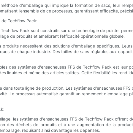
ne méthode d'emballage qui implique la formation de sacs, leur remp
tisent l’ensemble de ce processus, garantissant efficacité, précisio
S de Techflow Pack:
Techflow Pack sont construits sur une technologie de pointe, permet
age de produits et améliorant l’efficacité opérationnelle globale.
s produits nécessitent des solutions d'emballage spécifiques. Leu
iques de chaque industrie. Des tailles de sacs réglables aux capac
quables des systèmes d'ensacheuses FFS de Techflow Pack est leur p
quides et même des articles solides. Cette flexibilité les rend idéal
use dans toute ligne de production. Les systèmes d'ensacheuses FFS 
ctivité. Le processus automatisé garantit un rendement d'emballage 
ck:
llage, les systèmes d'ensacheuses FFS de Techflow Pack offrent des
on des déchets de produits et à une augmentation de la producti
'emballage, réduisant ainsi davantage les dépenses.