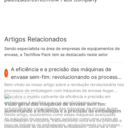
Artigos Relacionados
Sendo especialista na área de empresas de equipamentos de
envase, a Techflow Pack tem se destacado neste setor
A eficiência e a precisão das máquinas de
1
envase sem-fim: revolucionando os processos
de embalagem
Bem-vindo ao nosso artigo sobre a revolução revolucionária nos
processos de embalagem com máquinas de envase Auger.
Descubra o mundo cativante da eficiência e precisão em
embalagens à medida que nos aprofundamos nas
Visão geral das máquinas de envase sem fim:
extraordinárias capacidades das máquinas de envase Auger.
aumentando a eficiência e a precisão da embalagem
Neste artigo, exploramos como essas máquinas avançadas
As máquinas de envase Auger surgiram como uma virada de
remodelaram a indústria, trazendo uma nova era de precisão e
jogo na indústria de embalagens, revolucionando os processos
produtividade às operações de embalagem. Junte-se a nós