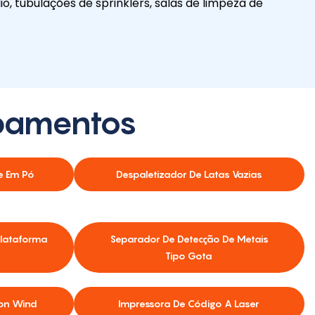
, tubulações de sprinklers, salas de limpeza de
ipamentos
e Em Pó
Despaletizador De Latas Vazias
Plataforma
Separador De Detecção De Metais
Tipo Gota
Ion Wind
Impressora De Código A Laser