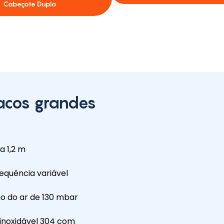
Cabeçote Duplo
sacos grandes
a 1,2 m
equência variável
ão do ar de 130 mbar
 inoxidável 304 com