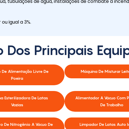
a, tubulações de água, instalações de combate a incêndio
ou igual a 3%.
o Dos Principais Equ
 De Alimentação Livre De
Máquina De Misturar Leit
Poeira
a Esterilizadora De Latas
Alimentador A Vácuo Com 
Vazias
De Trabalho
o De Nitrogênio A Vácuo De
Limpador De Latas Auto 