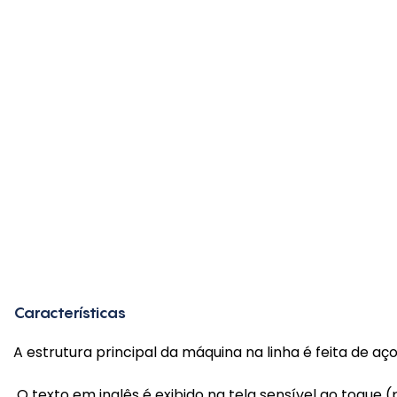
Características
A estrutura principal da máquina na linha é feita de aço
O texto em inglês é exibido na tela sensível ao toque (