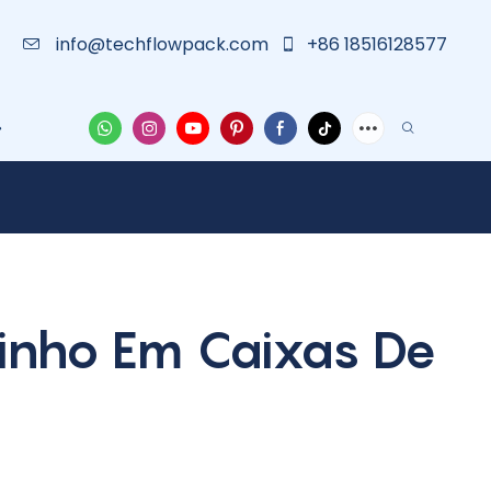
info@techflowpack.com
+86 18516128577
Capa
Notícias
Entre Em Contato Conosco
inho Em Caixas De