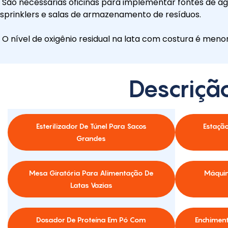
São necessárias oficinas para implementar fontes de águ
sprinklers e salas de armazenamento de resíduos.
O nível de oxigênio residual na lata com costura é menor 
Descriçã
Esterilizador De Túnel Para Sacos
Estação
Grandes
Mesa Giratória Para Alimentação De
Máquin
Latas Vazias
Dosador De Proteína Em Pó Com
Enchiment