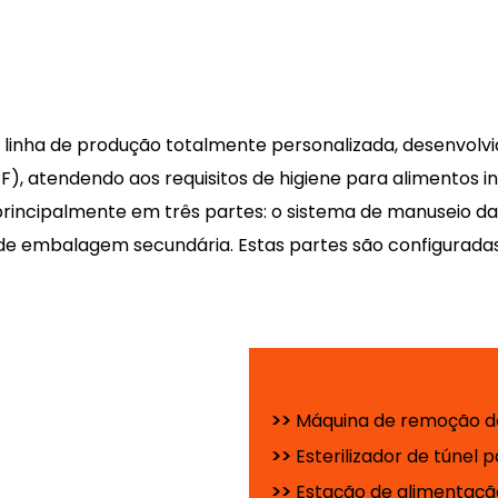
linha de produção totalmente personalizada, desenvol
), atendendo aos requisitos de higiene para alimentos in
 principalmente em três partes: o sistema de manuseio 
 de embalagem secundária. Estas partes são configurada
>>
Máquina de remoção d
>>
Esterilizador de túnel
>>
Estação de alimentação