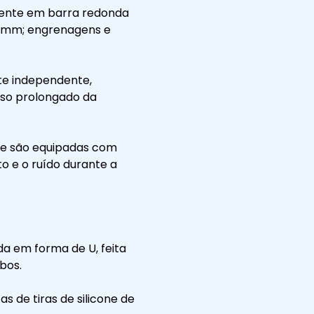
rente em barra redonda
10 mm; engrenagens e
rte independente,
so prolongado da
te são equipadas com
to e o ruído durante a
da em forma de U, feita
bos.
s de tiras de silicone de