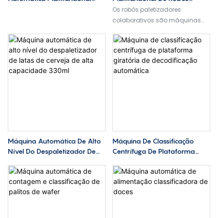
Delta Robot Case
Colaborativos Com IA
Os robôs paletizadores
colaborativos são máquinas
paletizadoras de robôs
inteligentes que trabalham em
estreita colaboração com a
equipe humana para melhorar
a produtividade e se adaptar
com flexibilidade a diferentes
tarefas. Equipados com
segurança com sensores, eles
podem aprender e sentir o
ambiente de forma autônoma.
Amplamente utilizado em linhas
Máquina Automática De Alto
Máquina De Classificação
de produção de embalagens
Nível Do Despaletizador De
Centrífuga De Plataforma
cartonadas, farmacêuticas,
Latas De Cerveja De Alta
Giratória De Decodificação
alimentícias e muitas outras
Capacidade 330ml
Automática
indústrias. Melhorar
revolucionáriamente a
inteligência da linha de
produção e criar um ambiente