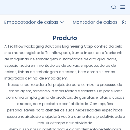
Empacotador de caixas
Montador de caixas
P
Produto
A Techflow Packaging Solutions Engineering Corp, conhecida pela
sua marca registrada Techflowpack, é uma importante fabricante
de máquinas de embalagem automáticas de alta qualidade,
especializada em montadoras de caixas, empacotadoras de
caixas, linhas de embalagem de caixas, bem como sistemas
integrados de final de embalagem.
Nossa encaixotadora foi projetada para otimizar o processo de
embalagem, tornando-o mais rápido e eficiente. Ela pode lidar
com uma ampla gama de produtos, de garrafas e latas a caixas
e sacos, com precisão e confiabilidade. Com opções
personalizáveis ​​para atender às suas necessidades específicas,
nossa encaixotadora ajudará você a aumentar a produtividade e
reduzir o tempo de inatividade.
Além disso, nossa paletizadora é o complemento perfeito para