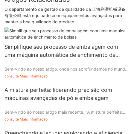
O departamento de gestão de qualidade da 上海利湃机械设备
有限公司 está equipado com equipamentos avançados para
manter a boa qualidade do produto
Simplifique seu processo de embalagem com
uma máquina automática de enchimento de
bolsas
Bem-vindo ao nosso artigo, onde nos aprofundamos no mundo
revolucionário da automação de embalagens. Se você está
consulte Mais informação
procurando maneiras de otimizar seu processo de embalagem
e aumentar a eficiência, temos a solução que você precisa - a
A mistura perfeita: liberando precisão com
Máquina Envasadora Automática de Bolsas. Neste artigo
máquinas avançadas de pó e embalagem
informativo, exploraremos como essa tecnologia inovadora
pode revolucionar suas operações de embalagem, permitindo
Bem-vindo ao nosso artigo mais recente, "A mistura perfeita:
agilizar seus processos e aumentar sua produtividade. Fique
liberando a precisão com máquinas avançadas de pó e
ligado para descobrir os inúmeros benefícios, economia de
consulte Mais informação
embalagem". Se você está intrigado com as tecnologias de
custos e qualidade aprimorada que a máquina envasadora
ponta que moldam a indústria de manufatura, este artigo é uma
automática de bolsas traz para a mesa. Vamos embarcar juntos
Preenchendo a lacuna: explorando a eficiência