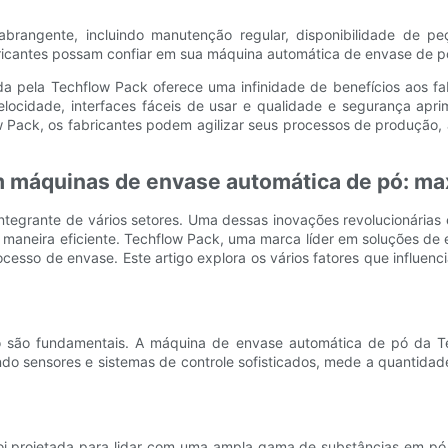
rangente, incluindo manutenção regular, disponibilidade de peç
bricantes possam confiar em sua máquina automática de envase de p
a pela Techflow Pack oferece uma infinidade de benefícios aos fa
elocidade, interfaces fáceis de usar e qualidade e segurança apri
w Pack, os fabricantes podem agilizar seus processos de produção,
 em máquinas de envase automática de pó: 
ntegrante de vários setores. Uma dessas inovações revolucionárias
 maneira eficiente. Techflow Pack, uma marca líder em soluções 
sso de envase. Este artigo explora os vários fatores que influenc
o são fundamentais. A máquina de envase automática de pó da Tec
ando sensores e sistemas de controle sofisticados, mede a quantida
 projetada para lidar com uma ampla gama de substâncias em pó, 