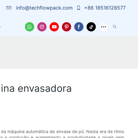
info@techflowpack.com
+86 18516128577
 Nós
Capa
Notícias
Entre Em Contato Conosc
uina envasadora
da máquina automática de envase de pó. Nesta era de ritmo
ndo a produção e aumentando a produtividade a níveis sem