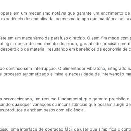
opera em um mecanismo notável que garante um enchimento de pó
 experiência descomplicada, ao mesmo tempo que mantém altas tax
ste em um mecanismo de parafuso giratório. O sem-fim mede com pr
tingir o peso de enchimento desejado, garantindo precisão em mil
esperdício de material, resultando em benefícios de economia de c
 contínuo sem interrupção. O alimentador vibratório, integrado n
e processo automatizado elimina a necessidade de intervenção ma
ia servoacionada, um recurso fundamental que garante precisão e
cando quaisquer variações ou inconsistências que possam surgir d
tes produtos e encham pesos com eficiência.
ui uma interface de operação fácil de usar que simplifica o cont