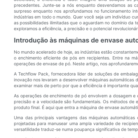
precedentes. Junte-se a nós enquanto desvendamos as ca
surpreso enquanto nos aprofundamos no funcionamento inter
indústrias em todo o mundo. Quer você seja um indivíduo cur
as possibilidades ilimitadas que o aguardam no domínio da
exploramos a eficiência, a precisão e o potencial revolucion
Introdução às máquinas de envase auto
No mundo acelerado de hoje, as indústrias estão constantem
o enchimento eficiente de pós em recipientes. Entre na 
operações de envase de pó. Neste artigo, nos aprofundaremo
A Techflow Pack, fornecedora líder de soluções de embala
inovação nos levaram a desenvolver máquinas automáticas d
examinar mais de perto por que a eficiência é importante q
As operações de enchimento de pó envolvem a dosagem e dist
precisão e a velocidade são fundamentais. Os métodos de 
produto final. É aqui que entra a máquina de envase automát
Uma das principais vantagens das máquinas automáticas 
projetadas para manusear uma ampla variedade de recipien
versatilidade traduz-se numa poupança significativa de tem