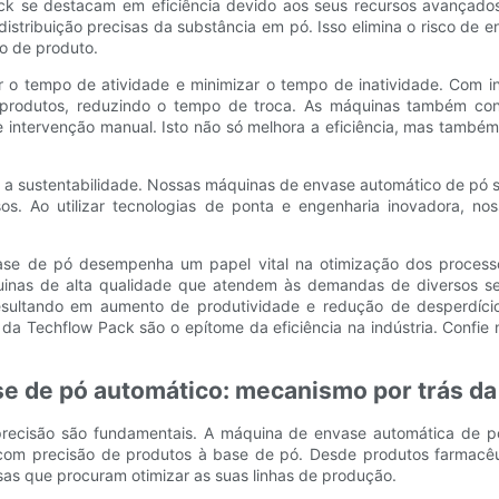
k se destacam em eficiência devido aos seus recursos avançados
tribuição precisas da substância em pó. Isso elimina o risco de en
o de produto.
o tempo de atividade e minimizar o tempo de inatividade. Com inte
 produtos, reduzindo o tempo de troca. As máquinas também co
intervenção manual. Isto não só melhora a eficiência, mas també
é a sustentabilidade. Nossas máquinas de envase automático de pó s
os. Ao utilizar tecnologias de ponta e engenharia inovadora, n
nvase de pó desempenha um papel vital na otimização dos proces
uinas de alta qualidade que atendem às demandas de diversos se
resultando em aumento de produtividade e redução de desperdício
da Techflow Pack são o epítome da eficiência na indústria. Confie
 de pó automático: mecanismo por trás da
precisão são fundamentais. A máquina de envase automática de pó
com precisão de produtos à base de pó. Desde produtos farmacêuti
as que procuram otimizar as suas linhas de produção.