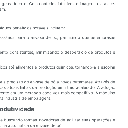
ens de erro. Com controles intuitivos e imagens claras, os
gem.
uns benefícios notáveis ​​incluem:
cessários para o envase de pó, permitindo que as empresas
nto consistentes, minimizando o desperdício de produtos e
os até alimentos e produtos químicos, tornando-a a escolha
e a precisão do envase de pó a novos patamares. Através de
as atuais linhas de produção em ritmo acelerado. A adoção
frente em um mercado cada vez mais competitivo. A máquina
na indústria de embalagens.
rodutividade
te buscando formas inovadoras de agilizar suas operações e
quina automática de envase de pó.