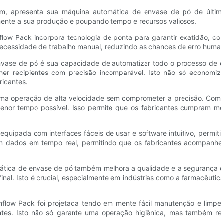
em, apresenta sua máquina automática de envase de pó de últim
mente a sua produção e poupando tempo e recursos valiosos.
ow Pack incorpora tecnologia de ponta para garantir exatidão, co
ecessidade de trabalho manual, reduzindo as chances de erro human
ase de pó é sua capacidade de automatizar todo o processo de en
er recipientes com precisão incomparável. Isto não só economi
ricantes.
ma operação de alta velocidade sem comprometer a precisão. Com se
enor tempo possível. Isso permite que os fabricantes cumpram 
uipada com interfaces fáceis de usar e software intuitivo, permi
m dados em tempo real, permitindo que os fabricantes acompanhe
mática de envase de pó também melhora a qualidade e a segurança d
inal. Isto é crucial, especialmente em indústrias como a farmacêuti
hflow Pack foi projetada tendo em mente fácil manutenção e limp
tes. Isto não só garante uma operação higiênica, mas também red