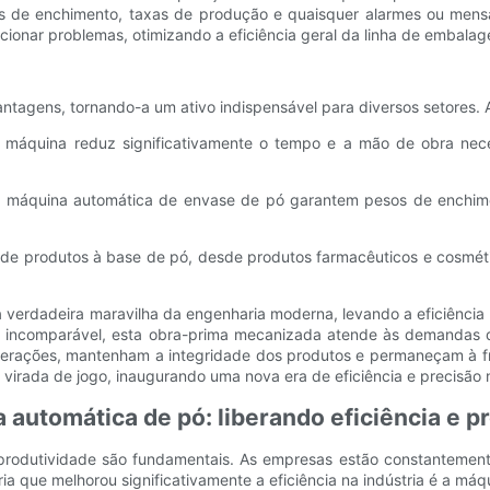
 de enchimento, taxas de produção e quaisquer alarmes ou mensag
cionar problemas, otimizando a eficiência geral da linha de embala
agens, tornando-a um ativo indispensável para diversos setores. Alg
 a máquina reduz significativamente o tempo e a mão de obra ne
a máquina automática de envase de pó garantem pesos de enchime
e produtos à base de pó, desde produtos farmacêuticos e cosmétic
verdadeira maravilha da engenharia moderna, levando a eficiência 
 incomparável, esta obra-prima mecanizada atende às demandas d
perações, mantenham a integridade dos produtos e permaneçam à 
virada de jogo, inaugurando uma nova era de eficiência e precisão 
automática de pó: liberando eficiência e p
 a produtividade são fundamentais. As empresas estão constantemen
ria que melhorou significativamente a eficiência na indústria é a má