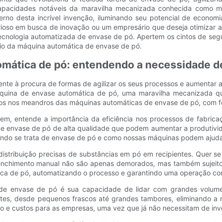
pacidades notáveis ​​da maravilha mecanizada conhecida como má
no desta incrível invenção, iluminando seu potencial de economi
ioso em busca de inovação ou um empresário que deseja otimizar as o
 tecnologia automatizada de envase de pó. Apertem os cintos de 
ário da máquina automática de envase de pó.
mática de pó: entendendo a necessidade de
ente à procura de formas de agilizar os seus processos e aumentar 
máquina de envase automática de pó, uma maravilha mecanizada 
s nos meandros das máquinas automáticas de envase de pó, com foc
gem, entende a importância da eficiência nos processos de fabric
e envase de pó de alta qualidade que podem aumentar a produtivida
uando se trata de envase de pó e como nossas máquinas podem ajuda
ribuição precisas de substâncias em pó em recipientes. Quer se t
enchimento manual não são apenas demorados, mas também sujeitos 
ica de pó, automatizando o processo e garantindo uma operação cont
de envase de pó é sua capacidade de lidar com grandes volume
tes, desde pequenos frascos até grandes tambores, eliminando a n
po e custos para as empresas, uma vez que já não necessitam de inv