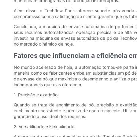
mantenham cronogramas de produção ininterruptos.
Além disso, o Techflow Pack oferece suporte pós-venda ab
compromisso com a satisfação do cliente garante que os fa
Concluindo, a máquina de envase automática de pó fornecid
seus recursos automatizados, operação precisa e de alta v
investir na máquina de envase automática de pó da Techflo
no mercado dinâmico de hoje.
Fatores que influenciam a eficiência
No mundo acelerado de hoje, a automação tornou-se parte i
maneira como os fabricantes embalam substâncias em pó de
de envase de pó que maximiza o desempenho e agiliza o proce
incomparáveis ​​que elas oferecem.
1. Precisão e exatidão:
Quando se trata de enchimento de pó, precisão e exatidã
enchimento consistente e preciso de cada recipiente. Utiliz
garantindo o uso ideal dos recursos.
2. Versatilidade e Flexibilidade:
A máquina de envase automática de pó da Techflow Pack foi