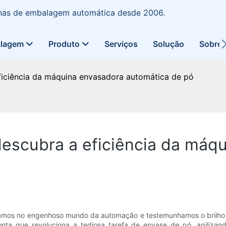
uinas de embalagem automática desde 2006.
alagem
Produto
Serviços
Solução
Sobre
ficiência da máquina envasadora automática de pó
descubra a eficiência da máq
damos no engenhoso mundo da automação e testemunhamos o brilho 
ponta que revoluciona a tediosa tarefa de envase de pó, agiliza