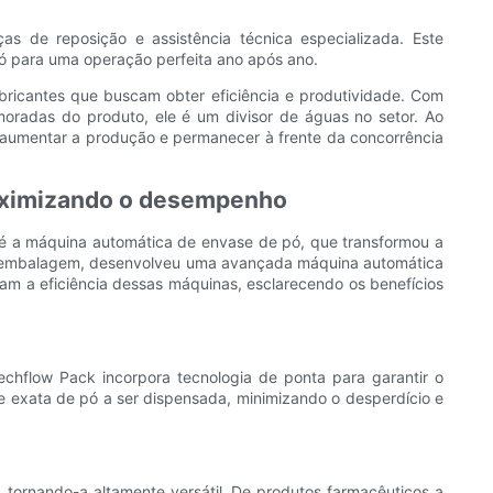
as de reposição e assistência técnica especializada. Este
ó para uma operação perfeita ano após ano.
bricantes que buscam obter eficiência e produtividade. Com
moradas do produto, ele é um divisor de águas no setor. Ao
 aumentar a produção e permanecer à frente da concorrência
maximizando o desempenho
 é a máquina automática de envase de pó, que transformou a
de embalagem, desenvolveu uma avançada máquina automática
iam a eficiência dessas máquinas, esclarecendo os benefícios
hflow Pack incorpora tecnologia de ponta para garantir o
de exata de pó a ser dispensada, minimizando o desperdício e
tornando-a altamente versátil. De produtos farmacêuticos a