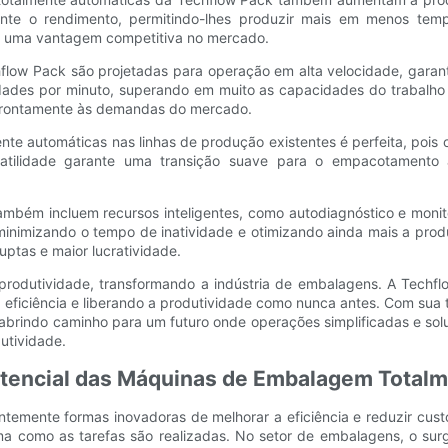
nte o rendimento, permitindo-lhes produzir mais em menos tem
a uma vantagem competitiva no mercado.
low Pack são projetadas para operação em alta velocidade, garant
ades por minuto, superando em muito as capacidades do trabalho
rontamente às demandas do mercado.
te automáticas nas linhas de produção existentes é perfeita, pois 
satilidade garante uma transição suave para o empacotamento 
ambém incluem recursos inteligentes, como autodiagnóstico e moni
minimizando o tempo de inatividade e otimizando ainda mais a prod
uptas e maior lucratividade.
produtividade, transformando a indústria de embalagens. A Tech
eficiência e liberando a produtividade como nunca antes. Com sua t
abrindo caminho para um futuro onde operações simplificadas e so
utividade.
otencial das Máquinas de Embalagem Total
emente formas inovadoras de melhorar a eficiência e reduzir cus
orma como as tarefas são realizadas. No setor de embalagens, o s