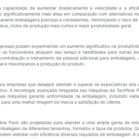
 capacidade de aumentar drasticamente a velocidade e a eficiê
 significativamente mais altas em comparação com alternativas m
rante embalagens precisas e consistentes, minimizando o risco de 
bra, ciclos de produção mais curtos e maior produtividade geral.
resas podem experimentar um aumento significativo na produtivida
os funcionários aloquem seu tempo e habilidades para outras ár
ontratação e treinamento de pessoal adicional para embalagens. Al
rial e maximizando a produção do produto.
para empresas que desejam atender e superar as expectativas dos 
ivo. A tecnologia avançada integrada nas máquinas da Techflow 
ssas máquinas garante uniformidade na embalagem, incluindo veda
o para uma melhor imagem da marca e satisfação do cliente.
ow Pack são projetadas para atender a uma ampla gama de indústr
mbalagem de diferentes tamanhos, formatos e tipos de produtos. Que
 podem atender com eficiência diversos requisitos de embalagem. 