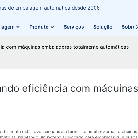
uinas de embalagem automática desde 2006.
alagem
Produto
Serviços
Solução
Sobre
ncia com máquinas embaladoras totalmente automáticas
rando eficiência com máquina
 de ponta está revolucionando a forma como otimizamos a eficiênc
ticas, revelando um potencial ilimitado para empresas que buscam 