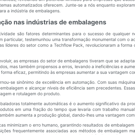
 sistemas automatizados oferecem. Junte-se a nós enquanto explor
ara a indústria de embalagens.
ão nas indústrias de embalagens
tividade são fatores determinantes para o sucesso de qualquer
s, em particular, testemunhou uma transformação monumental com o
sas líderes do setor como a Techflow Pack, revolucionaram a form
voluir, as empresas do setor de embalagens tiveram que se adapt
s, mas também propensos a erros, levando a ineficiências e aum
e forma eficaz, permitindo às empresas aumentar a sua vantagem co
rnou-se sinônimo de excelência em automação. Com suas máquina
 embalagem e alcançar níveis de eficiência sem precedentes. Essas
lagem e rotulagem do produto.
baladoras totalmente automáticas é o aumento significativo da p
rodutos em uma fração do tempo que levaria com trabalho manual.
ambém aumenta a produção global, dando-lhes uma vantagem comp
as minimizam o erro humano, garantindo resultados de embalagem 
ições frequentemente associadas aos métodos de embalagem manu