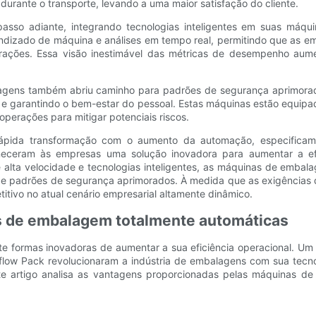
rante o transporte, levando a uma maior satisfação do cliente.
so adiante, integrando tecnologias inteligentes em suas máqui
rendizado de máquina e análises em tempo real, permitindo que a
ações. Essa visão inestimável das métricas de desempenho aumen
agens também abriu caminho para padrões de segurança aprimorad
e garantindo o bem-estar do pessoal. Estas máquinas estão equip
erações para mitigar potenciais riscos.
rápida transformação com o aumento da automação, especifica
eceram às empresas uma solução inovadora para aumentar a efic
ta velocidade e tecnologias inteligentes, as máquinas de embala
ão e padrões de segurança aprimorados. À medida que as exigências 
ivo no atual cenário empresarial altamente dinâmico.
s de embalagem totalmente automáticas
 formas inovadoras de aumentar a sua eficiência operacional. Um 
low Pack revolucionaram a indústria de embalagens com sua tecn
ste artigo analisa as vantagens proporcionadas pelas máquinas 