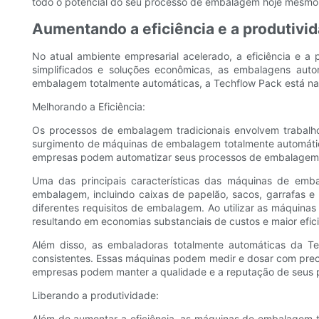
todo o potencial do seu processo de embalagem hoje mesmo
Aumentando a eficiência e a produtiv
No atual ambiente empresarial acelerado, a eficiência e 
simplificados e soluções econômicas, as embalagens au
embalagem totalmente automáticas, a Techflow Pack está na 
Melhorando a Eficiência:
Os processos de embalagem tradicionais envolvem trabalho
surgimento de máquinas de embalagem totalmente automática
empresas podem automatizar seus processos de embalagem, e
Uma das principais características das máquinas de em
embalagem, incluindo caixas de papelão, sacos, garrafas e
diferentes requisitos de embalagem. Ao utilizar as máqui
resultando em economias substanciais de custos e maior efici
Além disso, as embaladoras totalmente automáticas da T
consistentes. Essas máquinas podem medir e dosar com preci
empresas podem manter a qualidade e a reputação de seus p
Liberando a produtividade:
Além de aumentar a eficiência, as máquinas de embalagem 