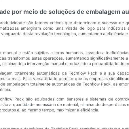
.
idade por meio de soluções de embalagem a
a produtividade são fatores críticos que determinam o sucesso d
tomatizadas emergiram como uma virada de jogo para indústrias
vanguarda desta revolução tecnológica, aumentando a eficiência e
 manual e estão sujeitos a erros humanos, levando a ineficiência
s transformou estas operações, aumentando significativamente a 
liminando a intervenção manual e reduzindo a probabilidade de er
balagem totalmente automáticas da Techflow Pack é a sua capac
 muito mais. Essa versatilidade permite que as empresas simplifi
nas de embalagem totalmente automáticas da Techflow Pack, as emp
ência.
echflow Pack são equipadas com sensores e sistemas de contro
são a quantidade necessária de material, eliminando desperdícios e
rodutos e, ao mesmo tempo, maximizar a eficiência.
totalmente automáticas da Techflow Pack também aumentam a produ