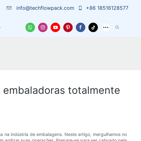
info@techflowpack.com
+86 18516128577
 Nós
Capa
Notícias
Entre Em Contato Conosc
s embaladoras totalmente
ia na indústria de embalagens. Neste artigo, mergulhamos no
agilizar suas operações. Prepare-se para ser cativado pela