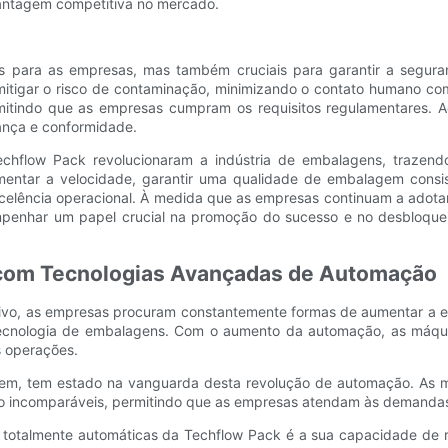
ntagem competitiva no mercado.
as para as empresas, mas também cruciais para garantir a segura
itigar o risco de contaminação, minimizando o contato humano c
mitindo que as empresas cumpram os requisitos regulamentares. 
ança e conformidade.
flow Pack revolucionaram a indústria de embalagens, trazendo ef
ntar a velocidade, garantir uma qualidade de embalagem consist
celência operacional. À medida que as empresas continuam a adotar
penhar um papel crucial na promoção do sucesso e no desbloque
 com Tecnologias Avançadas de Automação
tivo, as empresas procuram constantemente formas de aumentar a ef
 a tecnologia de embalagens. Com o aumento da automação, as máq
s operações.
agem, tem estado na vanguarda desta revolução de automação. As
isão incomparáveis, permitindo que as empresas atendam às demand
otalmente automáticas da Techflow Pack é a sua capacidade de re