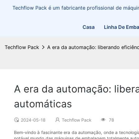
Techflow Pack é um fabricante profissional de máq
Casa
Linha De Emb
Techflow Pack
A era da automação: liberando eficiê
A era da automação: libe
automáticas
2024-05-18
Techflow Pack
78
Bem-vindo à fascinante era da automação, onde a tecnologia
notável mundo das máquinas de embalagem totalmente automá