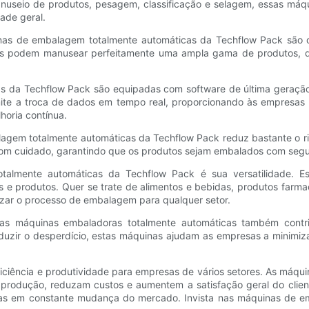
nuseio de produtos, pesagem, classificação e selagem, essas máq
ade geral.
as de embalagem totalmente automáticas da Techflow Pack são ca
as podem manusear perfeitamente uma ampla gama de produtos, de
 da Techflow Pack são equipadas com software de última geração e
rmite a troca de dados em tempo real, proporcionando às empresas
oria contínua.
lagem totalmente automáticas da Techflow Pack reduz bastante o r
com cuidado, garantindo que os produtos sejam embalados com segu
totalmente automáticas da Techflow Pack é sua versatilidade. 
ias e produtos. Quer se trate de alimentos e bebidas, produtos far
izar o processo de embalagem para qualquer setor.
, as máquinas embaladoras totalmente automáticas também contri
uzir o desperdício, estas máquinas ajudam as empresas a minimiza
iciência e produtividade para empresas de vários setores. As máq
 produção, reduzam custos e aumentem a satisfação geral do clie
das em constante mudança do mercado. Invista nas máquinas de em