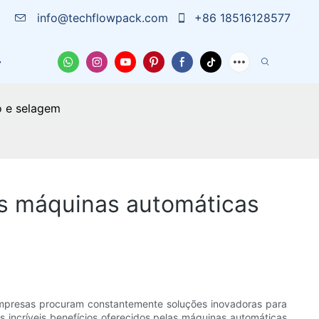
info@techflowpack.com
+86 18516128577
 Nós
Capa
Notícias
Entre Em Contato Conosc
o e selagem
as máquinas automáticas
empresas procuram constantemente soluções inovadoras para
 incríveis benefícios oferecidos pelas máquinas automáticas