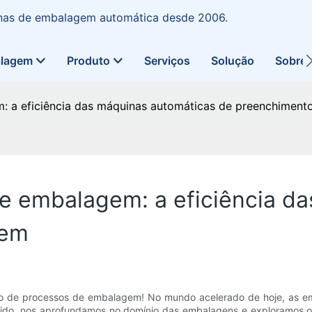
uinas de embalagem automática desde 2006.
alagem
Produto
Serviços
Solução
Sobre
: a eficiência das máquinas automáticas de preenchiment
de embalagem: a eficiência d
gem
ção de processos de embalagem! No mundo acelerado de hoje, as 
ntido, nos aprofundamos no domínio das embalagens e exploramos os