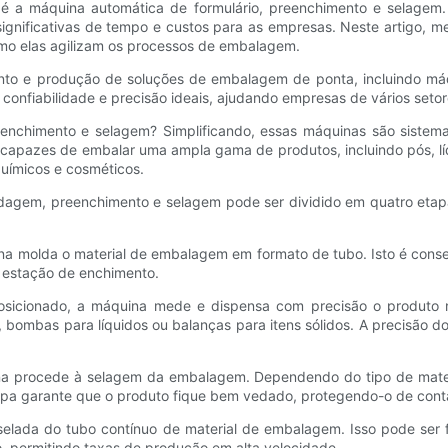
é a máquina automática de formulário, preenchimento e selagem.
ignificativas de tempo e custos para as empresas. Neste artigo,
mo elas agilizam os processos de embalagem.
to e produção de soluções de embalagem de ponta, incluindo máqu
onfiabilidade e precisão ideais, ajudando empresas de vários seto
enchimento e selagem? Simplificando, essas máquinas são siste
apazes de embalar uma ampla gama de produtos, incluindo pós, líq
químicos e cosméticos.
agem, preenchimento e selagem pode ser dividido em quatro etapas
a molda o material de embalagem em formato de tubo. Isto é conse
 estação de enchimento.
posicionado, a máquina mede e dispensa com precisão o produt
ombas para líquidos ou balanças para itens sólidos. A precisão do 
a procede à selagem da embalagem. Dependendo do tipo de materi
etapa garante que o produto fique bem vedado, protegendo-o de cont
selada do tubo contínuo de material de embalagem. Isso pode ser 
, permitindo taxas de produção em alta velocidade.