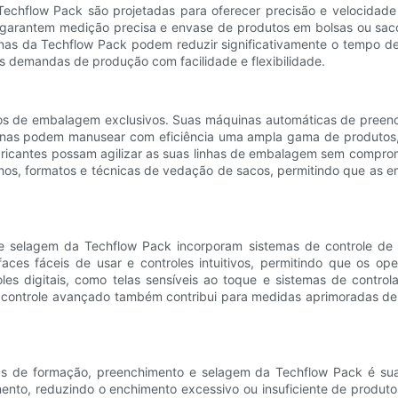
echflow Pack são projetadas para oferecer precisão e velocidade
garantem medição precisa e envase de produtos em bolsas ou saco
as da Techflow Pack podem reduzir significativamente o tempo de
as demandas de produção com facilidade e flexibilidade.
os de embalagem exclusivos. Suas máquinas automáticas de preen
nas podem manusear com eficiência uma ampla gama de produtos, incl
bricantes possam agilizar as suas linhas de embalagem sem comprome
hos, formatos e técnicas de vedação de sacos, permitindo que as 
 selagem da Techflow Pack incorporam sistemas de controle de 
aces fáceis de usar e controles intuitivos, permitindo que os op
s digitais, como telas sensíveis ao toque e sistemas de controlad
e controle avançado também contribui para medidas aprimoradas d
as de formação, preenchimento e selagem da Techflow Pack é sua 
to, reduzindo o enchimento excessivo ou insuficiente de produtos 