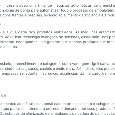
em, desenvolveu uma linha de máquinas automáticas de preench
 tecnologia de ponta para automatizar todo o processo de embalagem
consistentes e precisas, levando ao aumento da eficiência e à re
:
a e a qualidade dos produtos embalados. As máquinas automát
to. Ao utilizar tecnologia avançada de sensores, essas máquinas 
himento inadequados. Isto garante que apenas produtos que ate
de à marca.
ormulário, preenchimento e selagem é outra vantagem significativ
luindo bolsas, sacos, sachês e muito mais. Além disso, eles pode
 as empresas se adaptem às novas exigências do mercado de form
ícia
mplementou as máquinas automáticas de preenchimento e selagem d
ndo que pudessem atender à crescente demanda por seus produtos. A
 Os esforços de otimização de embalagens da cadeia de panificação r