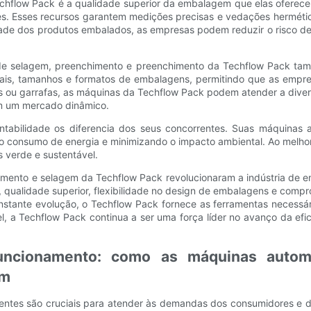
Techflow Pack é a qualidade superior da embalagem que elas ofere
tes. Esses recursos garantem medições precisas e vedações hermétic
dade dos produtos embalados, as empresas podem reduzir o risco d
de selagem, preenchimento e preenchimento da Techflow Pack tam
is, tamanhos e formatos de embalagens, permitindo que as empr
chês ou garrafas, as máquinas da Techflow Pack podem atender a div
em um mercado dinâmico.
tabilidade os diferencia dos seus concorrentes. Suas máquinas
 o consumo de energia e minimizando o impacto ambiental. Ao melhor
 verde e sustentável.
imento e selagem da Techflow Pack revolucionaram a indústria de e
qualidade superior, flexibilidade no design de embalagens e compr
ante evolução, o Techflow Pack fornece as ferramentas necessári
l, a Techflow Pack continua a ser uma força líder no avanço da e
ncionamento: como as máquinas automá
em
ntes são cruciais para atender às demandas dos consumidores e d