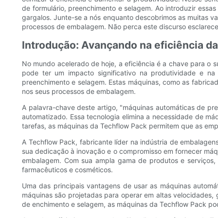
de formulário, preenchimento e selagem. Ao introduzir essas
gargalos. Junte-se a nós enquanto descobrimos as muitas van
processos de embalagem. Não perca este discurso esclareced
Introdução: Avançando na eficiência 
No mundo acelerado de hoje, a eficiência é a chave para o s
pode ter um impacto significativo na produtividade e n
preenchimento e selagem. Estas máquinas, como as fabricada
nos seus processos de embalagem.
A palavra-chave deste artigo, "máquinas automáticas de pr
automatizado. Essa tecnologia elimina a necessidade de má
tarefas, as máquinas da Techflow Pack permitem que as em
A Techflow Pack, fabricante líder na indústria de embalage
sua dedicação à inovação e o compromisso em fornecer máqu
embalagem. Com sua ampla gama de produtos e serviços, a 
farmacêuticos e cosméticos.
Uma das principais vantagens de usar as máquinas automát
máquinas são projetadas para operar em altas velocidades
de enchimento e selagem, as máquinas da Techflow Pack podem