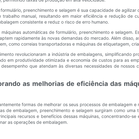
formulário, preenchimento e selagem é sua capacidade de agilizar
rabalho manual, resultando em maior eficiência e redução de cus
alagem consistente e reduz o risco de erro humano.
pelas máquinas automáticas de formulário, preenchimento e selagem.
adaptem rapidamente às novas demandas do mercado. Além disso, 
em, como correias transportadoras e máquinas de etiquetagem, cria
mento revolucionaram a indústria de embalagens, simplificando pr
tando em produtividade otimizada e economia de custos para as em
 desempenho que atendam às diversas necessidades de nossos cli
plorando as melhorias de eficiência das má
temente formas de melhorar os seus processos de embalagem e melho
as de embalagem, preenchimento e selagem surgiram como uma tec
rincipais recursos e benefícios dessas máquinas, concentrando-se
onar as operações de embalagem.