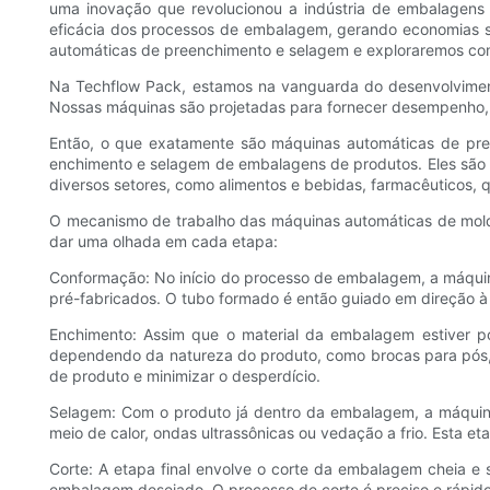
uma inovação que revolucionou a indústria de embalagens 
eficácia dos processos de embalagem, gerando economias s
automáticas de preenchimento e selagem e exploraremos co
Na Techflow Pack, estamos na vanguarda do desenvolvimen
Nossas máquinas são projetadas para fornecer desempenho, c
Então, o que exatamente são máquinas automáticas de pre
enchimento e selagem de embalagens de produtos. Eles são c
diversos setores, como alimentos e bebidas, farmacêuticos, 
O mecanismo de trabalho das máquinas automáticas de mold
dar uma olhada em cada etapa:
Conformação: No início do processo de embalagem, a máquin
pré-fabricados. O tubo formado é então guiado em direção à
Enchimento: Assim que o material da embalagem estiver 
dependendo da natureza do produto, como brocas para pós, b
de produto e minimizar o desperdício.
Selagem: Com o produto já dentro da embalagem, a máquin
meio de calor, ondas ultrassônicas ou vedação a frio. Esta 
Corte: A etapa final envolve o corte da embalagem cheia e 
embalagem desejado. O processo de corte é preciso e rápido