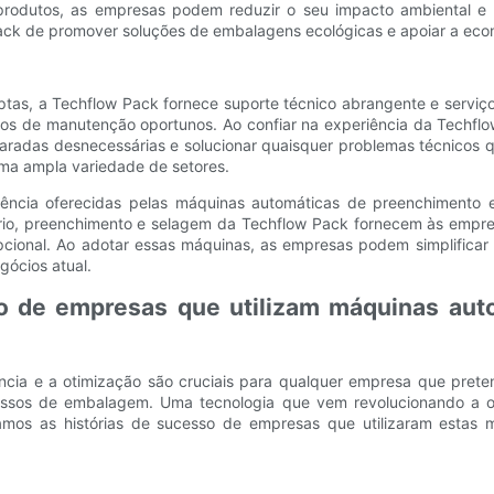
produtos, as empresas podem reduzir o seu impacto ambiental e o
ck de promover soluções de embalagens ecológicas e apoiar a econ
ptas, a Techflow Pack fornece suporte técnico abrangente e serviç
viços de manutenção oportunos. Ao confiar na experiência da Tech
radas desnecessárias e solucionar quaisquer problemas técnicos qu
ma ampla variedade de setores.
iência oferecidas pelas máquinas automáticas de preenchimento 
, preenchimento e selagem da Techflow Pack fornecem às empresas
pcional. Ao adotar essas máquinas, as empresas podem simplifica
ócios atual.
so de empresas que utilizam máquinas au
ciência e a otimização são cruciais para qualquer empresa que pr
ocessos de embalagem. Uma tecnologia que vem revolucionando a 
oramos as histórias de sucesso de empresas que utilizaram estas