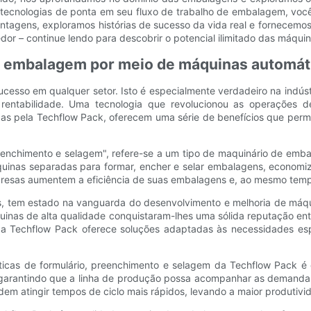
 tecnologias de ponta em seu fluxo de trabalho de embalagem, você
tagens, exploramos histórias de sucesso da vida real e fornecemos 
or – continue lendo para descobrir o potencial ilimitado das máqu
da embalagem por meio de máquinas automá
ucesso em qualquer setor. Isto é especialmente verdadeiro na indú
a rentabilidade. Uma tecnologia que revolucionou as operações 
s pela Techflow Pack, oferecem uma série de benefícios que permi
eenchimento e selagem", refere-se a um tipo de maquinário de em
quinas separadas para formar, encher e selar embalagens, economiz
presas aumentem a eficiência de suas embalagens e, ao mesmo temp
ns, tem estado na vanguarda do desenvolvimento e melhoria de máq
inas de alta qualidade conquistaram-lhes uma sólida reputação en
Techflow Pack oferece soluções adaptadas às necessidades especí
icas de formulário, preenchimento e selagem da Techflow Pack é 
, garantindo que a linha de produção possa acompanhar as demanda
 atingir tempos de ciclo mais rápidos, levando a maior produtivida