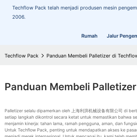
Techflow Pack telah menjadi produsen mesin pengema
2006.
Rumah
Jalur Penge
Techflow Pack
Panduan Membeli Palletizer di Techflo
Panduan Membeli Palletizer
Palletizer selalu dipamerkan oleh 上海利湃机械设备有限公司 di berbagai p
setiap langkah dikontrol secara ketat untuk memastikan bahwa s
menjamin kinerja: tahan lama, ramah pengguna, aman, dan fungs
Untuk Techflow Pack, penting untuk mendapatkan akses ke pasar 
menjadi merek internasional. Untuk mencapai itu, kami telah memb