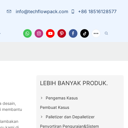
info@techflowpack.com
+86 18516128577
arutan
Tentang Kami
Wadah Pelindung
Berita
LEBIH BANYAK PRODUK.
Pengemas Kasus
 desain,
Pembuat Kasus
Ini membantu
Palletizer dan Depalletizer
endambakan
Penyortiran Penguraian&Sistem
ru kami di