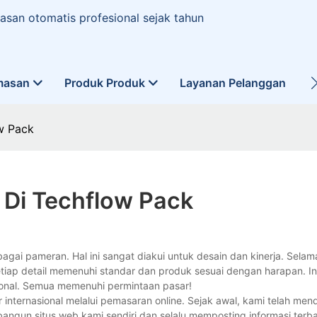
san otomatis profesional sejak tahun
masan
Produk Produk
Layanan Pelanggan
L
w Pack
 Di Techflow Pack
ameran. Hal ini sangat diakui untuk desain dan kinerja. Selama
etiap detail memenuhi standar dan produk sesuai dengan harapan. 
ional. Semua memenuhi permintaan pasar!
internasional melalui pemasaran online. Sejak awal, kami telah m
angun situs web kami sendiri dan selalu memposting informasi terba