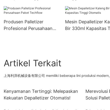
Otomatis Kotak
Tray Packing Robotic
Pengepakan Lapisan
Palletizer TFP-RP400
Palletizer
Produsen Palletizer
Mesin Depalletizer Ka
Profesional Perusahaan
Bir 330ml Kapasitas T
Paket Techflow
Otomatis
Artikel Terkait
上海利湃机械设备有限公司 memiliki beberapa lini produksi modern, yang
Kenyamanan Tertinggi: Melepaskan
Merevolusi 
Kekuatan Depalletizer Otomatis!
Solusi Pall