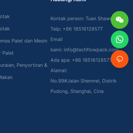
 yang
eka fokus
lalu menuntut
otak
Kontak person: Tuan Shawn
nan kecelakaan
otak
Telp: +86 18516128577
Email
mas Palet dan Mesin
h Baik: Palet
kami:
info@techflowpack.com
 Palet
nyak ruang di
gan cepat dan
Ada apa: +86 18516128577
uraian, Penyortiran &
tau produk dari
Alamat:
ak penyimpanan
Makan
ptimalkan
No.99#Jalan Shenmei, Distrik
maksimalkan
berpotensi
Pudong, Shanghai, Cina
gan
entaris dalam
Depalletizer