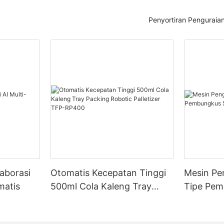
 Bergabunglah bersama kami
Dalam dunia pergudangan, efisie
lami dan jelajahi apa yang ada
eksplorasi potensi besar yang
kunci kesuksesan. Salah satu al
m bacaan yang mencerahkan ini!
Penyortiran Pengurai
palletizer botol dan
merevolusi operasional gudang 
anfaat utama yang dapat
depalletizer. Artikel ini bertujuan
epada organisasi Anda.
memberikan pemahaman kompre
tentang depalletizer, menyoroti
 Layer Palletizer Otomatis:
perannya dalam menyederhanaka
engubah Permainan
dalam gudang.
oses Depalletisasi: Pengantar
mainkan peran penting dalam
n Operasi
 industri apa pun. Perusahaan
Apa itu Depalletizer?
 menemukan solusi inovatif
sasi botol di industri
ingkatkan efisiensi
ah mengalami transformasi yang
engurangi biaya, dan
kangan ini seiring dengan
Depalletizer adalah mesin otoma
roduktivitas. Dalam upaya ini,
ogi modern. Dalam artikel ini,
dirancang untuk mengeluarkan pa
 dengan bangga
eksplorasi konsep modernisasi
atau produk individual dari tum
n penemuan terbarunya yang
laborasi
Otomatis Kecepatan Tinggi
Mesin Pe
tisasi dan bagaimana proses
menempatkannya ke konveyor a
inan - Palletizer Lapisan
t menyederhanakan operasi
pengangkutan lainnya. Mesin-mes
matis
500ml Cola Kaleng Tray
Tipe Pe
kan efisiensi dan produktivitas.
merupakan bagian penting dari
Packing Robotic Palletizer
ia solusi pengemasan inovatif
material dalam operasi gudang.
TFP-RP400
, Techflow Pack bertujuan
dirancang untuk mengurangi ten
a, Automatic Layer Palletizer