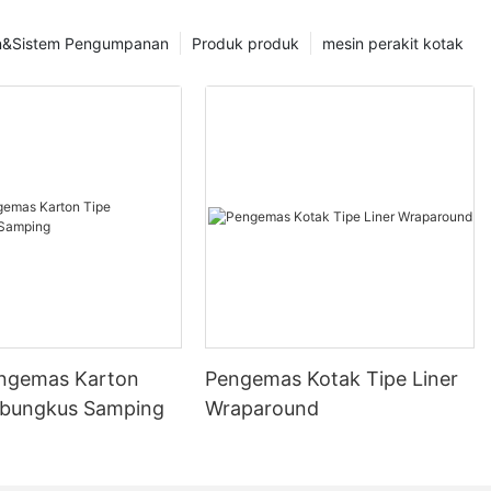
nsi adalah
at penting yang
an&Sistem Pengumpanan
Produk produk
mesin perakit kotak
adalah
 untuk
hensif
 pentingnya dan
n proses di
tis yang
let, lapisan,
pukan unit dan
ngemas Karton
Pengemas Kotak Tipe Liner
tau sistem
in ini
mbungkus Samping
Wraparound
 penanganan
 Mereka
aga kerja