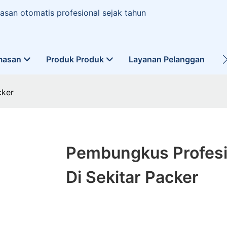
san otomatis profesional sejak tahun
masan
Produk Produk
Layanan Pelanggan
L
cker
Pembungkus Profesi
Di Sekitar Packer