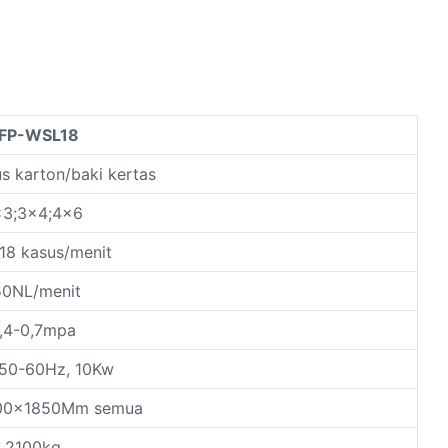
FP-WSL18
 karton/baki kertas
x3;3x4;4x6
18 kasus/menit
50NL/menit
,4-0,7mpa
50-60Hz, 10Kw
00x1850Mm semua
2100kg