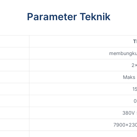
Parameter Teknik
T
membungkus
2
Maks 
1
0
380V 
7900x23