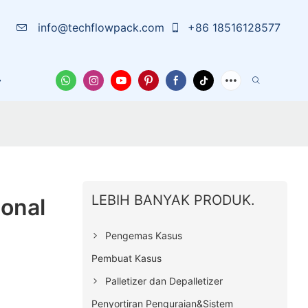
info@techflowpack.com
+86 18516128577
arutan
Tentang Kami
Wadah Pelindung
Berita
LEBIH BANYAK PRODUK.
onal
Pengemas Kasus
Pembuat Kasus
Palletizer dan Depalletizer
Penyortiran Penguraian&Sistem