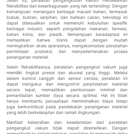
Selain itu, peralatan pengangkutan vakum menawarkan
fleksibilitas dan keserbagunaan yang tak tertandingi. Dengan
kemampuan menangani berbagai macam bahan, termasuk
bubuk, butiran, serpihan, dan bahkan cairan, teknologi ini
dapat disesuaikan untuk memenuhi kebutuhan spesifik
berbagai industri, seperti pengolahan makanan, farmasi,
bahan kimia, dan plastik. Kemampuan beradaptasi ini
memastikan bahwa bisnis dapat dengan mudah
meningkatkan skala operasinya, mengakomodasi perubahan
permintaan produksi, dan menyederhanakan proses
penanganan material.
Selain fleksibilitasnya, peralatan pengangkut vakum juga
memiliki tingkat presisi dan akurasi yang tinggi. Melalui
sistem kontrol canggih dan sensor cerdas, peralatan ini
dapat mengukur dan mengontrol perpindahan material
secara tepat, memastikan pemborosan minimal dan
pemanfaatan sumber daya secara optimal. Hal ini tidak
hanya membantu perusahaan meminimalkan biaya tetapi
juga berkontribusi pada pendekatan penanganan material
yang lebih berkelanjutan dan ramah lingkungan.
Manfaat kebersihan dan keselamatan dari peralatan
pengangkut vakum tidak dapat diremehkan. Dengan
memanfaatkan sistem tertutup, peralatan ini mencegah risiko