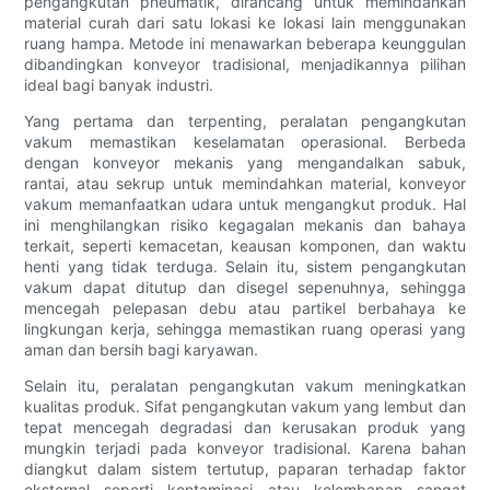
pengangkutan pneumatik, dirancang untuk memindahkan
material curah dari satu lokasi ke lokasi lain menggunakan
ruang hampa. Metode ini menawarkan beberapa keunggulan
dibandingkan konveyor tradisional, menjadikannya pilihan
ideal bagi banyak industri.
Yang pertama dan terpenting, peralatan pengangkutan
vakum memastikan keselamatan operasional. Berbeda
dengan konveyor mekanis yang mengandalkan sabuk,
rantai, atau sekrup untuk memindahkan material, konveyor
vakum memanfaatkan udara untuk mengangkut produk. Hal
ini menghilangkan risiko kegagalan mekanis dan bahaya
terkait, seperti kemacetan, keausan komponen, dan waktu
henti yang tidak terduga. Selain itu, sistem pengangkutan
vakum dapat ditutup dan disegel sepenuhnya, sehingga
mencegah pelepasan debu atau partikel berbahaya ke
lingkungan kerja, sehingga memastikan ruang operasi yang
aman dan bersih bagi karyawan.
Selain itu, peralatan pengangkutan vakum meningkatkan
kualitas produk. Sifat pengangkutan vakum yang lembut dan
tepat mencegah degradasi dan kerusakan produk yang
mungkin terjadi pada konveyor tradisional. Karena bahan
diangkut dalam sistem tertutup, paparan terhadap faktor
eksternal seperti kontaminasi atau kelembapan sangat