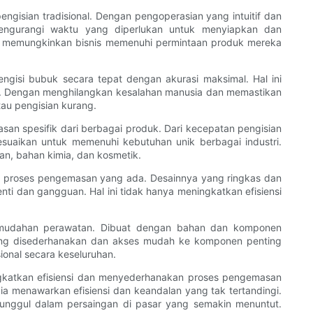
ngisian tradisional. Dengan pengoperasian yang intuitif dan
mengurangi waktu yang diperlukan untuk menyiapkan dan
as, memungkinkan bisnis memenuhi permintaan produk mereka
isi bubuk secara tepat dengan akurasi maksimal. Hal ini
dal. Dengan menghilangkan kesalahan manusia dan memastikan
tau pengisian kurang.
an spesifik dari berbagai produk. Dari kecepatan pengisian
esuaikan untuk memenuhi kebutuhan unik berbagai industri.
man, bahan kimia, dan kosmetik.
gan proses pengemasan yang ada. Desainnya yang ringkas dan
i dan gangguan. Hal ini tidak hanya meningkatkan efisiensi
kemudahan perawatan. Dibuat dengan bahan dan komponen
a yang disederhanakan dan akses mudah ke komponen penting
onal secara keseluruhan.
ngkatkan efisiensi dan menyederhanakan proses pengemasan
 ia menawarkan efisiensi dan keandalan yang tak tertandingi.
s unggul dalam persaingan di pasar yang semakin menuntut.