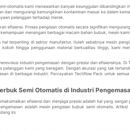
k semi-otomatis kami menawarkan banyak keunggulan dibandingkan m
an dan mengurangi kemungkinan kontaminan masuk ke dalam kemasan
ayaan pelanggan terhadap merek.
kan efisiensi. Proses pengisian otomatis secara signifikan mengura
an kemampuan menangani berbagai macam bahan bubuk, mesin kami m
al terpenting di sektor manufaktur. Itulah sebabnya mesin pengi
g kokoh hingga penggunaan material berkualitas tinggi, kami me
merevolusi industri pengemasan dengan presisi dan efisiensinya.
 pelanggan kami yang beragam. Dengan akurasi yang tak tertanding
san di berbagai industri. Percayakan Techflow Pack untuk semua
Serbuk Semi Otomatis di Industri Pengemas
maksimalkan efisiensi dan menjaga presisi adalah hal yang sangat
pengemasan adalah mesin pengisian bubuk semi otomatis. Artikel i
dang ini.