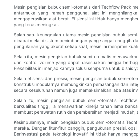
Mesin pengisian bubuk semi-otomatis dari Techflow Pack mem
antarmuka yang ramah pengguna, alat ini menghilangka
mengoperasikan alat berat. Efisiensi ini tidak hanya men
yang terus meningkat.
Salah satu keunggulan utama mesin pengisian bubuk semi
dicapai melalui sistem penimbangan yang sangat canggih da
pengukuran yang akurat setiap saat, mesin ini menjamin kual
Selain itu, mesin pengisian bubuk semi-otomatis menawarka
dan kontrol volume yang dapat disesuaikan hingga berbaga
Fleksibilitas ini menjadikannya solusi sempurna untuk bisnis
Selain efisiensi dan presisi, mesin pengisian bubuk semi-
konstruksi modularnya memungkinkan pemasangan dan integra
secara keseluruhan namun juga memaksimalkan laba atas inves
Selain itu, mesin pengisian bubuk semi-otomatis Tech
berkualitas tinggi, ia menawarkan kinerja tahan lama bah
membuat perawatan rutin dan pembersihan menjadi mudah, se
Kesimpulannya, mesin pengisian bubuk semi-otomatis Tech
mereka. Dengan fitur-fitur canggih, pengukuran presisi, ops
Berinvestasi pada teknologi inovatif ini tidak hanya men