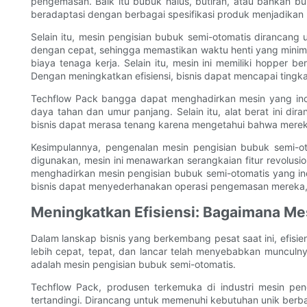
pengemasan. Baik itu bubuk halus, butiran, atau bahkan 
beradaptasi dengan berbagai spesifikasi produk menjadikan 
Selain itu, mesin pengisian bubuk semi-otomatis dirancang
dengan cepat, sehingga memastikan waktu henti yang mini
biaya tenaga kerja. Selain itu, mesin ini memiliki hopper
Dengan meningkatkan efisiensi, bisnis dapat mencapai tingk
Techflow Pack bangga dapat menghadirkan mesin yang inov
daya tahan dan umur panjang. Selain itu, alat berat ini 
bisnis dapat merasa tenang karena mengetahui bahwa mereka
Kesimpulannya, pengenalan mesin pengisian bubuk semi-otom
digunakan, mesin ini menawarkan serangkaian fitur revolus
menghadirkan mesin pengisian bubuk semi-otomatis yang in
bisnis dapat menyederhanakan operasi pengemasan mereka, m
Meningkatkan Efisiensi: Bagaimana M
Dalam lanskap bisnis yang berkembang pesat saat ini, efis
lebih cepat, tepat, dan lancar telah menyebabkan munculn
adalah mesin pengisian bubuk semi-otomatis.
Techflow Pack, produsen terkemuka di industri mesin pe
tertandingi. Dirancang untuk memenuhi kebutuhan unik berba