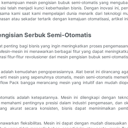
asi kemampuan mesin pengisian bubuk semi-otomatis yang menguba
sisi telah menjadi kunci keberhasilan bisnis. Dengan inovasi ini,
rsama kami saat kami mempelajari dunia menarik dari teknologi m
an atau sekadar tertarik dengan kemajuan otomatisasi, artikel ini
engisian Serbuk Semi-Otomatis
angat penting bagi bisnis yang ingin meningkatkan proses pengemasa
 Mesin-mesin ini menawarkan berbagai fitur yang dapat meningkatk
orasi fitur-fitur revolusioner dari mesin pengisian bubuk semi-otoma
is adalah kemudahan pengoperasiannya. Alat berat ini dirancang a
erti mesin yang sepenuhnya otomatis, mesin semi-otomatis memerluk
hflow Pack bangga merancang mesin yang intuitif dan mudah diope
i-otomatis adalah ketepatannya. Mesin ini dilengkapi dengan tek
 memahami pentingnya presisi dalam industri pengemasan, dan ol
 yang akurat secara konsisten, bisnis dapat meminimalkan pe
menawarkan fleksibilitas. Mesin ini dapat dengan mudah disesuai