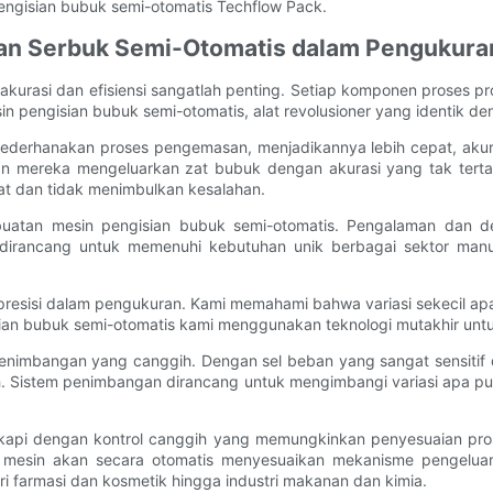
ngisian bubuk semi-otomatis Techflow Pack.
ian Serbuk Semi-Otomatis dalam Pengukura
urasi dan efisiensi sangatlah penting. Setiap komponen proses pro
in pengisian bubuk semi-otomatis, alat revolusioner yang identik de
ederhanakan proses pengemasan, menjadikannya lebih cepat, akur
an mereka mengeluarkan zat bubuk dengan akurasi yang tak terta
t dan tidak menimbulkan kesalahan.
atan mesin pengisian bubuk semi-otomatis. Pengalaman dan ded
 dirancang untuk memenuhi kebutuhan unik berbagai sektor manu
presisi dalam pengukuran. Kami memahami bahwa variasi sekecil a
gisian bubuk semi-otomatis kami menggunakan teknologi mutakhir un
penimbangan yang canggih. Dengan sel beban yang sangat sensitif 
. Sistem penimbangan dirancang untuk mengimbangi variasi apa pu
engkapi dengan kontrol canggih yang memungkinkan penyesuaian p
mesin akan secara otomatis menyesuaikan mekanisme pengeluaranny
i farmasi dan kosmetik hingga industri makanan dan kimia.