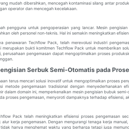
ng mudah dibersihkan, mencegah kontaminasi silang antar produk. Se
ungan operator dan mencegah kecelakaan.
 pengguna untuk pengoperasian yang lancar. Mesin pengisian bub
kan oleh personel non-teknis. Hal ini semakin meningkatkan efisie
a penawaran Techflow Pack, telah merevolusi industri pengemasa
 ini merupakan bukti komitmen Techflow Pack untuk memberikan so
i, perusahaan pengemasan dapat mengoptimalkan proses produksin
anggan.
Pengisian Serbuk Semi-Otomatis pada Pro
haan terus mencari solusi inovatif untuk mengoptimalkan proses pe
usi metode pengemasan tradisional dengan menyederhanakan efis
ir dalam domain ini, memperkenalkan mesin pengisian bubuk semi-ot
ada proses pengemasan, menyoroti dampaknya terhadap efisiensi, aku
low Pack telah meningkatkan efisiensi proses pengemasan secara 
alur kerja pengemasan. Dengan mengurangi tenaga kerja manual, 
 ini tidak hanya menghemat waktu yang berharga tetapi juga memu