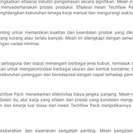
ngkatkan efisiensi industri pengemasan secara signifikan. Mesin 
enyederhanakan proses produksi. Efisiensi mesin Techflow Pack
nghilangkan kebutuhan tenaga kerja manual dan mengurangi waktu
ting untuk memastikan kualitas dan keandalan produk yang dik
yang kurang atau terlalu banyak. Mesin ini dilengkapi dengan sen
gan variasi minimal.
 serbaguna dan dapat menangani berbagai jenis bubuk, termasuk b
an untuk mengakomodasi berbagai ukuran dan bentuk kontainer, se
 kebutuhan pelanggan dan beradaptasi dengan cepat terhadap perm
echflow Pack menawarkan efektivitas biaya jangka panjang. Mesi
 Selain itu, alur kerja yang efisien dan presisi yang konsisten me
an dan kinerja luar biasa dari mesin Techflow Pack menjadikannya
 kebersihan dan keamanan sangatlah penting. Mesin pengisia