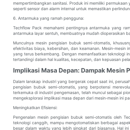
mempertimbangkan sanitasi. Produk ini memiliki permukaan ya
seperti sensor dan alarm internal untuk memastikan perlind
6. Antarmuka yang ramah pengguna:
Techflow Pack memahami pentingnya antarmuka yang ramah
antarmuka layar sentuh, membuatnya mudah dioperasikan bah
Munculnya mesin pengisian bubuk semi-otomatis, khususny
efektivitas biaya, kebersihan, dan keamanan. Mesin-mesin
yang terus berkembang. Dengan memanfaatkan teknologi in
tertandingi dalam hal kualitas, kecepatan, dan kepuasan pel
Implikasi Masa Depan: Dampak Mesin 
Dalam lanskap industri yang bergerak cepat saat ini, perusa
pengisian bubuk semi-otomatis, yang berpotensi merevol
terkemuka di industri pengemasan, telah muncul sebagai pion
mengeksplorasi implikasi masa depan dari mesin-mesin ini p
Meningkatkan Efisiensi:
Pengenalan mesin pengisian bubuk semi-otomatis oleh Techf
teknologi canggih, mampu mengotomatiskan berbagai aspek 
besar dalam waktu yang lebih singkat dari biasanya. Hal