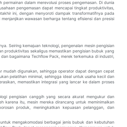
h permainan dalam merevolusi proses pengemasan. Di dunia
 perusahaan pengemasan dapat mencapai tingkat produktivitas,
utakhir ini, dengan menyoroti dampak transformatifnya pada
 menjanjikan wawasan berharga tentang efisiensi dan presisi
nnya. Seiring kemajuan teknologi, pengenalan mesin pengisian
an produktivitas sekaligus memastikan pengisian bubuk yang
tis dan bagaimana Techflow Pack, merek terkemuka di industri,
gar mudah digunakan, sehingga operator dapat dengan cepat
an pelatihan minimal, sehingga ideal untuk usaha kecil dan
rasikan, memastikan integrasi yang lancar ke dalam proses
nologi pengisian canggih yang secara akurat mengukur dan
eh karena itu, mesin mereka dirancang untuk meminimalkan
mborosan produk, meningkatkan kepuasan pelanggan, dan
kan untuk mengakomodasi berbagai jenis bubuk dan kebutuhan