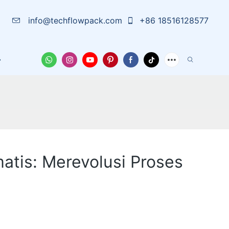
info@techflowpack.com
+86 18516128577
arutan
Tentang Kami
Wadah Pelindung
Berita
atis: Merevolusi Proses