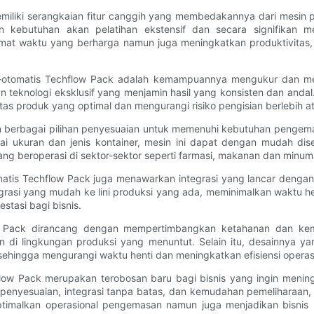
iliki serangkaian fitur canggih yang membedakannya dari mesin pe
n kebutuhan akan pelatihan ekstensif dan secara signifikan 
ghemat waktu yang berharga namun juga meningkatkan produktivit
-otomatis Techflow Pack adalah kemampuannya mengukur dan meng
n teknologi eksklusif yang menjamin hasil yang konsisten dan an
itas produk yang optimal dan mengurangi risiko pengisian berlebih a
n berbagai pilihan penyesuaian untuk memenuhi kebutuhan pengemas
i ukuran dan jenis kontainer, mesin ini dapat dengan mudah dis
 yang beroperasi di sektor-sektor seperti farmasi, makanan dan minu
otomatis Techflow Pack juga menawarkan integrasi yang lancar den
si yang mudah ke lini produksi yang ada, meminimalkan waktu hent
tasi bagi bisnis.
flow Pack dirancang dengan mempertimbangkan ketahanan dan 
kan di lingkungan produksi yang menuntut. Selain itu, desainny
hingga mengurangi waktu henti dan meningkatkan efisiensi operasi
flow Pack merupakan terobosan baru bagi bisnis yang ingin meni
i penyesuaian, integrasi tanpa batas, dan kemudahan pemeliharaan,
goptimalkan operasional pengemasan namun juga menjadikan bisni