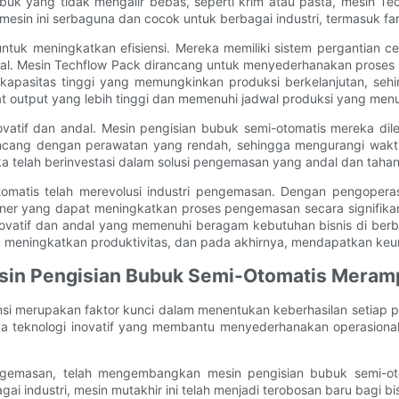
bubuk yang tidak mengalir bebas, seperti krim atau pasta, mesin
mesin ini serbaguna dan cocok untuk berbagai industri, termasuk fa
 untuk meningkatkan efisiensi. Mereka memiliki sistem pergantia
mal. Mesin Techflow Pack dirancang untuk menyederhanakan proses
 berkapasitas tinggi yang memungkinkan produksi berkelanjutan, se
at output yang lebih tinggi dan memenuhi jadwal produksi yang menu
atif dan andal. Mesin pengisian bubuk semi-otomatis mereka dil
dirancang dengan perawatan yang rendah, sehingga mengurangi wak
 telah berinvestasi dalam solusi pengemasan yang andal dan tahan
atis telah merevolusi industri pengemasan. Dengan pengoperasian, 
ioner yang dapat meningkatkan proses pengemasan secara signifikan
ovatif dan andal yang memenuhi beragam kebutuhan bisnis di berba
eningkatkan produktivitas, dan pada akhirnya, mendapatkan keung
esin Pengisian Bubuk Semi-Otomatis Mera
iensi merupakan faktor kunci dalam menentukan keberhasilan setia
ya teknologi inovatif yang membantu menyederhanakan operasional.
ngemasan, telah mengembangkan mesin pengisian bubuk semi-oto
gai industri, mesin mutakhir ini telah menjadi terobosan baru bagi