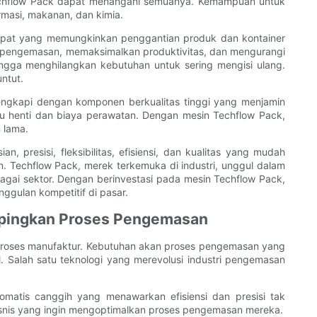
 Techflow Pack dapat menangani semuanya. Kemampuan untuk
rmasi, makanan, dan kimia.
n cepat yang memungkinkan penggantian produk dan kontainer
 pengemasan, memaksimalkan produktivitas, dan mengurangi
hingga menghilangkan kebutuhan untuk sering mengisi ulang.
ntut.
engkapi dengan komponen berkualitas tinggi yang menjamin
tu henti dan biaya perawatan. Dengan mesin Techflow Pack,
 lama.
presisi, fleksibilitas, efisiensi, dan kualitas yang mudah
. Techflow Pack, merek terkemuka di industri, unggul dalam
gai sektor. Dengan berinvestasi pada mesin Techflow Pack,
gulan kompetitif di pasar.
mpingkan Proses Pengemasan
p proses manufaktur. Kebutuhan akan proses pengemasan yang
 Salah satu teknologi yang merevolusi industri pengemasan
matis canggih yang menawarkan efisiensi dan presisi tak
 bisnis yang ingin mengoptimalkan proses pengemasan mereka.