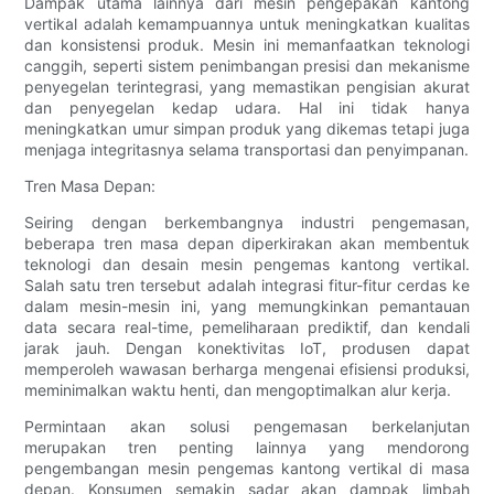
Dampak utama lainnya dari mesin pengepakan kantong
vertikal adalah kemampuannya untuk meningkatkan kualitas
dan konsistensi produk. Mesin ini memanfaatkan teknologi
canggih, seperti sistem penimbangan presisi dan mekanisme
penyegelan terintegrasi, yang memastikan pengisian akurat
dan penyegelan kedap udara. Hal ini tidak hanya
meningkatkan umur simpan produk yang dikemas tetapi juga
menjaga integritasnya selama transportasi dan penyimpanan.
Tren Masa Depan:
Seiring dengan berkembangnya industri pengemasan,
beberapa tren masa depan diperkirakan akan membentuk
teknologi dan desain mesin pengemas kantong vertikal.
Salah satu tren tersebut adalah integrasi fitur-fitur cerdas ke
dalam mesin-mesin ini, yang memungkinkan pemantauan
data secara real-time, pemeliharaan prediktif, dan kendali
jarak jauh. Dengan konektivitas IoT, produsen dapat
memperoleh wawasan berharga mengenai efisiensi produksi,
meminimalkan waktu henti, dan mengoptimalkan alur kerja.
Permintaan akan solusi pengemasan berkelanjutan
merupakan tren penting lainnya yang mendorong
pengembangan mesin pengemas kantong vertikal di masa
depan. Konsumen semakin sadar akan dampak limbah