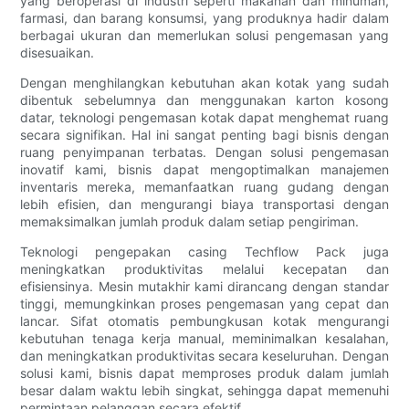
yang beroperasi di industri seperti makanan dan minuman,
farmasi, dan barang konsumsi, yang produknya hadir dalam
berbagai ukuran dan memerlukan solusi pengemasan yang
disesuaikan.
Dengan menghilangkan kebutuhan akan kotak yang sudah
dibentuk sebelumnya dan menggunakan karton kosong
datar, teknologi pengemasan kotak dapat menghemat ruang
secara signifikan. Hal ini sangat penting bagi bisnis dengan
ruang penyimpanan terbatas. Dengan solusi pengemasan
inovatif kami, bisnis dapat mengoptimalkan manajemen
inventaris mereka, memanfaatkan ruang gudang dengan
lebih efisien, dan mengurangi biaya transportasi dengan
memaksimalkan jumlah produk dalam setiap pengiriman.
Teknologi pengepakan casing Techflow Pack juga
meningkatkan produktivitas melalui kecepatan dan
efisiensinya. Mesin mutakhir kami dirancang dengan standar
tinggi, memungkinkan proses pengemasan yang cepat dan
lancar. Sifat otomatis pembungkusan kotak mengurangi
kebutuhan tenaga kerja manual, meminimalkan kesalahan,
dan meningkatkan produktivitas secara keseluruhan. Dengan
solusi kami, bisnis dapat memproses produk dalam jumlah
besar dalam waktu lebih singkat, sehingga dapat memenuhi
permintaan pelanggan secara efektif.