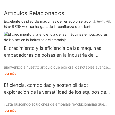
Artículos Relacionados
Excelente calidad de máquinas de llenado y sellado, 上海利湃机
械设备有限公司 se ha ganado la confianza del cliente.
El crecimiento y la eficiencia de las máquinas
empacadoras de bolsas en la industria del
embalaje
Bienvenido a nuestro artículo que explora los notables avances
en las máquinas empacadoras de bolsas dentro de la industria
leer más
del empaque en constante evolución. En este artículo revelador,
profundizamos en el increíble crecimiento y la eficiencia
Eficiencia, comodidad y sostenibilidad:
mejorada de estas máquinas de vanguardia que han
exploración de la versatilidad de los equipos de
remodelado la forma en que se empaquetan y transportan los
envasado de formado, llenado y sellado vertical
productos. Al profundizar en las últimas tendencias, avances
¿Está buscando soluciones de embalaje revolucionarias que
tecnológicos y prácticas de la industria, nuestro objetivo es
puedan mejorar la eficiencia, la comodidad y la sostenibilidad
brindarle una comprensión integral de cómo las máquinas
leer más
de sus productos? No busque más allá de nuestra exploración