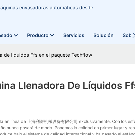
 máquinas envasadoras automáticas desde
asado
Producto
Servicios
Solución
Sobr
a de líquidos Ffs en el paquete Techflow
na Llenadora De Líquidos Ff
a tienda en línea de 上海利湃机械设备有限公司 exclusivamente. Con los esf
eño nunca pasará de moda. Ponemos la calidad en primer lugar y re
roduce bajo el sistema de calidad internacional y ha pasado el están