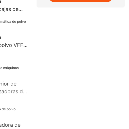
a
cajas de
 y
a línea de
lsas FFS
a
polvo VFFS
rior de
sadoras de
adora de