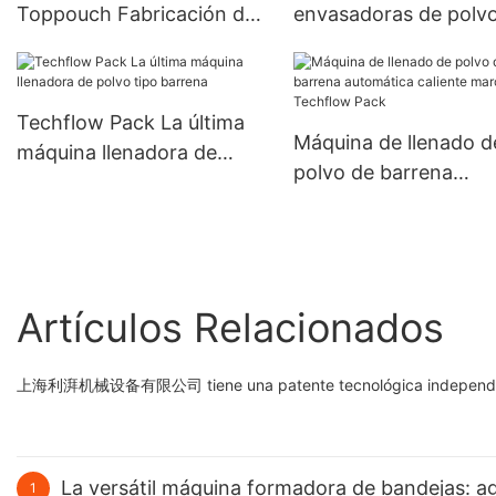
Toppouch Fabricación de
envasadoras de polv
paquetes Techflow
Techflow Pack Top
Techflow Pack La última
Máquina de llenado d
máquina llenadora de
polvo de barrena
polvo tipo barrena
automática caliente 
Techflow Pack
Artículos Relacionados
上海利湃机械设备有限公司 tiene una patente tecnológica independiente p
La versátil máquina formadora de bandejas: ag
1