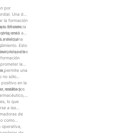
an por
rdial. Una de
r la formación
je. En este
la eficiencia
stria, está
r propensa a
. La máquina
la máxima
dimiento. Esto
,
s demandas de
ar, lo que las
 formación
prometer la
te,
ón permite una
o no sólo
positivo en la
er resultados
, estilos y
farmacéutico,
es, lo que
rse a las
ormadoras de
ado como
 operativa,
 bandejas de