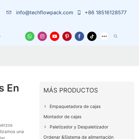
info@techflowpack.com
+86 18516128577
e Nosotros
Funda
Noticias
Contáctanos
s En
MÁS PRODUCTOS
Empaquetadora de cajas
Montador de cajas
uerzos
Paletizador y Despaletizador
alizamos una
Ordenar &Sistema de alimentación
dar