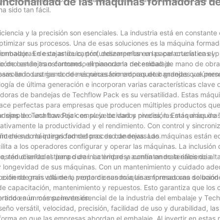
 funcionalidad de las máquinas formadoras d
a sido tan fácil.
iciencia y la precisión son esenciales. La industria está en constante 
timizar sus procesos. Una de esas soluciones es la máquina formad
embalaje. En este artículo, profundizaremos en las características y
ormadoras de cajas de cartón, desempeñan un papel crucial en el 
 cómo están transformando el panorama del embalaje.
je de bandejas o cartones, eliminando la necesidad de mano de obr
liosas en industrias donde es necesario empaquetar grandes volúmen
 desarrollado una gama de máquinas formadoras de bandejas que perso
ogía de última generación e incorporan varias características clave 
adoras de bandejas de Techflow Pack es su versatilidad. Estas máq
hace perfectas para empresas que producen múltiples productos que
r simple o una bandeja compleja de varios niveles, las máquinas de
ndejas de Techflow Pack es su velocidad y precisión. Estas máquin
tivamente la productividad y el rendimiento. Con control y sincroni
anteniendo la integridad del proceso de envasado.
iseño de sus máquinas formadoras de bandejas. Las máquinas están 
acilita a los operadores configurar y operar las máquinas. La inclusión
o, reduciendo el tiempo de inactividad y aumentando la eficiencia.
tán diseñadas para durar. La empresa confía en materiales de alta
d y longevidad de sus máquinas. Con un mantenimiento y cuidado ade
ción de gran volumen, proporcionando a las empresas una solución
e extiende más allá de la venta de sus máquinas formadoras de bande
de capacitación, mantenimiento y repuestos. Esto garantiza que los c
jorando aún más su inversión.
rtido en un componente esencial de la industria del embalaje y Tec
ño versátil, velocidad, precisión, facilidad de uso y durabilidad, la
rma en que las empresas abordan el embalaje. Al invertir en estas