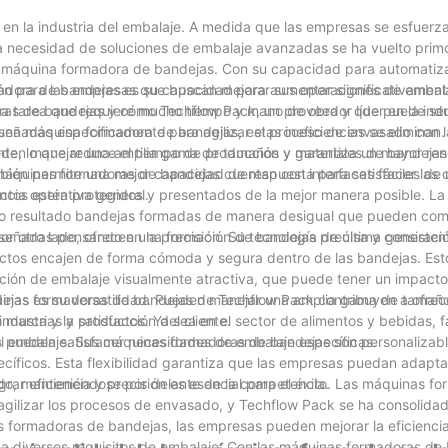
to en la industria del embalaje. A medida que las empresas se esfuerz
a necesidad de soluciones de embalaje avanzadas se ha vuelto primo
a máquina formadora de bandejas. Con su capacidad para automatiza
ón para las empresas que buscan mejorar sus operaciones de embala
adora de bandejas es su capacidad para aumentar significativamente 
oras de bandejas y cómo Techflow Pack, un proveedor líder en la indu
na tarea que requiere mucho tiempo y mano de obra y que puede se
una máquina formadora de bandejas, estas ineficiencias se eliminan
eñadas específicamente para agilizar el proceso de envasado con 
te, lo que reduce el tiempo de producción y garantiza un mayor ren
eden manejar una amplia gama de tamaños y materiales de bandejas
mbién permite una mejor capacidad de respuesta para satisfacer la
quinas formadoras de bandejas cuentan con interfaces fáciles de us
ncia operativa general.
ductos estén protegidos y presentados de la mejor manera posible. La
mo resultado bandejas formadas de manera desigual que pueden com
r otro lado, ofrecen una formación de bandejas precisa y consisten
eñadas pensando en la precisión. Su tecnología de última generaci
uctos encajen de forma cómoda y segura dentro de las bandejas. Est
ción de embalaje visualmente atractiva, que puede tener un impacto 
quinas formadoras de bandejas de Techflow Pack contribuyen a ofrec
jas es su versatilidad. Pueden manejar una amplia gama de tamaños
 marca y la satisfacción del cliente.
ndustrias y productos. Ya sea en el sector de alimentos y bebidas, 
s pueden satisfacer necesidades de embalaje específicas.
l embalaje. Sus máquinas formadoras de bandejas son personalizabl
cíficos. Esta flexibilidad garantiza que las empresas puedan adapta
o, manteniéndose por delante de la competencia.
grar eficiencia y precisión es esencial para el éxito. Las máquinas f
agilizar los procesos de envasado, y Techflow Pack se ha consolid
s formadoras de bandejas, las empresas pueden mejorar la eficiencia
 a diversos requisitos de embalaje. Con las máquinas formadoras de