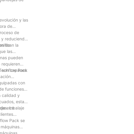
e
evolución y las
ora de
proceso de
a y reduciendo
es de
nifican la
que las
uinas pueden
 requieren
 Techflow Pack
as son capaces
zación
equipadas con
 de funciones
 calidad y
cuados, estas
 de embalaje
jas. La
lientes
hflow Pack se
s máquinas
 máquinas