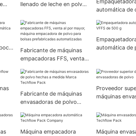
Empaquetador
e
llenado de leche en polvo
automática de 
con doble sinfín
bolsas robótica
asequible para l
envasado de bo
Empaquetador
 boca
automática de 
Fabricante de máquinas
ca
de 500 g
empacadoras FFS, venta
al por mayor, máquina
empacadora de polvo para
bolsas prefabricadas
inas
Proveedor supe
automatizadas
Fabricante de máquinas
máquinas enva
envasadoras de polvo
polvo
hechas a medida Marca
Techflow Pack
nas
Máquina empacadora
Máquina envas