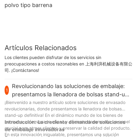
polvo tipo barrena
Artículos Relacionados
Los clientes pueden disfrutar de los servicios sin
preocupaciones a costos razonables en 上海利湃机械设备有限公
司. ¡Contáctanos!
Revolucionando las soluciones de embalaje:
1
presentamos la llenadora de bolsas stand-up
definitiva
¡Bienvenido a nuestro artículo sobre soluciones de envasado
revolucionarias, donde presentamos la llenadora de bolsas
stand-up definitiva! En el dinámico mundo de los bienes de
consumo, un envasado eficaz y eficiente desempeña un papel
Introducción: La creciente demanda de soluciones
crucial para atraer clientes y preservar la calidad del producto.
de embalaje innovadoras
En esta innovación inigualable, presentamos una solución