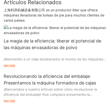
Artículos Relacionados
上海利湃机械设备有限公司 es un productor líder que ofrece
máquinas llenadoras de bolsas de pie para muchos clientes de
varios países.
La magia de la eficiencia: liberar el potencial de
las máquinas envasadoras de polvo
¡Bienvenido a un viaje esclarecedor al mundo de las máquinas
envasadoras de polvo! En el panorama empresarial actual,
leer más
acelerado y basado en datos, la eficiencia se ha convertido en
la poción mágica definitiva para alcanzar el éxito. ¿Y qué mejor
Revolucionando la eficiencia del embalaje:
manera de descubrir este poder encantador que
Presentamos la máquina formadora de cajas
profundizando en las increíbles capacidades de las máquinas
¡Bienvenidos a nuestro artículo sobre cómo revolucionar la
envasadoras de polvo? En este artículo, desentrañaremos los
eficiencia del embalaje! Nos complace presentarles la
secretos detrás de estas maravillas tecnológicas y
revolucionaria máquina formadora de cajas, una tecnología de
exploraremos cómo liberan el potencial sin explotar de
leer más
vanguardia que está transformando la forma en que se
industrias de todo el mundo. Así que toma una taza de café,
ensamblan los paquetes. En esta lectura enriquecedora,