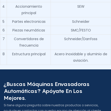
4
Accionamiento
SEW
principal
5
Partes electronicas
Schneider
6
Piezas neumáticas
SMC/FESTO
7
Convertidores de
Schneider/Danfoss
frecuencia
8
Estructura principal
Acero inoxidable y aluminio de
aviación.
¿Buscas Máquinas Envasadoras
Automáticas? Apóyate En Los
Mejores.
Si tiene alguna pregunta sobre nuestros productos o servicios,
no dude en contactar con nuestro equipo de atención al cliente.