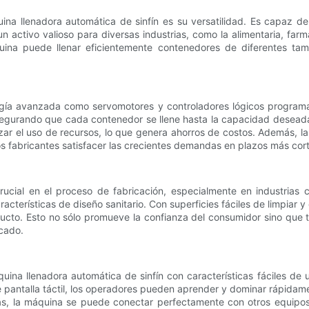
na llenadora automática de sinfín es su versatilidad. Es capaz d
n un activo valioso para diversas industrias, como la alimentaria, f
quina puede llenar eficientemente contenedores de diferentes t
ogía avanzada como servomotores y controladores lógicos programab
asegurando que cada contenedor se llene hasta la capacidad deseada.
zar el uso de recursos, lo que genera ahorros de costos. Además, 
los fabricantes satisfacer las crecientes demandas en plazos más cor
ucial en el proceso de fabricación, especialmente en industrias 
racterísticas de diseño sanitario. Con superficies fáciles de limpiar
ucto. Esto no sólo promueve la confianza del consumidor sino que 
rcado.
na llenadora automática de sinfín con características fáciles de usa
de pantalla táctil, los operadores pueden aprender y dominar rápida
ás, la máquina se puede conectar perfectamente con otros equipo