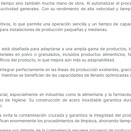
tiempo sino también mucha mano de obra. Al automatizar el proces
oductividad generales. Con su rendimiento de alta velocidad y tie
tuitivos, lo que permite una operación sencilla y un tiempo de ca
al para instalaciones de producción pequeñas y medianas.
está diseñada para adaptarse a una amplia gama de productos, lo q
riales en polvo o granulados, incluidos productos alimenticios, 
íficos del producto, lo que mejora aún más su adaptabilidad.
integrar perfectamente en las líneas de producción existentes, grac
al mientras se benefician de las capacidades de llenado optimizadas 
cial, especialmente en industrias como la alimentaria y la farmacé
 de higiene. Su construcción de acero inoxidable garantiza durab
o.
evita la contaminación cruzada y garantiza la integridad del pro
ifican enormemente los procedimientos de limpieza, ahorrando tiempo
nerse por delante de la competencia requiere procesos de producci