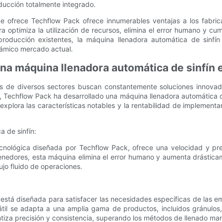
ducción totalmente integrado.
e ofrece Techflow Pack ofrece innumerables ventajas a los fabrican
a optimiza la utilización de recursos, elimina el error humano y c
roducción existentes, la máquina llenadora automática de sinfín
námico mercado actual.
una máquina llenadora automática de sinfín 
as de diversos sectores buscan constantemente soluciones innovad
te, Techflow Pack ha desarrollado una máquina llenadora automática 
xplora las características notables y la rentabilidad de implement
a de sinfín:
ecnológica diseñada por Techflow Pack, ofrece una velocidad y pre
nedores, esta máquina elimina el error humano y aumenta drásticam
lujo fluido de operaciones.
está diseñada para satisfacer las necesidades específicas de las 
til se adapta a una amplia gama de productos, incluidos gránulos,
tiza precisión y consistencia, superando los métodos de llenado manu