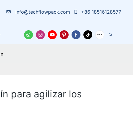
info@techflowpack.com
+86 18516128577
e Nosotros
Funda
Noticias
Contáctanos
ón
n para agilizar los