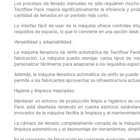
Los procesos de llenado manuales no sólo requieren mucho 
Techflow Pack mejora significativamente la eficiencia y pr
cantidad de llenados en un período más corto.
La interfaz fácil de usar de la máquina ofrece controles in
requisitos de espacio, lo que lo convierte en una opción ide
Versatilidad y adaptabilidad:
La máquina llenadora de sinfín automática de Techflow Pack 
fabricación. La máquina puede manejar varios tipos de mate
personalizar fácilmente para adaptarse a los requisitos espec
Además, la máquina llenadora automática de sinfín se puede 
permite a los fabricantes aprovechar su infraestructura actu
Higiene y limpieza mejoradas:
Mantener un entorno de producción limpio e higiénico es cru
Pack está diseñada teniendo en cuenta estrictos estándares
innovador de la máquina facilita la limpieza y el mantenimient
La cámara de llenado completamente cerrada de la máquina 
limpieza automáticos y el desmontaje sin herramientas, simpl
En el panorama de fabricación en constante evolución, mante