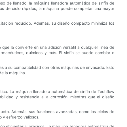
o de llenado, la máquina llenadora automática de sinfín de
mpos de ciclo rápidos, la máquina puede completar una mayor
pacitación reducido. Además, su diseño compacto minimiza los
ue la convierte en una adición versátil a cualquier línea de
farmacéuticos, químicos y más. El sinfín se puede cambiar o
ias a su compatibilidad con otras máquinas de envasado. Esto
de la máquina.
utica. La máquina llenadora automática de sinfín de Techflow
ilidad y resistencia a la corrosión, mientras que el diseño
ducto. Además, sus funciones avanzadas, como los ciclos de
 y esfuerzo valiosos.
ón eficientes y precisos. La máquina llenadora automática de