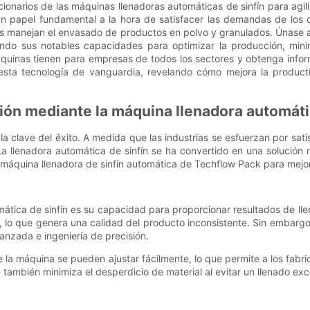
cionarios de las máquinas llenadoras automáticas de sinfín para agi
 un papel fundamental a la hora de satisfacer las demandas de los 
as manejan el envasado de productos en polvo y granulados. Únase 
endo sus notables capacidades para optimizar la producción, mini
quinas tienen para empresas de todos los sectores y obtenga infor
sta tecnología de vanguardia, revelando cómo mejora la productiv
ión mediante la máquina llenadora automáti
 la clave del éxito. A medida que las industrias se esfuerzan por sa
 llenadora automática de sinfín se ha convertido en una solución r
 máquina llenadora de sinfín automática de Techflow Pack para mejora
mática de sinfín es su capacidad para proporcionar resultados de l
, lo que genera una calidad del producto inconsistente. Sin embargo
anzada e ingeniería de precisión.
de la máquina se pueden ajustar fácilmente, lo que permite a los fabr
también minimiza el desperdicio de material al evitar un llenado exce