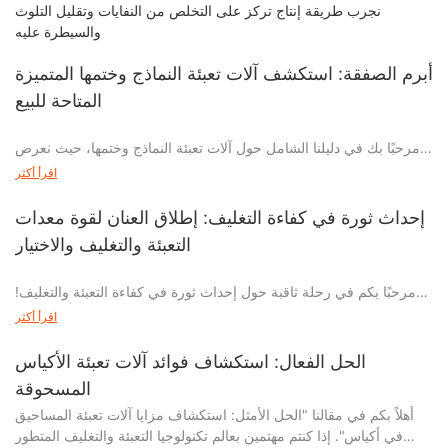
نجرب طريقة إنتاج تركز على التخلص من النفايات وتقليل التلوث
والسيطرة عليه
أبرم الصفقة: استكشف آلات تعبئة النماذج وختمها المتميزة
المتاحة للبيع
مرحبًا بك في دليلنا الشامل حول آلات تعبئة النماذج وختمها، حيث نعرض
أفضل مجموعة من النماذج الرائدة في الصناعة المتاحة للشراء. سواء
اقرأ أكثر
كنت شركة مصنعة راسخة تسعى إلى ترقية عملية التعبئة والتغليف
الخاصة بك أو رجل أعمال ناشئ يتطلع إلى أتمتة خط الإنتاج الخاص بك،
إحداث ثورة في كفاءة التغليف: إطلاق العنان لقوة معدات
فإن هذه المقالة هي موردك النهائي. في هذا الاختبار المقنع، نتعمق في
التعبئة والتغليف والاختيار
عالم آلات تعبئة النماذج وختمها من الدرجة الأولى، ونكشف عن فوائدها
ووظائفها وكفاءتها والمزايا التي تقدمها للشركات من جميع الأحجام. وفي
مرحبًا بكم في رحلة ثاقبة حول إحداث ثورة في كفاءة التعبئة والتغليف!
النهاية، ستكون مجهزًا بالمعرفة التي تحتاجها لاتخاذ قرار مستنير من شأنه
في هذه المقالة، نتعمق في الإمكانات التحويلية لمعدات التعبئة والتغليف
أن يدفع عملياتك إلى آفاق جديدة. انضم إلينا بينما نستكشف هذه الآلات
اقرأ أكثر
Pick and Place، ونكشف عن التقنيات المبتكرة التي تمكّن الشركات من
المتطورة ونطلق العنان لإمكانية إبرام الصفقة على احتياجات التغليف
تبسيط عمليات التعبئة والتغليف الخاصة بها بشكل لم يسبق له مثيل. إذا
الخاصة بك.
الحل الفعال: استكشاف فوائد آلات تعبئة الأكياس
كنت من عشاق الصناعة وتسعى إلى تسخير قوة الأتمتة وتحسين عمليات
المسحوقة
التعبئة والتغليف الخاصة بك، انضم إلينا ونحن نكشف عن التطورات الرائعة
أهلاً بكم في مقالنا "الحل الأمثل: استكشاف مزايا آلات تعبئة المساحيق
التي تنتظرك. دعونا نفتح الأبواب لمستويات غير مسبوقة من الإنتاجية
في أكياس". إذا كنتم مهتمين بعالم تكنولوجيا التعبئة والتغليف المتطور
ونكتشف كيف تعمل معدات Pick and Place Packing على إعادة
- مميزات ماكينات تعبئة النماذج وختمها للتغليف