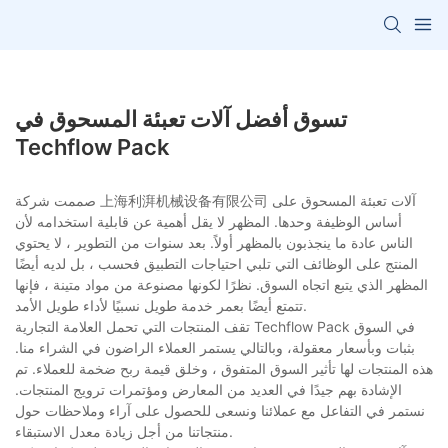
تسوق أفضل آلات تعبئة المسحوق في
Techflow Pack
صممت شركة 上海利湃机械设备有限公司 آلات تعبئة المسحوق على
أساس الوظيفة وحدها. المظهر لا يقل أهمية عن قابلية استخدامه لأن
الناس عادة ما ينجذبون بالمظهر أولاً. بعد سنوات من التطوير ، لا يحتوي
المنتج على الوظائف التي تلبي احتياجات التطبيق فحسب ، بل لديه أيضًا
المظهر الذي يتبع اتجاه السوق. نظرًا لكونها مصنوعة من مواد متينة ، فإنها
تتمتع أيضًا بعمر خدمة طويل نسبيًا لأداء طويل الأمد.
تقف المنتجات التي تحمل العلامة التجارية Techflow Pack في السوق
بثبات وبأسعار معقولة، وبالتالي يستمر العملاء الراضون في الشراء منا.
هذه المنتجات لها تأثير السوق المتفوق ، وخلق قيمة ربح ضخمة للعملاء. تم
الإشادة بهم جيدًا في العديد من المعارض ومؤتمرات ترويج المنتجات.
نستمر في التفاعل مع عملائنا ونسعى للحصول على آراء وملاحظات حول
منتجاتنا من أجل زيادة معدل الاستبقاء.